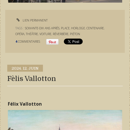
LIEN PERMANENT
TAGS :
SOIXANTE-DIX ANS APRÈS
,
PLACE
,
HORLOGE
,
CENTENAIRE
,
OPÉRA
,
THÉÂTRE
,
VOITURE
,
RÉVERBÈRE
,
PIÉTON
4
COMMENTAIRES
2024.
12. JUIN
Fèlis Vallotton
Félix Vallotton