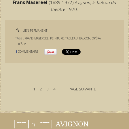
Frans Masereel
(1889-1972)
Avignon, le balcon du
théâtre
1970.
LIEN PERMANENT
TAGS :
FRANS MASEREEL
,
PEINTURE
,
TABLEAU
,
BALCON
,
OPÉRA
,
THÉÂTRE
1
COMMENTAIRE
1
2
3
4
PAGE SUIVANTE
│ˉˉˉˉ│∩│ˉˉˉˉ│ AVIGNON