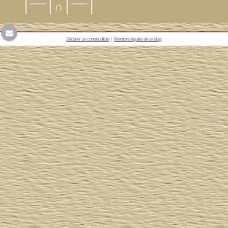
│ˉˉˉˉ│∩│ˉˉˉˉ│
Déclarer un contenu illicite
|
Mentions légales de ce blog