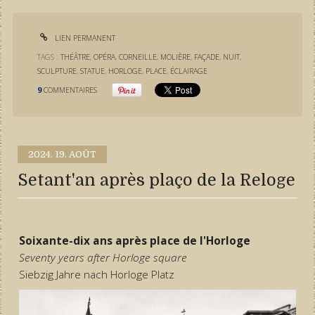
LIEN PERMANENT
TAGS :
THÉÂTRE
,
OPÉRA
,
CORNEILLE
,
MOLIÈRE
,
FAÇADE
,
NUIT
,
SCULPTURE
,
STATUE
,
HORLOGE
,
PLACE
,
ÉCLAIRAGE
9
COMMENTAIRES
2024.
19. AOÛT
Setant'an après plaço de la Reloge
Soixante-dix ans après place de l'Horloge
Seventy years after Horloge square
Siebzig Jahre nach Horloge Platz