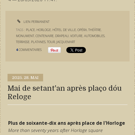
LIEN PERMANENT
TAGS :
PLACE
,
HORLOGE
,
HÔTEL DE VILLE
,
OPÉRA
,
THÉÂTRE
,
MONUMENT
,
CENTENAIRE
,
DRAPEAU
,
VOITURE
,
AUTOMOBILES
,
TERRASSE
,
PLATANES
,
TOUR
,
JACQUEMART
4
COMMENTAIRES
2025.
28. MAI
Mai de setant'an après plaço dóu
Reloge
Plus de soixante-dix ans après place de l'Horloge
More than seventy years after Horloge square