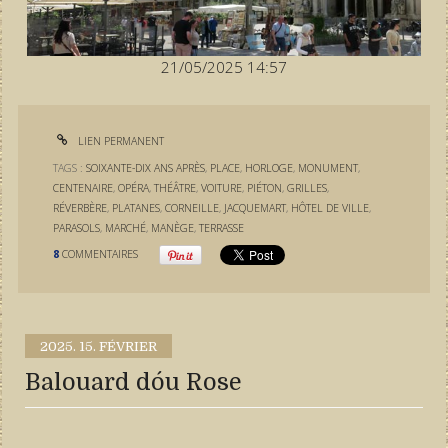
21/05/2025 14:57
LIEN PERMANENT
TAGS :
SOIXANTE-DIX ANS APRÈS
,
PLACE
,
HORLOGE
,
MONUMENT
,
CENTENAIRE
,
OPÉRA
,
THÉÂTRE
,
VOITURE
,
PIÉTON
,
GRILLES
,
RÉVERBÈRE
,
PLATANES
,
CORNEILLE
,
JACQUEMART
,
HÔTEL DE VILLE
,
PARASOLS
,
MARCHÉ
,
MANÈGE
,
TERRASSE
8
COMMENTAIRES
2025.
15. FÉVRIER
Balouard dóu Rose