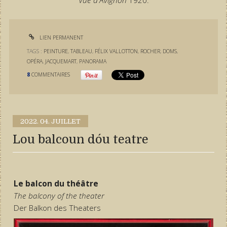
Vue d'Avignon
1920.
LIEN PERMANENT
TAGS :
PEINTURE
,
TABLEAU
,
FÉLIX VALLOTTON
,
ROCHER
,
DOMS
,
OPÉRA
,
JACQUEMART
,
PANORAMA
8
COMMENTAIRES
2022.
04. JUILLET
Lou balcoun dóu teatre
Le balcon du théâtre
The balcony of the theater
Der Balkon des Theaters