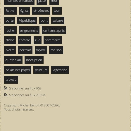
mur des offrandes
place
mur
festival
église
st-bénezet
tour
porte
République
pont
voiture
rocher
avignonnais
cent ans après
rhône
théâtre
rue
commerce
pierre
portrait
façade
maison
ounte sian
inscription
palais des papes
peinture
végétation
tableau
S'abonner au flux RSS
S'abonner au flux ATOM
Copyright Michel Benoit © 2007-2026.
Tous droits réservés.