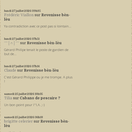
lundi 27
juillet 2026
09h35
Frédéric Viallon
sur
Revenisse bèn-
lèu
Ya contradiction avec ce post pas si lointain...
lundi 27
juillet 2026
07h51
ˉˉˉ│∩│ˉˉˉ
sur
Revenisse bèn-lèu
Gérard Philipe tenait le poste de gardien de
but de...
lundi 27
juillet 2026
07h14
Claude
sur
Revenisse bèn-lèu
C'est Gérard Philippe ou je me trompe. A plus
!
samedi 25
juillet 2026
13h05
Tilia
sur
Cabano de pescaire ?
Un bon point pour l''I.A. ;-)
samedi 25
juillet 2026
06h13
brigitte celerier
sur
Revenisse bèn-
lèu