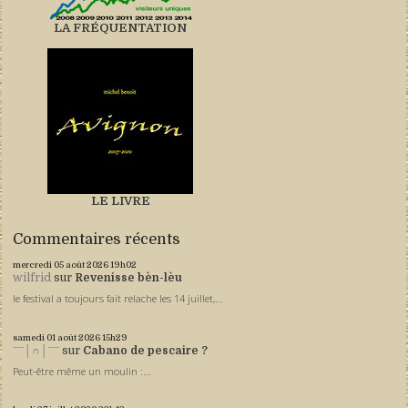
LA FRÉQUENTATION
LE LIVRE
Commentaires récents
mercredi 05
août 2026
19h02
wilfrid
sur
Revenisse bèn-lèu
le festival a toujours fait relache les 14 juillet,...
samedi 01
août 2026
15h29
ˉˉˉ│∩│ˉˉˉ
sur
Cabano de pescaire ?
Peut-être même un moulin :...