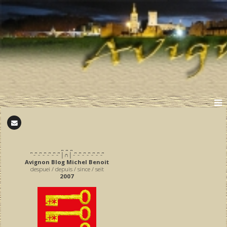
̪ ̪ ̪
͆ ̵ ͆ ̵ ͆ ̵ ͆ ̵ ͆ ̵ ͆ ̵ ͆ │∩│ ̵ ͆ ̵ ͆ ̵ ͆ ̵ ͆ ̵ ͆ ̵ ͆ ̵ ͆
Avignon Blog Michel Benoit
despuei / depuis / since / seit
2007