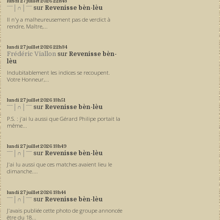
lundi 27
juillet 2026
22h43
ˉˉˉ│∩│ˉˉˉ
sur
Revenisse bèn-lèu
Il n'y a malheureusement pas de verdict à
rendre, Maître,...
lundi 27
juillet 2026
22h34
Frédéric Viallon
sur
Revenisse bèn-
lèu
Indubitablement les indices se recoupent.
Votre Honneur,...
lundi 27
juillet 2026
13h51
ˉˉˉ│∩│ˉˉˉ
sur
Revenisse bèn-lèu
P.S. : j'ai lu aussi que Gérard Philipe portait la
même...
lundi 27
juillet 2026
13h49
ˉˉˉ│∩│ˉˉˉ
sur
Revenisse bèn-lèu
J'ai lu aussi que ces matches avaient lieu le
dimanche....
lundi 27
juillet 2026
13h44
ˉˉˉ│∩│ˉˉˉ
sur
Revenisse bèn-lèu
J'avais publiée cette photo de groupe annoncée
être du 18...