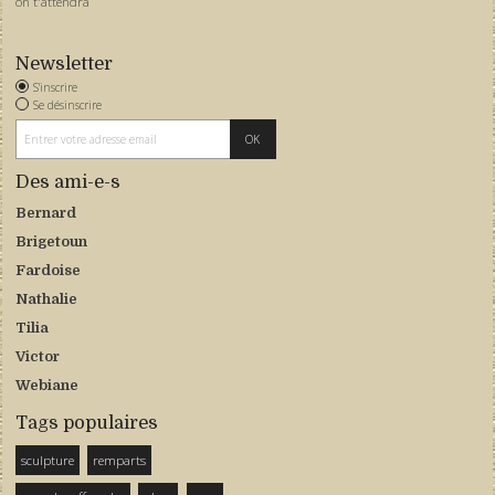
on t'attendra
Newsletter
S'inscrire
Se désinscrire
Des ami-e-s
Bernard
Brigetoun
Fardoise
Nathalie
Tilia
Victor
Webiane
Tags populaires
sculpture
remparts