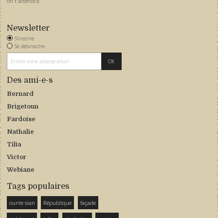
on t'attendra
Newsletter
S'inscrire
Se désinscrire
Des ami-e-s
Bernard
Brigetoun
Fardoise
Nathalie
Tilia
Victor
Webiane
Tags populaires
ounte sian
République
façade