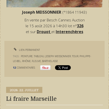
Joseph MEISSONNIER
(°1864 †1943)
En vente par Besch Cannes Auction
le 15 août 2026 à 14h30 lot n°
326
et sur
Drouot
et
Interenchères
LIEN PERMANENT
TAGS :
PEINTURE
,
TABLEAU
,
JOSEPH MEISSONNIER
,
TOUR
,
PHILIPPE-
LE-BEL
,
RHÔNE
,
FLEUVE
,
BARTHELASSE
12
COMMENTAIRES
2026.
22. JUILLET
Li fraire Marseille