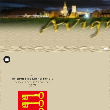
̪ ̪ ̪
͆ ̵ ͆ ̵ ͆ ̵ ͆ ̵ ͆ ̵ ͆ ̵ ͆ │∩│ ̵ ͆ ̵ ͆ ̵ ͆ ̵ ͆ ̵ ͆ ̵ ͆ ̵ ͆
Avignon Blog Michel Benoit
despuei / depuis / since / seit
2007