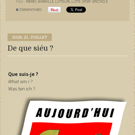
TAGS :
FRÈRES
,
MARSEILLE
,
LUTTEURS
,
LUTTE
,
SPORT
,
SPECTACLE
6
COMMENTAIRES
2026.
21. JUILLET
De que siéu ?
Que suis-je ?
What am I ?
Was bin ich ?