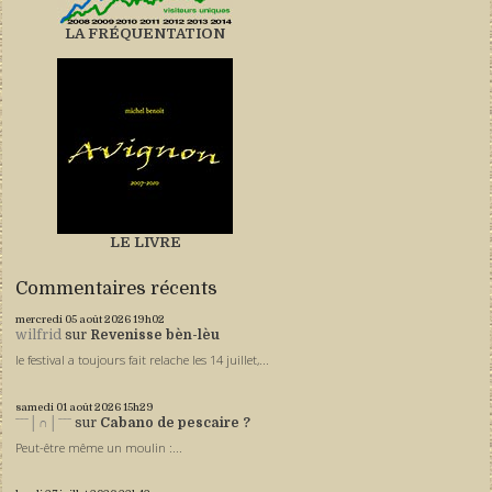
LA FRÉQUENTATION
LE LIVRE
Commentaires récents
mercredi 05
août 2026
19h02
wilfrid
sur
Revenisse bèn-lèu
le festival a toujours fait relache les 14 juillet,...
samedi 01
août 2026
15h29
ˉˉˉ│∩│ˉˉˉ
sur
Cabano de pescaire ?
Peut-être même un moulin :...