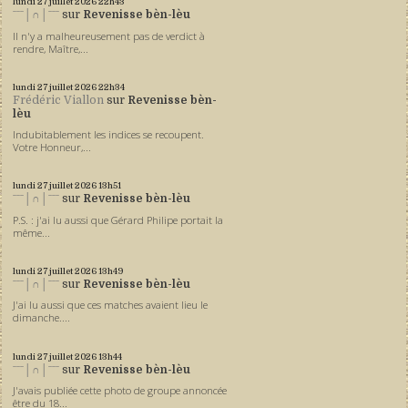
lundi 27
juillet 2026
22h43
ˉˉˉ│∩│ˉˉˉ
sur
Revenisse bèn-lèu
Il n'y a malheureusement pas de verdict à
rendre, Maître,...
lundi 27
juillet 2026
22h34
Frédéric Viallon
sur
Revenisse bèn-
lèu
Indubitablement les indices se recoupent.
Votre Honneur,...
lundi 27
juillet 2026
13h51
ˉˉˉ│∩│ˉˉˉ
sur
Revenisse bèn-lèu
P.S. : j'ai lu aussi que Gérard Philipe portait la
même...
lundi 27
juillet 2026
13h49
ˉˉˉ│∩│ˉˉˉ
sur
Revenisse bèn-lèu
J'ai lu aussi que ces matches avaient lieu le
dimanche....
lundi 27
juillet 2026
13h44
ˉˉˉ│∩│ˉˉˉ
sur
Revenisse bèn-lèu
J'avais publiée cette photo de groupe annoncée
être du 18...