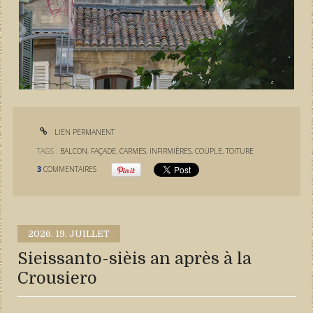
LIEN PERMANENT
TAGS :
BALCON
,
FAÇADE
,
CARMES
,
INFIRMIÈRES
,
COUPLE
,
TOITURE
3
COMMENTAIRES
2026.
19. JUILLET
Sieissanto-sièis an après à la
Crousiero