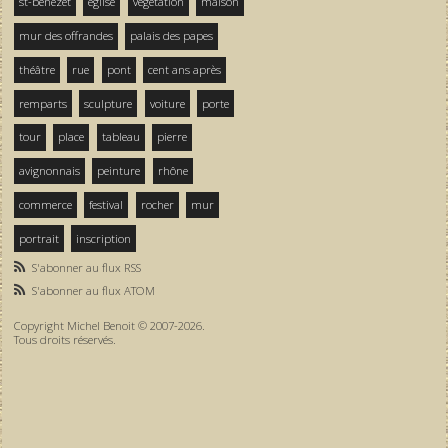
st-bénezet
église
végétation
maison
mur des offrandes
palais des papes
théâtre
rue
pont
cent ans après
remparts
sculpture
voiture
porte
tour
place
tableau
pierre
avignonnais
peinture
rhône
commerce
festival
rocher
mur
portrait
inscription
S'abonner au flux RSS
S'abonner au flux ATOM
Copyright Michel Benoit © 2007-2026.
Tous droits réservés.