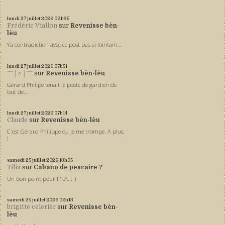
lundi 27
juillet 2026
09h35
Frédéric Viallon
sur
Revenisse bèn-
lèu
Ya contradiction avec ce post pas si lointain...
lundi 27
juillet 2026
07h51
ˉˉˉ│∩│ˉˉˉ
sur
Revenisse bèn-lèu
Gérard Philipe tenait le poste de gardien de
but de...
lundi 27
juillet 2026
07h14
Claude
sur
Revenisse bèn-lèu
C'est Gérard Philippe ou je me trompe. A plus
!
samedi 25
juillet 2026
13h05
Tilia
sur
Cabano de pescaire ?
Un bon point pour l''I.A. ;-)
samedi 25
juillet 2026
06h13
brigitte celerier
sur
Revenisse bèn-
lèu