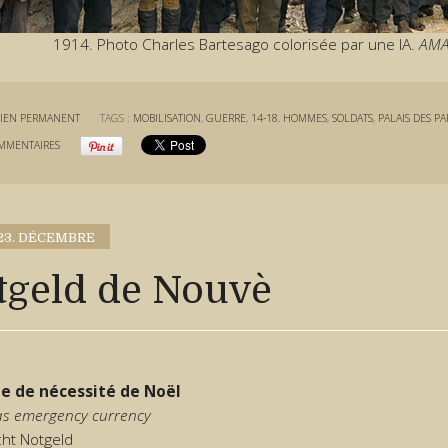
1914. Photo Charles Bartesago colorisée par une IA.
AMA
IEN PERMANENT
TAGS :
MOBILISATION
,
GUERRE
,
14-18
,
HOMMES
,
SOLDATS
,
PALAIS DES PA
MMENTAIRES
23. DÉCEMBRE
tgeld de Nouvè
e de nécessité de Noël
as emergency currency
ht Notgeld