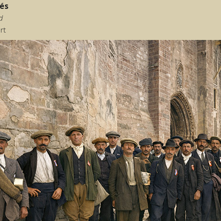
sés
d
rt