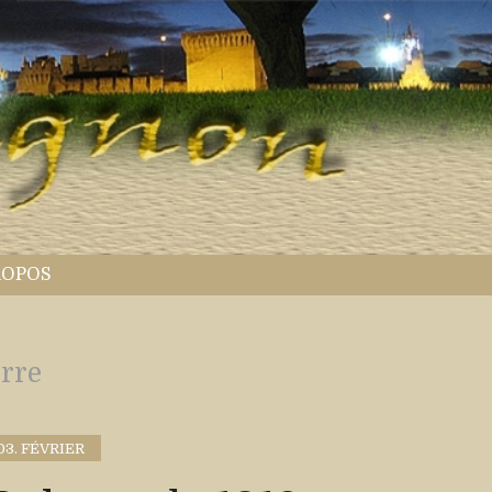
ROPOS
rre
03. FÉVRIER