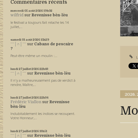
Commentaires récents
mercredi 05
août 2026
19h02
wilfrid
sur
Revenisse bèn-lèu
le festival a toujours fait relache les 14
juillet,...
samedi 01
août 2026
15h29
ˉˉˉ│∩│ˉˉˉ
sur
Cabano de pescaire
?
Peut-être même un moulin :...
L
lundi 27
juillet 2026
22h43
ˉˉˉ│∩│ˉˉˉ
sur
Revenisse bèn-lèu
Il n'y a malheureusement pas de verdict à
rendre, Maître,...
2026.
lundi 27
juillet 2026
22h34
Frédéric Viallon
sur
Revenisse
Mo
bèn-lèu
Indubitablement les indices se recoupent.
Votre Honneur,...
lundi 27
juillet 2026
13h51
ˉˉˉ│∩│ˉˉˉ
sur
Revenisse bèn-lèu