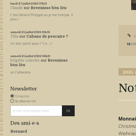
lundi 27
juillet 2026
07h14
Claude
sur
Revenisse bèn-lèu
C'est Gérard Philippe ou je me trompe. A
plus !
samedi 25
juillet 2026
13h05
L
Tilia
sur
Cabano de pescaire ?
Un bon point pour l''I.A. ;-)
10
CO
samedi 25
juillet 2026
06h13
brigitte celerier
sur
Revenisse
bèn-lèu
on t'attendra
2025.
No
Newsletter
S'inscrire
Se désinscrire
Monnai
Des ami-e-s
Christm
Bernard
Weihnac