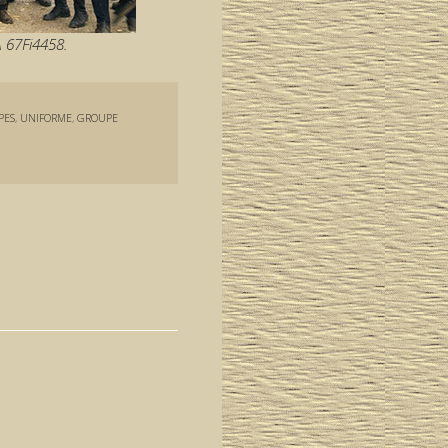
 67Fi4458.
PES
,
UNIFORME
,
GROUPE