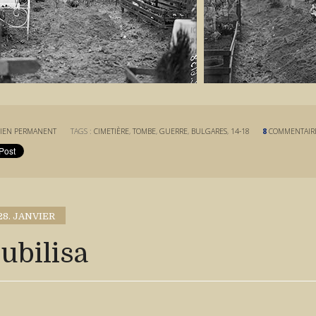
IEN PERMANENT
TAGS :
CIMETIÈRE
,
TOMBE
,
GUERRE
,
BULGARES
,
14-18
8
COMMENTAIR
28. JANVIER
ubilisa