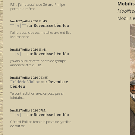
Mobili
P.S. : j'ai lu aussi que Gérard Philipe
portait la même...
Mobilise
Mobilisie
lundi 27
juillet 2026
13h49
ˉˉˉ│∩│ˉˉˉ
sur
Revenisse bèn-lèu
J'ai lu aussi que ces matches avaient lieu
le dimanche....
lundi 27
juillet 2026
13h44
ˉˉˉ│∩│ˉˉˉ
sur
Revenisse bèn-lèu
J'avais publiée cette photo de groupe
annoncée être du 18...
lundi 27
juillet 2026
09h35
Frédéric Viallon
sur
Revenisse
bèn-lèu
Ya contradiction avec ce post pas si
lointain...
lundi 27
juillet 2026
07h51
ˉˉˉ│∩│ˉˉˉ
sur
Revenisse bèn-lèu
Gérard Philipe tenait le poste de gardien
de but de...