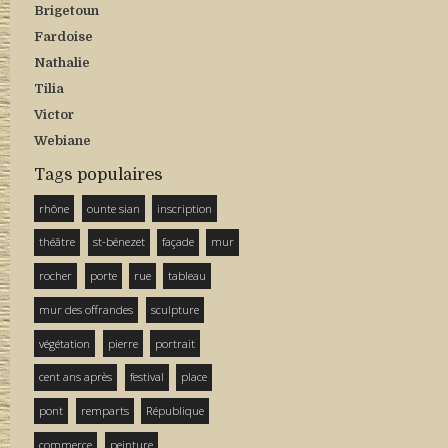
Brigetoun
Fardoise
Nathalie
Tilia
Victor
Webiane
Tags populaires
rhône
ounte sian
inscription
théâtre
st-bénezet
façade
mur
rocher
porte
rue
tableau
mur des offrandes
sculpture
végétation
pierre
portrait
cent ans après
festival
place
pont
remparts
République
commerce
peinture