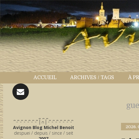
ACCUEIL
ARCHIVES / TAGS
À P
gue
̪ ̪ ̪
͆ ̵ ͆ ̵ ͆ ̵ ͆ ̵ ͆ ̵ ͆ ̵ ͆ │∩│ ̵ ͆ ̵ ͆ ̵ ͆ ̵ ͆ ̵ ͆ ̵ ͆ ̵ ͆
Avignon Blog Michel Benoit
2026.
despuei / depuis / since / seit
2007