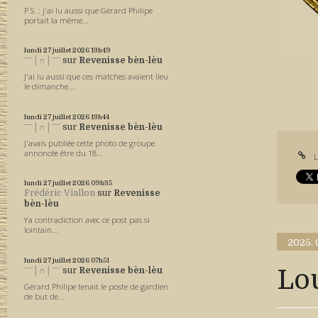
P.S. : j'ai lu aussi que Gérard Philipe
portait la même...
lundi 27
juillet 2026
13h49
ˉˉˉ│∩│ˉˉˉ
sur
Revenisse bèn-lèu
J'ai lu aussi que ces matches avaient lieu
le dimanche....
lundi 27
juillet 2026
13h44
ˉˉˉ│∩│ˉˉˉ
sur
Revenisse bèn-lèu
J'avais publiée cette photo de groupe
annoncée être du 18...
L
lundi 27
juillet 2026
09h35
Frédéric Viallon
sur
Revenisse
bèn-lèu
Ya contradiction avec ce post pas si
lointain...
2025.
lundi 27
juillet 2026
07h51
Lou
ˉˉˉ│∩│ˉˉˉ
sur
Revenisse bèn-lèu
Gérard Philipe tenait le poste de gardien
de but de...