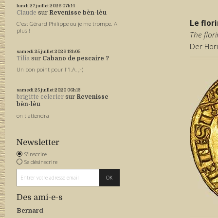
lundi 27
juillet 2026
07h14
Claude
sur
Revenisse bèn-lèu
Le flor
C'est Gérard Philippe ou je me trompe. A
plus !
The flor
Der Flor
samedi 25
juillet 2026
13h05
Tilia
sur
Cabano de pescaire ?
Un bon point pour l''I.A. ;-)
samedi 25
juillet 2026
06h13
brigitte celerier
sur
Revenisse
bèn-lèu
on t'attendra
Newsletter
S'inscrire
Se désinscrire
Des ami-e-s
Bernard