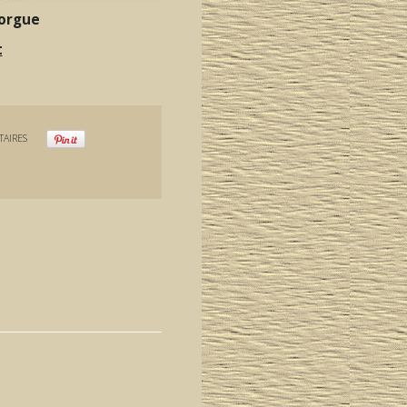
Sorgue
t
AIRES