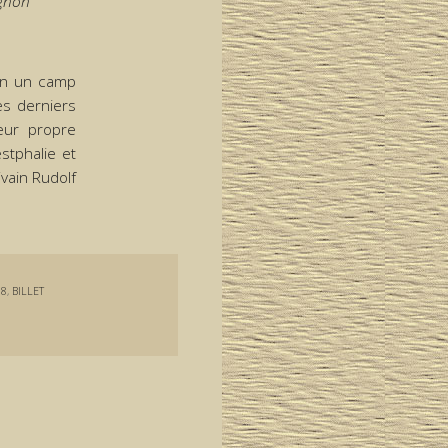
ignon
non un camp
es derniers
leur propre
stphalie et
vain Rudolf
18
,
BILLET