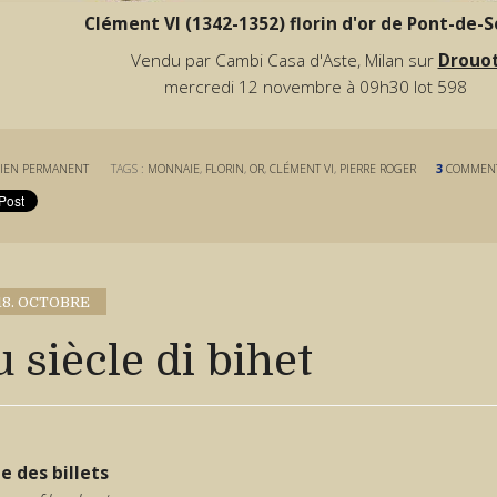
Clément VI (1342-1352) florin d'or de Pont-de-
Vendu par Cambi Casa d'Aste, Milan sur
Drouo
mercredi 12 novembre à 09h30 lot 598
IEN PERMANENT
TAGS :
MONNAIE
,
FLORIN
,
OR
,
CLÉMENT VI
,
PIERRE ROGER
3
COMMENT
18. OCTOBRE
 siècle di bihet
le des billets