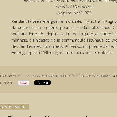
Billet de nécessité de la communauté carcérale d'Av
5 marks / 50 centimes
Avignon, Noël 1921
Pendant la première guerre mondiale, il y eut à-n-Avig
de prisonniers de guerre pour les soldats allemands. C
toujours internés depuis la fin de la guerre, eurent 
monnaie, à l'initiative de la communauté Neuhaus de We
des familles des prisonniers. Au verso, un poème de l'écri
Herzog appelant l'Allemagne au secours de ses enfants.
IEN PERMANENT
TAGS :
ARGENT
,
MONNAIE
,
NÉCESSITÉ
,
GUERRE
,
PRISON
,
ALLEMAND
,
14-
MENTAIRE
10. NOVEMBRE