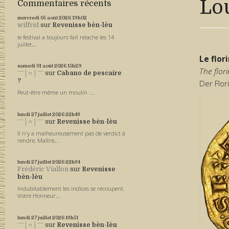
Lou
Commentaires récents
mercredi 05
août 2026
19h02
wilfrid
sur
Revenisse bèn-lèu
le festival a toujours fait relache les 14
juillet,...
Le flor
samedi 01
août 2026
15h29
The flor
ˉˉˉ│∩│ˉˉˉ
sur
Cabano de pescaire
?
Der Flor
Peut-être même un moulin :...
lundi 27
juillet 2026
22h43
ˉˉˉ│∩│ˉˉˉ
sur
Revenisse bèn-lèu
Il n'y a malheureusement pas de verdict à
rendre, Maître,...
lundi 27
juillet 2026
22h34
Frédéric Viallon
sur
Revenisse
bèn-lèu
Indubitablement les indices se recoupent.
Votre Honneur,...
lundi 27
juillet 2026
13h51
ˉˉˉ│∩│ˉˉˉ
sur
Revenisse bèn-lèu