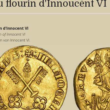
 flourin d'Innoucènt VI
in d'Innocent VI
in of Innocent VI
in von Innocent VI.