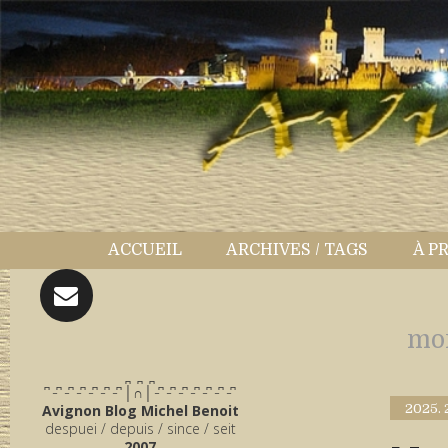
ACCUEIL
ARCHIVES / TAGS
À P
mo
̪ ̪ ̪
͆ ̵ ͆ ̵ ͆ ̵ ͆ ̵ ͆ ̵ ͆ ̵ ͆ │∩│ ̵ ͆ ̵ ͆ ̵ ͆ ̵ ͆ ̵ ͆ ̵ ͆ ̵ ͆
Avignon Blog Michel Benoit
2025.
despuei / depuis / since / seit
2007