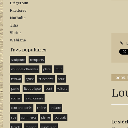
Brigetoun
Fardoise
Nathalie
Tilia
Victor
Webiane
L
Tags populaires
sculpture
remparts
mur des offrandes
place
mur
2025.
festival
église
st-bénezet
tour
porte
République
pont
voiture
Lou
rocher
avignonnais
cent ans après
rhône
théâtre
rue
commerce
pierre
portrait
Le sièc
façade
maison
ounte sian