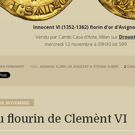
Innocent VI (1352-1362) florin d'or d'Avign
Vendu par Cambi Casa d'Aste, Milan sur
Drouo
mercredi 12 novembre à 09h30 lot 599
IEN PERMANENT
TAGS :
MONNAIE
,
FLORIN
,
OR
,
INNOCENT VI
,
ÉTIENNE AUBERT
2
COMM
08. NOVEMBRE
 flourin de Clemènt VI