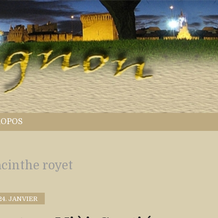
ROPOS
cinthe royet
24. JANVIER