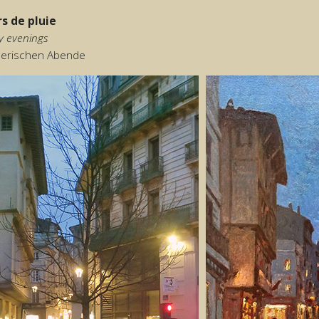
rs de pluie
y evenings
nerischen Abende