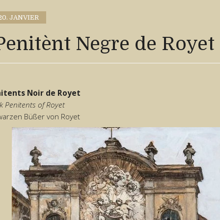
20. JANVIER
Penitènt Negre de Royet
itents Noir de Royet
k Penitents of Royet
warzen Büßer von Royet