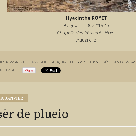
Hyacinthe ROYET
Avignon °1862 †1926
Chapelle des Pénitents Noirs
Aquarelle
IEN PERMANENT
TAGS :
PEINTURE
,
AQUARELLE
,
HYACINTHE ROYET
,
PÉNITENTS NOIRS
,
BAN
MENTAIRES
18. JANVIER
sèr de plueio