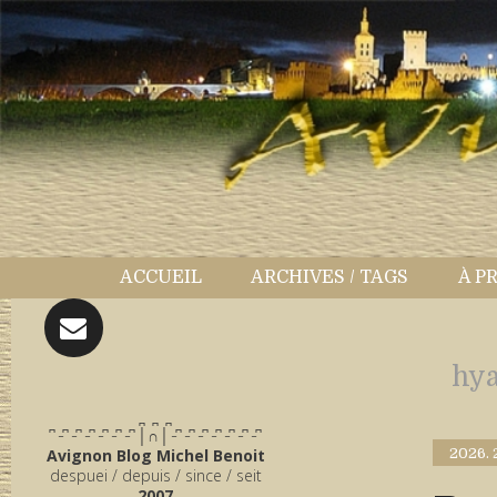
ACCUEIL
ARCHIVES / TAGS
À P
hya
̪ ̪ ̪
͆ ̵ ͆ ̵ ͆ ̵ ͆ ̵ ͆ ̵ ͆ ̵ ͆ │∩│ ̵ ͆ ̵ ͆ ̵ ͆ ̵ ͆ ̵ ͆ ̵ ͆ ̵ ͆
Avignon Blog Michel Benoit
2026.
despuei / depuis / since / seit
2007