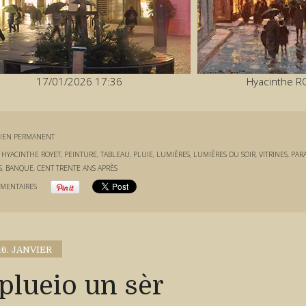
17/01/2026 17:36
Hyacinthe R
IEN PERMANENT
:
HYACINTHE ROYET
,
PEINTURE
,
TABLEAU
,
PLUIE
,
LUMIÈRES
,
LUMIÈRES DU SOIR
,
VITRINES
,
PAR
S
,
BANQUE
,
CENT TRENTE ANS APRÈS
MENTAIRES
16. JANVIER
plueio un sèr