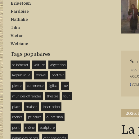
Brigetoun
Fardoise
Nathalie
Tilia
Victor
Webiane
Tags populaires
L
st-bénezet
voiture
végétation
TAGS 
République
festival
portrait
RASCA
7
COM
pierre
commerce
église
rue
mur des offrandes
théâtre
tour
place
maison
inscription
2026.
rocher
peinture
ounte sian
La 
pont
rhône
sculpture
palais des papes
cent ans après