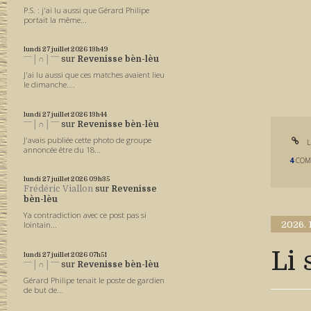
P.S. : j'ai lu aussi que Gérard Philipe
portait la même...
lundi 27
juillet 2026
13h49
ˉˉˉ│∩│ˉˉˉ
sur
Revenisse bèn-lèu
J'ai lu aussi que ces matches avaient lieu
le dimanche....
lundi 27
juillet 2026
13h44
ˉˉˉ│∩│ˉˉˉ
sur
Revenisse bèn-lèu
J'avais publiée cette photo de groupe
L
annoncée être du 18...
4
COM
lundi 27
juillet 2026
09h35
Frédéric Viallon
sur
Revenisse
bèn-lèu
Ya contradiction avec ce post pas si
2026.
lointain...
Li 
lundi 27
juillet 2026
07h51
ˉˉˉ│∩│ˉˉˉ
sur
Revenisse bèn-lèu
Gérard Philipe tenait le poste de gardien
de but de...