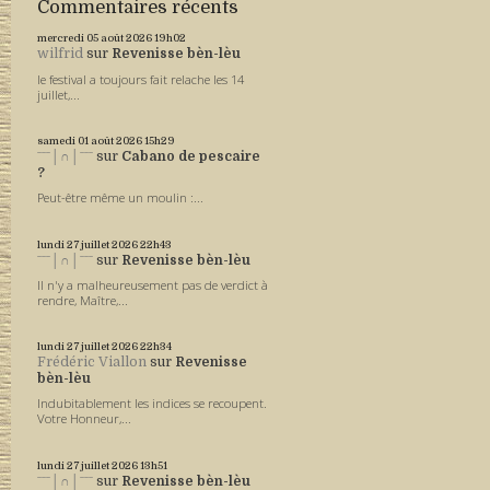
Commentaires récents
mercredi 05
août 2026
19h02
wilfrid
sur
Revenisse bèn-lèu
le festival a toujours fait relache les 14
juillet,...
samedi 01
août 2026
15h29
ˉˉˉ│∩│ˉˉˉ
sur
Cabano de pescaire
?
Peut-être même un moulin :...
lundi 27
juillet 2026
22h43
ˉˉˉ│∩│ˉˉˉ
sur
Revenisse bèn-lèu
Il n'y a malheureusement pas de verdict à
rendre, Maître,...
lundi 27
juillet 2026
22h34
Frédéric Viallon
sur
Revenisse
bèn-lèu
Indubitablement les indices se recoupent.
Votre Honneur,...
lundi 27
juillet 2026
13h51
ˉˉˉ│∩│ˉˉˉ
sur
Revenisse bèn-lèu