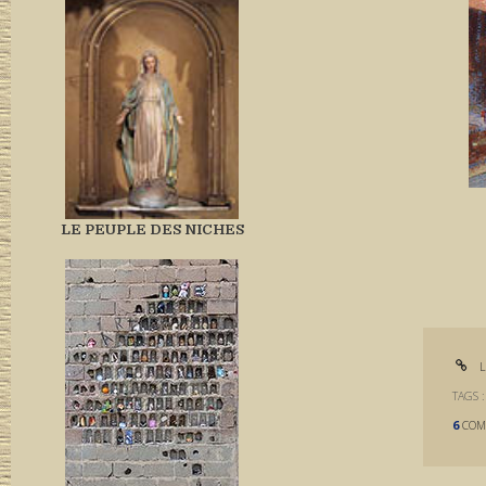
LE PEUPLE DES NICHES
L
TAGS 
6
COM