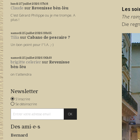
lundi 27
juillet 2026
07h14
Les soi
Claude
sur
Revenisse bèn-lèu
C'est Gérard Philippe ou je me trompe. A
The rain
plus !
Die reg
samedi 25
juillet 2026
13h05
Tilia
sur
Cabano de pescaire ?
Un bon point pour l''I.A. ;-)
samedi 25
juillet 2026
06h13
brigitte celerier
sur
Revenisse
bèn-lèu
on t'attendra
Newsletter
S'inscrire
Se désinscrire
Des ami-e-s
Bernard