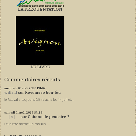
LA FRÉQUENTATION
LE LIVRE
Commentaires récents
mercredi 05
août 2026
19h02
wilfrid
sur
Revenisse bèn-lèu
le festival a toujours fait relache les 14 juillet,...
samedi 01
août 2026
15h29
ˉˉˉ│∩│ˉˉˉ
sur
Cabano de pescaire ?
Peut-être même un moulin :...