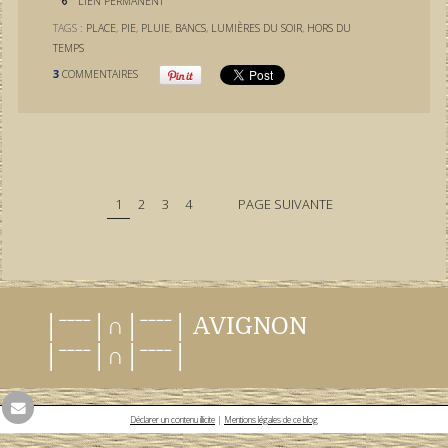
LIEN PERMANENT
TAGS :
PLACE
,
PIE
,
PLUIE
,
BANCS
,
LUMIÈRES DU SOIR
,
HORS DU
TEMPS
3
COMMENTAIRES
1
2
3
4
PAGE SUIVANTE
│ˉˉˉˉ│∩│ˉˉˉˉ│ AVIGNON
│ˉˉˉˉ│∩│ˉˉˉˉ│
Déclarer un contenu illicite
|
Mentions légales de ce blog