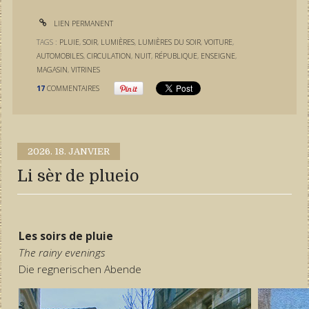
LIEN PERMANENT
TAGS :
PLUIE
,
SOIR
,
LUMIÈRES
,
LUMIÈRES DU SOIR
,
VOITURE
,
AUTOMOBILES
,
CIRCULATION
,
NUIT
,
RÉPUBLIQUE
,
ENSEIGNE
,
MAGASIN
,
VITRINES
17
COMMENTAIRES
2026.
18. JANVIER
Li sèr de plueio
Les soirs de pluie
The rainy evenings
Die regnerischen Abende