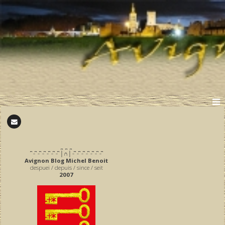
̪ ̪ ̪
͆ ̵ ͆ ̵ ͆ ̵ ͆ ̵ ͆ ̵ ͆ ̵ ͆ │∩│ ̵ ͆ ̵ ͆ ̵ ͆ ̵ ͆ ̵ ͆ ̵ ͆ ̵ ͆
Avignon Blog Michel Benoit
despuei / depuis / since / seit
2007