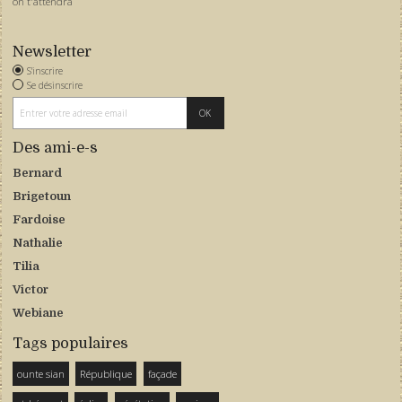
on t'attendra
Newsletter
S'inscrire
Se désinscrire
Des ami-e-s
Bernard
Brigetoun
Fardoise
Nathalie
Tilia
Victor
Webiane
Tags populaires
ounte sian
République
façade