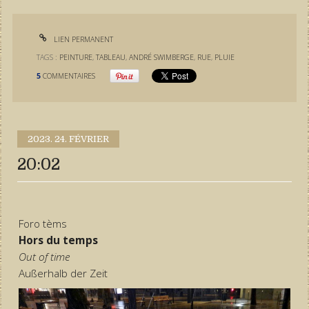
LIEN PERMANENT
TAGS :
PEINTURE
,
TABLEAU
,
ANDRÉ SWIMBERGE
,
RUE
,
PLUIE
5
COMMENTAIRES
2023.
24. FÉVRIER
20:02
Foro tèms
Hors du temps
Out of time
Außerhalb der Zeit