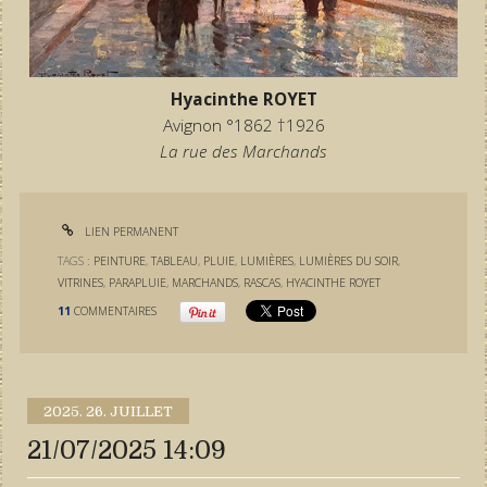
Hyacinthe ROYET
Avignon °1862 †1926
La rue des Marchands
LIEN PERMANENT
TAGS :
PEINTURE
,
TABLEAU
,
PLUIE
,
LUMIÈRES
,
LUMIÈRES DU SOIR
,
VITRINES
,
PARAPLUIE
,
MARCHANDS
,
RASCAS
,
HYACINTHE ROYET
11
COMMENTAIRES
2025.
26. JUILLET
21/07/2025 14:09