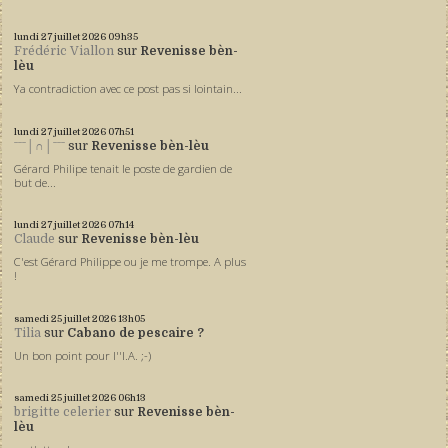
lundi 27
juillet 2026
09h35
Frédéric Viallon
sur
Revenisse bèn-
lèu
Ya contradiction avec ce post pas si lointain...
lundi 27
juillet 2026
07h51
ˉˉˉ│∩│ˉˉˉ
sur
Revenisse bèn-lèu
Gérard Philipe tenait le poste de gardien de
but de...
lundi 27
juillet 2026
07h14
Claude
sur
Revenisse bèn-lèu
C'est Gérard Philippe ou je me trompe. A plus
!
samedi 25
juillet 2026
13h05
Tilia
sur
Cabano de pescaire ?
Un bon point pour l''I.A. ;-)
samedi 25
juillet 2026
06h13
brigitte celerier
sur
Revenisse bèn-
lèu