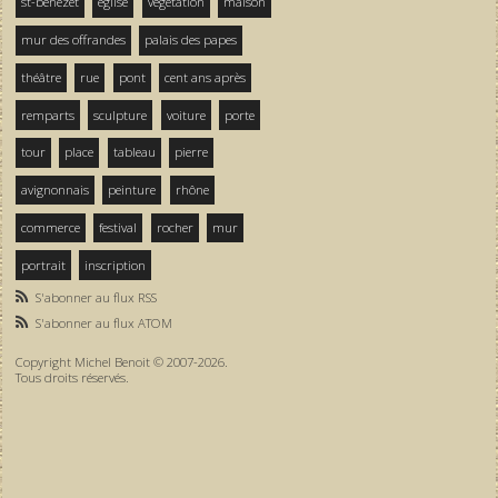
st-bénezet
église
végétation
maison
mur des offrandes
palais des papes
théâtre
rue
pont
cent ans après
remparts
sculpture
voiture
porte
tour
place
tableau
pierre
avignonnais
peinture
rhône
commerce
festival
rocher
mur
portrait
inscription
S'abonner au flux RSS
S'abonner au flux ATOM
Copyright Michel Benoit © 2007-2026.
Tous droits réservés.