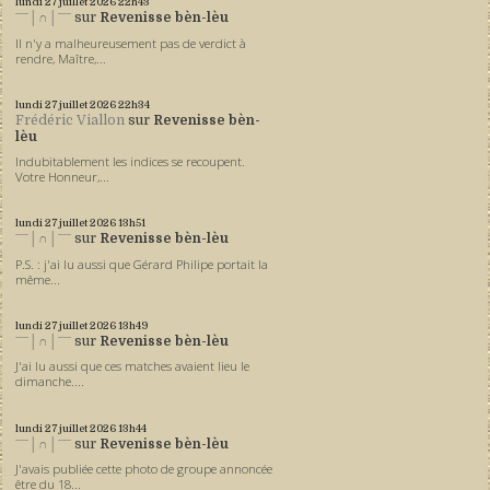
lundi 27
juillet 2026
22h43
ˉˉˉ│∩│ˉˉˉ
sur
Revenisse bèn-lèu
Il n'y a malheureusement pas de verdict à
rendre, Maître,...
lundi 27
juillet 2026
22h34
Frédéric Viallon
sur
Revenisse bèn-
lèu
Indubitablement les indices se recoupent.
Votre Honneur,...
lundi 27
juillet 2026
13h51
ˉˉˉ│∩│ˉˉˉ
sur
Revenisse bèn-lèu
P.S. : j'ai lu aussi que Gérard Philipe portait la
même...
lundi 27
juillet 2026
13h49
ˉˉˉ│∩│ˉˉˉ
sur
Revenisse bèn-lèu
J'ai lu aussi que ces matches avaient lieu le
dimanche....
lundi 27
juillet 2026
13h44
ˉˉˉ│∩│ˉˉˉ
sur
Revenisse bèn-lèu
J'avais publiée cette photo de groupe annoncée
être du 18...