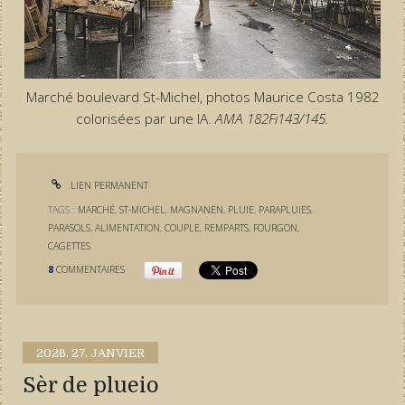
Marché boulevard St-Michel, photos Maurice Costa 1982
colorisées par une IA.
AMA 182Fi143/145.
LIEN PERMANENT
TAGS :
MARCHÉ
,
ST-MICHEL
,
MAGNANEN
,
PLUIE
,
PARAPLUIES
,
PARASOLS
,
ALIMENTATION
,
COUPLE
,
REMPARTS
,
FOURGON
,
CAGETTES
8
COMMENTAIRES
2026.
27. JANVIER
Sèr de plueio