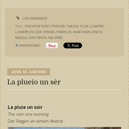
LIEN PERMANENT
TAGS :
HYACINTHE ROYET
,
PEINTURE
,
TABLEAU
,
PLUIE
,
LUMIÈRES
,
LUMIÈRES DU SOIR
,
VITRINES
,
PARAPLUIE
,
MARCHANDS
,
RASCAS
,
BANQUE
,
CENT TRENTE ANS APRÈS
7
COMMENTAIRES
2026.
16. JANVIER
La plueio un sèr
La pluie un soir
The rain one evening
Der Regen an einem Abend