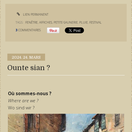
LIEN PERMANENT
TAGS :
FENÊTRE
,
AFFICHES
,
PETITE-SAUNERIE
,
PLUIE
,
FESTIVAL
3
COMMENTAIRES
2024.
24. MARS
Ounte sian ?
Où sommes-nous ?
Where are we ?
Wo sind wir ?