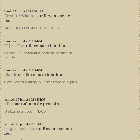
lundi 27
juillet 2026
09h35
Frédéric Viallon
sur
Revenisse bèn-
lèu
Ya contradiction avec ce post pas si lointain...
lundi 27
juillet 2026
07h51
ˉˉˉ│∩│ˉˉˉ
sur
Revenisse bèn-lèu
Gérard Philipe tenait le poste de gardien de
but de...
lundi 27
juillet 2026
07h14
Claude
sur
Revenisse bèn-lèu
C'est Gérard Philippe ou je me trompe. A plus
!
samedi 25
juillet 2026
13h05
Tilia
sur
Cabano de pescaire ?
Un bon point pour l''I.A. ;-)
samedi 25
juillet 2026
06h13
brigitte celerier
sur
Revenisse bèn-
lèu