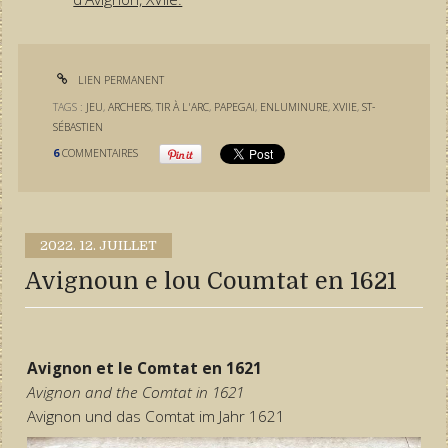
LIEN PERMANENT
TAGS :
JEU
,
ARCHERS
,
TIR À L'ARC
,
PAPEGAI
,
ENLUMINURE
,
XVIIE
,
ST-
SÉBASTIEN
6
COMMENTAIRES
2022.
12. JUILLET
Avignoun e lou Coumtat en 1621
Avignon et le Comtat en 1621
Avignon and the Comtat in 1621
Avignon und das Comtat im Jahr 1621