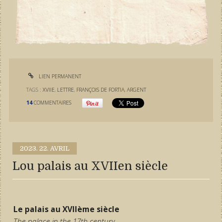
LIEN PERMANENT
TAGS :
XVIIE
,
LETTRE
,
FRANÇOIS DE FORTIA
,
ARGENT
14
COMMENTAIRES
2023.
22. AVRIL
Lou palais au XVIIen siècle
Le palais au XVIIème siècle
The palace in the 17th century