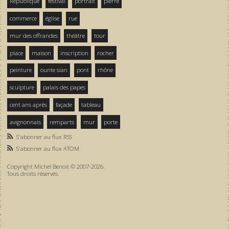
République
festival
portrait
pierre
commerce
église
rue
mur des offrandes
théâtre
tour
place
maison
inscription
rocher
peinture
ounte sian
pont
rhône
sculpture
palais des papes
cent ans après
façade
tableau
avignonnais
remparts
mur
porte
S'abonner au flux RSS
S'abonner au flux ATOM
Copyright Michel Benoit © 2007-2026.
Tous droits réservés.