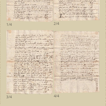
2/4
1/4
4/4
3/4