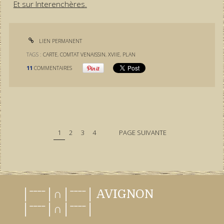
Et sur Interenchères.
LIEN PERMANENT
TAGS :
CARTE
,
COMTAT VENAISSIN
,
XVIIE
,
PLAN
11
COMMENTAIRES
1
2
3
4
PAGE SUIVANTE
│ˉˉˉˉ│∩│ˉˉˉˉ│ AVIGNON
│ˉˉˉˉ│∩│ˉˉˉˉ│