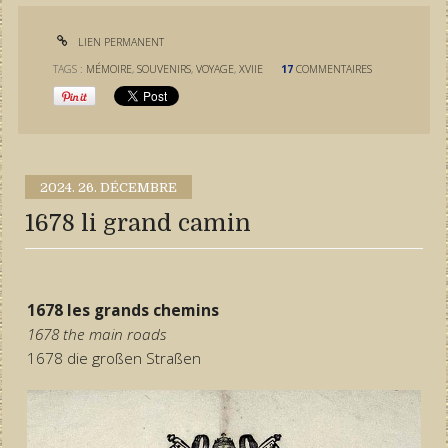
LIEN PERMANENT
TAGS :
MÉMOIRE
,
SOUVENIRS
,
VOYAGE
,
XVIIE
17
COMMENTAIRES
2024.
26. DÉCEMBRE
1678 li grand camin
1678 les grands chemins
1678 the main roads
1678 die großen Straßen