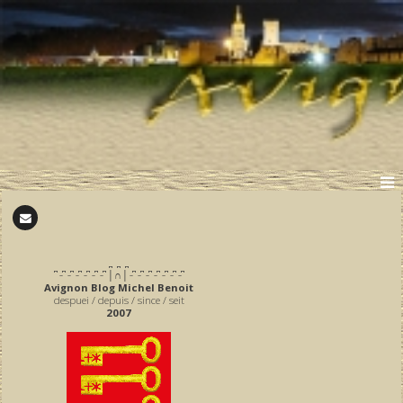
̪ ̪ ̪
͆ ̵ ͆ ̵ ͆ ̵ ͆ ̵ ͆ ̵ ͆ ̵ ͆ │∩│ ̵ ͆ ̵ ͆ ̵ ͆ ̵ ͆ ̵ ͆ ̵ ͆ ̵ ͆
Avignon Blog Michel Benoit
despuei / depuis / since / seit
2007