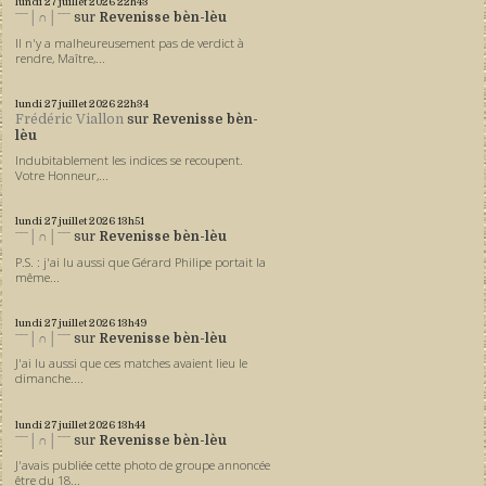
lundi 27
juillet 2026
22h43
ˉˉˉ│∩│ˉˉˉ
sur
Revenisse bèn-lèu
Il n'y a malheureusement pas de verdict à
rendre, Maître,...
lundi 27
juillet 2026
22h34
Frédéric Viallon
sur
Revenisse bèn-
lèu
Indubitablement les indices se recoupent.
Votre Honneur,...
lundi 27
juillet 2026
13h51
ˉˉˉ│∩│ˉˉˉ
sur
Revenisse bèn-lèu
P.S. : j'ai lu aussi que Gérard Philipe portait la
même...
lundi 27
juillet 2026
13h49
ˉˉˉ│∩│ˉˉˉ
sur
Revenisse bèn-lèu
J'ai lu aussi que ces matches avaient lieu le
dimanche....
lundi 27
juillet 2026
13h44
ˉˉˉ│∩│ˉˉˉ
sur
Revenisse bèn-lèu
J'avais publiée cette photo de groupe annoncée
être du 18...