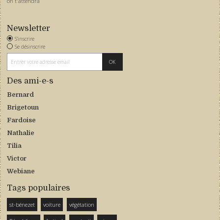
on t'attendra
Newsletter
S'inscrire
Se désinscrire
Des ami-e-s
Bernard
Brigetoun
Fardoise
Nathalie
Tilia
Victor
Webiane
Tags populaires
st-bénezet
voiture
végétation