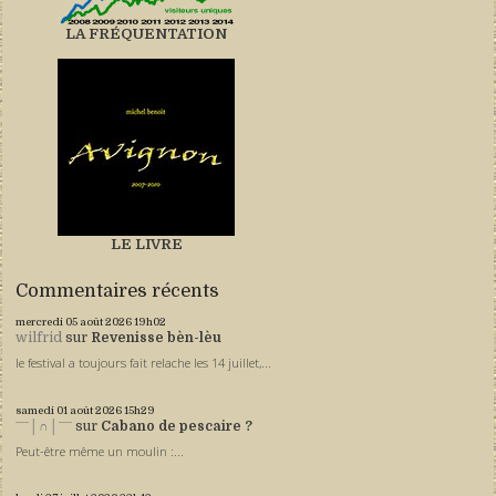
LA FRÉQUENTATION
LE LIVRE
Commentaires récents
mercredi 05
août 2026
19h02
wilfrid
sur
Revenisse bèn-lèu
le festival a toujours fait relache les 14 juillet,...
samedi 01
août 2026
15h29
ˉˉˉ│∩│ˉˉˉ
sur
Cabano de pescaire ?
Peut-être même un moulin :...