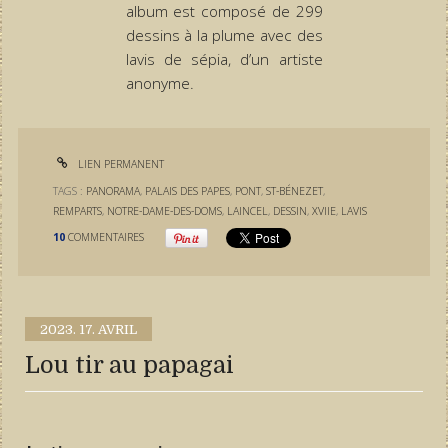
album est composé de 299
dessins à la plume avec des
lavis de sépia, d’un artiste
anonyme.
LIEN PERMANENT
TAGS :
PANORAMA
,
PALAIS DES PAPES
,
PONT
,
ST-BÉNEZET
,
REMPARTS
,
NOTRE-DAME-DES-DOMS
,
LAINCEL
,
DESSIN
,
XVIIE
,
LAVIS
10
COMMENTAIRES
2023.
17. AVRIL
Lou tir au papagai