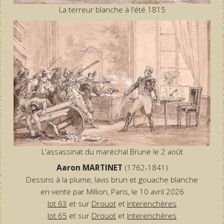
La terreur blanche à l'été 1815
L'assassinat du maréchal Brune le 2 août
Aaron MARTINET
(1762-1841)
Dessins à la plume, lavis brun et gouache blanche
en vente par Million, Paris, le 10 avril 2026
lot 63
et sur
Drouot
et
Interenchères
lot 65
et sur
Drouot
et
Interenchères