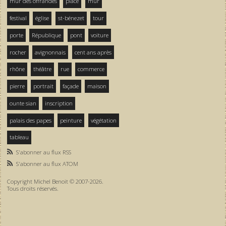
mur des offrandes
place
mur
festival
église
st-bénezet
tour
porte
République
pont
voiture
rocher
avignonnais
cent ans après
rhône
théâtre
rue
commerce
pierre
portrait
façade
maison
ounte sian
inscription
palais des papes
peinture
végétation
tableau
S'abonner au flux RSS
S'abonner au flux ATOM
Copyright Michel Benoit © 2007-2026.
Tous droits réservés.