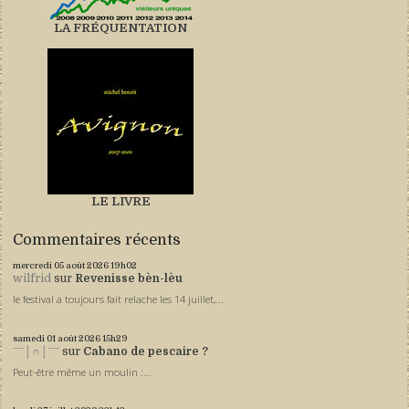
LA FRÉQUENTATION
LE LIVRE
Commentaires récents
mercredi 05
août 2026
19h02
wilfrid
sur
Revenisse bèn-lèu
le festival a toujours fait relache les 14 juillet,...
samedi 01
août 2026
15h29
ˉˉˉ│∩│ˉˉˉ
sur
Cabano de pescaire ?
Peut-être même un moulin :...