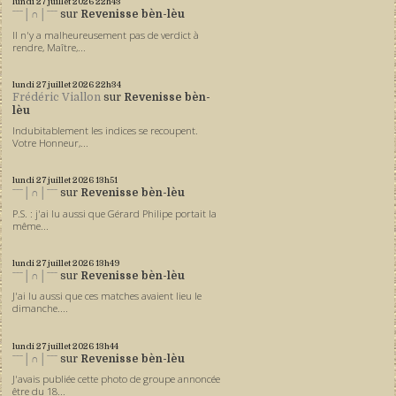
lundi 27
juillet 2026
22h43
ˉˉˉ│∩│ˉˉˉ
sur
Revenisse bèn-lèu
Il n'y a malheureusement pas de verdict à
rendre, Maître,...
lundi 27
juillet 2026
22h34
Frédéric Viallon
sur
Revenisse bèn-
lèu
Indubitablement les indices se recoupent.
Votre Honneur,...
lundi 27
juillet 2026
13h51
ˉˉˉ│∩│ˉˉˉ
sur
Revenisse bèn-lèu
P.S. : j'ai lu aussi que Gérard Philipe portait la
même...
lundi 27
juillet 2026
13h49
ˉˉˉ│∩│ˉˉˉ
sur
Revenisse bèn-lèu
J'ai lu aussi que ces matches avaient lieu le
dimanche....
lundi 27
juillet 2026
13h44
ˉˉˉ│∩│ˉˉˉ
sur
Revenisse bèn-lèu
J'avais publiée cette photo de groupe annoncée
être du 18...