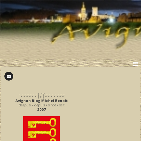
̪ ̪ ̪
͆ ̵ ͆ ̵ ͆ ̵ ͆ ̵ ͆ ̵ ͆ ̵ ͆ │∩│ ̵ ͆ ̵ ͆ ̵ ͆ ̵ ͆ ̵ ͆ ̵ ͆ ̵ ͆
Avignon Blog Michel Benoit
despuei / depuis / since / seit
2007