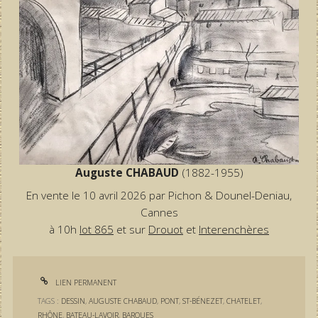
Auguste CHABAUD
(1882-1955)
En vente le 10 avril 2026 par Pichon & Dounel-Deniau,
Cannes
à 10h
lot 865
et sur
Drouot
et
Interenchères
LIEN PERMANENT
TAGS :
DESSIN
,
AUGUSTE CHABAUD
,
PONT
,
ST-BÉNEZET
,
CHATELET
,
RHÔNE
,
BATEAU-LAVOIR
,
BARQUES