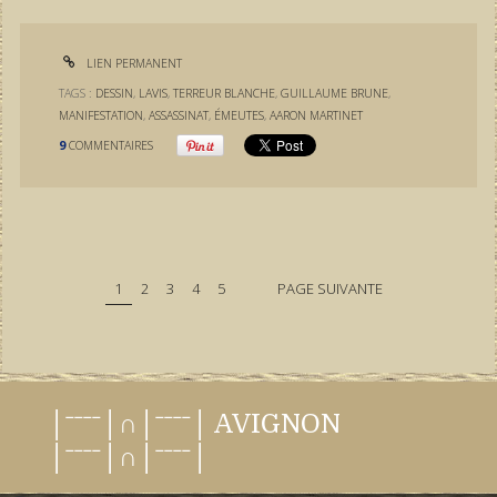
LIEN PERMANENT
TAGS :
DESSIN
,
LAVIS
,
TERREUR BLANCHE
,
GUILLAUME BRUNE
,
MANIFESTATION
,
ASSASSINAT
,
ÉMEUTES
,
AARON MARTINET
9
COMMENTAIRES
1
2
3
4
5
PAGE SUIVANTE
│ˉˉˉˉ│∩│ˉˉˉˉ│ AVIGNON
│ˉˉˉˉ│∩│ˉˉˉˉ│