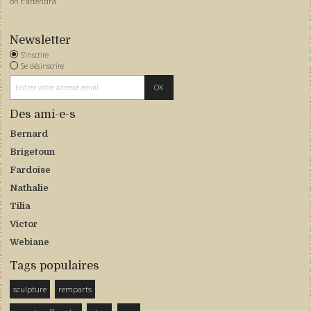
on t'attendra
Newsletter
S'inscrire
Se désinscrire
Des ami-e-s
Bernard
Brigetoun
Fardoise
Nathalie
Tilia
Victor
Webiane
Tags populaires
sculpture
remparts