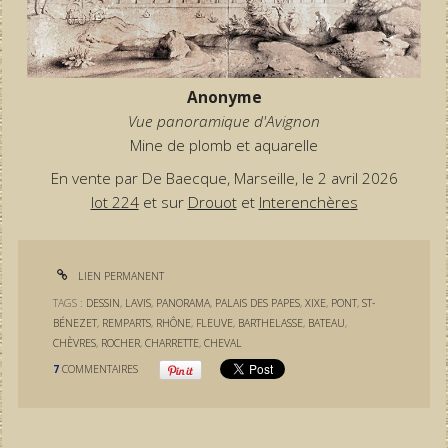
Anonyme
Vue panoramique d'Avignon
Mine de plomb et aquarelle
En vente par De Baecque, Marseille, le 2 avril 2026
lot 224
et sur
Drouot
et
Interenchères
LIEN PERMANENT
TAGS :
DESSIN
,
LAVIS
,
PANORAMA
,
PALAIS DES PAPES
,
XIXE
,
PONT
,
ST-
BÉNEZET
,
REMPARTS
,
RHÔNE
,
FLEUVE
,
BARTHELASSE
,
BATEAU
,
CHÈVRES
,
ROCHER
,
CHARRETTE
,
CHEVAL
7
COMMENTAIRES