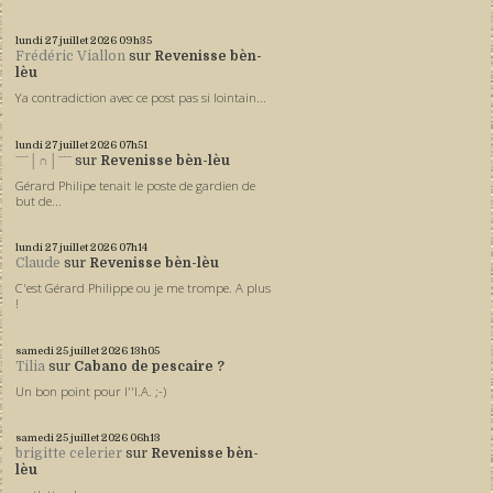
lundi 27
juillet 2026
09h35
Frédéric Viallon
sur
Revenisse bèn-
lèu
Ya contradiction avec ce post pas si lointain...
lundi 27
juillet 2026
07h51
ˉˉˉ│∩│ˉˉˉ
sur
Revenisse bèn-lèu
Gérard Philipe tenait le poste de gardien de
but de...
lundi 27
juillet 2026
07h14
Claude
sur
Revenisse bèn-lèu
C'est Gérard Philippe ou je me trompe. A plus
!
samedi 25
juillet 2026
13h05
Tilia
sur
Cabano de pescaire ?
Un bon point pour l''I.A. ;-)
samedi 25
juillet 2026
06h13
brigitte celerier
sur
Revenisse bèn-
lèu