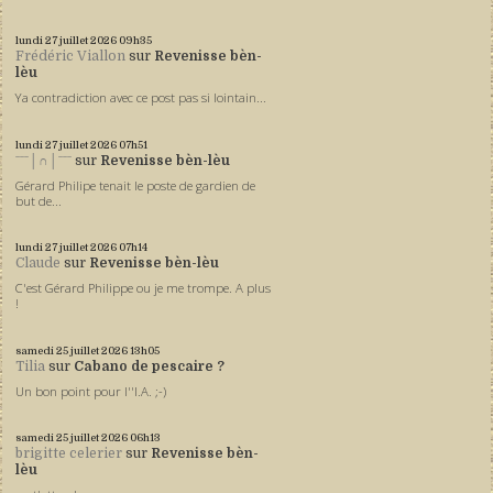
lundi 27
juillet 2026
09h35
Frédéric Viallon
sur
Revenisse bèn-
lèu
Ya contradiction avec ce post pas si lointain...
lundi 27
juillet 2026
07h51
ˉˉˉ│∩│ˉˉˉ
sur
Revenisse bèn-lèu
Gérard Philipe tenait le poste de gardien de
but de...
lundi 27
juillet 2026
07h14
Claude
sur
Revenisse bèn-lèu
C'est Gérard Philippe ou je me trompe. A plus
!
samedi 25
juillet 2026
13h05
Tilia
sur
Cabano de pescaire ?
Un bon point pour l''I.A. ;-)
samedi 25
juillet 2026
06h13
brigitte celerier
sur
Revenisse bèn-
lèu