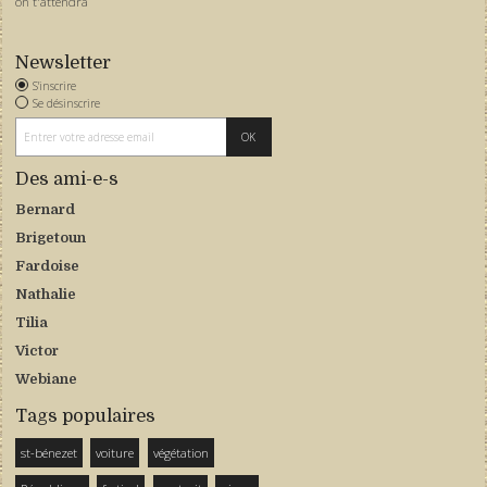
on t'attendra
Newsletter
S'inscrire
Se désinscrire
Des ami-e-s
Bernard
Brigetoun
Fardoise
Nathalie
Tilia
Victor
Webiane
Tags populaires
st-bénezet
voiture
végétation