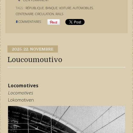
LIEN PERMANENT
TAGS :
RÉPUBLIQUE
,
BANQUE
,
VOITURE
,
AUTOMOBILES
,
CENTENAIRE
,
CIRCULATION
,
RAILS
8
COMMENTAIRES
2025.
22. NOVEMBRE
Loucoumoutivo
Locomotives
Locomotives
Lokomotiven