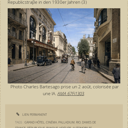
Republicstraβe in den 1930er Jahren (3)
Photo Charles Bartesago prise un 2 août, colorisée par
une IA.
AMA 67Fi1303
.
LIEN PERMANENT
TAGS :
GRAND HÔTEL
,
CINÉMA
,
PALLADIUM
,
RIO
,
DAMES DE
FRANCE
,
RÉPUBLIQUE
,
BANQUE
,
VOITURE
,
AUTOMOBILES
,