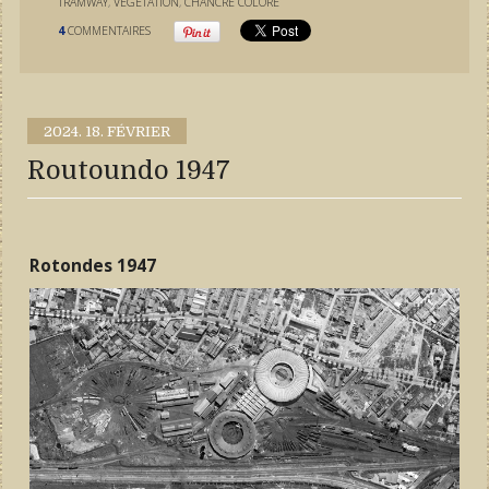
TRAMWAY
,
VÉGÉTATION
,
CHANCRE COLORÉ
4
COMMENTAIRES
2024.
18. FÉVRIER
Routoundo 1947
Rotondes 1947