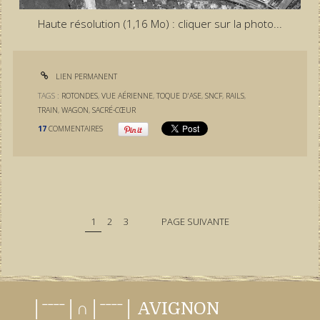
Haute résolution (1,16 Mo) : cliquer sur la photo...
LIEN PERMANENT
TAGS :
ROTONDES
,
VUE AÉRIENNE
,
TOQUE D'ASE
,
SNCF
,
RAILS
,
TRAIN
,
WAGON
,
SACRÉ-CŒUR
17
COMMENTAIRES
1
2
3
PAGE SUIVANTE
│ˉˉˉˉ│∩│ˉˉˉˉ│ AVIGNON