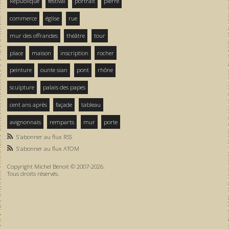
République
festival
portrait
pierre
commerce
église
rue
mur des offrandes
théâtre
tour
place
maison
inscription
rocher
peinture
ounte sian
pont
rhône
sculpture
palais des papes
cent ans après
façade
tableau
avignonnais
remparts
mur
porte
S'abonner au flux RSS
S'abonner au flux ATOM
Copyright Michel Benoit © 2007-2026.
Tous droits réservés.