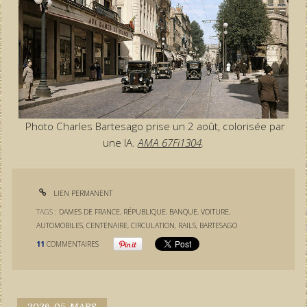
Photo Charles Bartesago prise un 2 août, colorisée par
une IA.
AMA 67Fi1304
.
LIEN PERMANENT
TAGS :
DAMES DE FRANCE
,
RÉPUBLIQUE
,
BANQUE
,
VOITURE
,
AUTOMOBILES
,
CENTENAIRE
,
CIRCULATION
,
RAILS
,
BARTESAGO
11
COMMENTAIRES
2026.
05. MARS