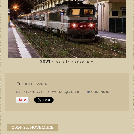
2021
photo Théo Copado.
LIEN PERMANENT
TAGS :
TRAIN
,
GARE
,
LOCOMOTIVE
,
QUAI
,
RAILS
4
COMMENTAIRES
2024.
25. NOVEMBRE