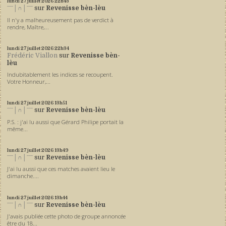
lundi 27
juillet 2026
22h43
ˉˉˉ│∩│ˉˉˉ
sur
Revenisse bèn-lèu
Il n'y a malheureusement pas de verdict à
rendre, Maître,...
lundi 27
juillet 2026
22h34
Frédéric Viallon
sur
Revenisse bèn-
lèu
Indubitablement les indices se recoupent.
Votre Honneur,...
lundi 27
juillet 2026
13h51
ˉˉˉ│∩│ˉˉˉ
sur
Revenisse bèn-lèu
P.S. : j'ai lu aussi que Gérard Philipe portait la
même...
lundi 27
juillet 2026
13h49
ˉˉˉ│∩│ˉˉˉ
sur
Revenisse bèn-lèu
J'ai lu aussi que ces matches avaient lieu le
dimanche....
lundi 27
juillet 2026
13h44
ˉˉˉ│∩│ˉˉˉ
sur
Revenisse bèn-lèu
J'avais publiée cette photo de groupe annoncée
être du 18...