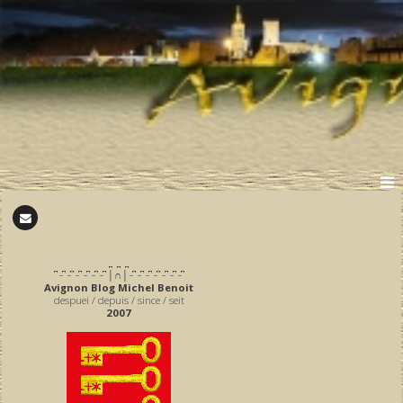
̪ ̪ ̪
͆ ̵ ͆ ̵ ͆ ̵ ͆ ̵ ͆ ̵ ͆ ̵ ͆ │∩│ ̵ ͆ ̵ ͆ ̵ ͆ ̵ ͆ ̵ ͆ ̵ ͆ ̵ ͆
Avignon Blog Michel Benoit
despuei / depuis / since / seit
2007