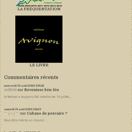
LA FRÉQUENTATION
LE LIVRE
Commentaires récents
mercredi 05
août 2026
19h02
wilfrid
sur
Revenisse bèn-lèu
le festival a toujours fait relache les 14 juillet,...
samedi 01
août 2026
15h29
ˉˉˉ│∩│ˉˉˉ
sur
Cabano de pescaire ?
Peut-être même un moulin :...