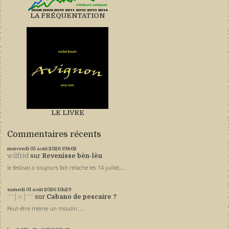
LA FRÉQUENTATION
LE LIVRE
Commentaires récents
mercredi 05
août 2026
19h02
wilfrid
sur
Revenisse bèn-lèu
le festival a toujours fait relache les 14 juillet,...
samedi 01
août 2026
15h29
ˉˉˉ│∩│ˉˉˉ
sur
Cabano de pescaire ?
Peut-être même un moulin :...