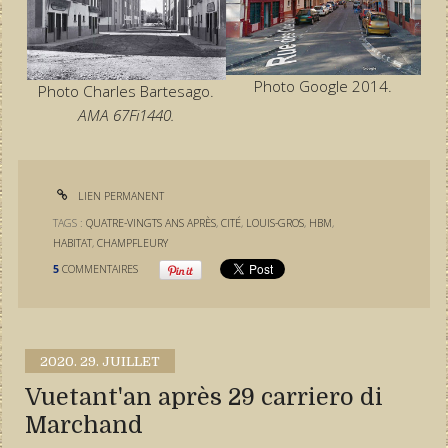
Photo Google 2014.
Photo Charles Bartesago.
AMA 67Fi1440.
LIEN PERMANENT
TAGS :
QUATRE-VINGTS ANS APRÈS
,
CITÉ
,
LOUIS-GROS
,
HBM
,
HABITAT
,
CHAMPFLEURY
5
COMMENTAIRES
2020.
29. JUILLET
Vuetant'an après 29 carriero di
Marchand