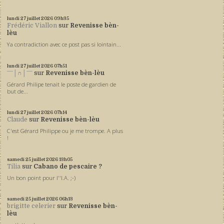
lundi 27
juillet 2026
09h35
Frédéric Viallon
sur
Revenisse bèn-
lèu
Ya contradiction avec ce post pas si lointain...
lundi 27
juillet 2026
07h51
ˉˉˉ│∩│ˉˉˉ
sur
Revenisse bèn-lèu
Gérard Philipe tenait le poste de gardien de
but de...
lundi 27
juillet 2026
07h14
Claude
sur
Revenisse bèn-lèu
C'est Gérard Philippe ou je me trompe. A plus
!
samedi 25
juillet 2026
13h05
Tilia
sur
Cabano de pescaire ?
Un bon point pour l''I.A. ;-)
samedi 25
juillet 2026
06h13
brigitte celerier
sur
Revenisse bèn-
lèu