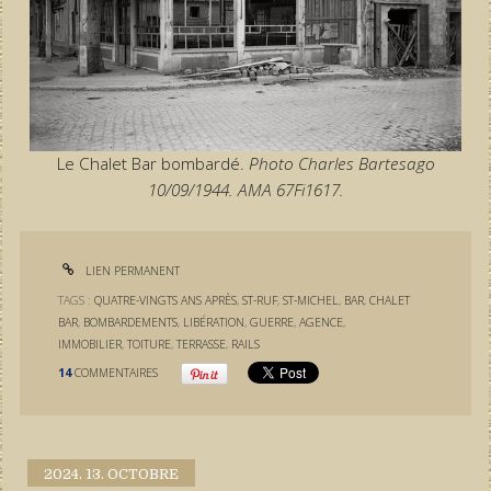
Le Chalet Bar bombardé.
Photo Charles Bartesago
10/09/1944. AMA 67Fi1617.
LIEN PERMANENT
TAGS :
QUATRE-VINGTS ANS APRÈS
,
ST-RUF
,
ST-MICHEL
,
BAR
,
CHALET
BAR
,
BOMBARDEMENTS
,
LIBÉRATION
,
GUERRE
,
AGENCE
,
IMMOBILIER
,
TOITURE
,
TERRASSE
,
RAILS
14
COMMENTAIRES
2024.
13. OCTOBRE