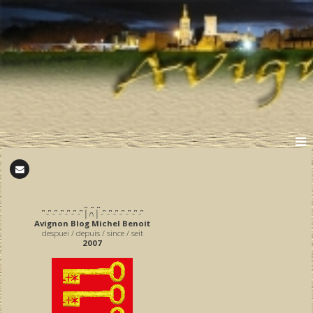
̪ ̪ ̪
͆ ̵ ͆ ̵ ͆ ̵ ͆ ̵ ͆ ̵ ͆ ̵ ͆ │∩│ ̵ ͆ ̵ ͆ ̵ ͆ ̵ ͆ ̵ ͆ ̵ ͆ ̵ ͆
Avignon Blog Michel Benoit
despuei / depuis / since / seit
2007