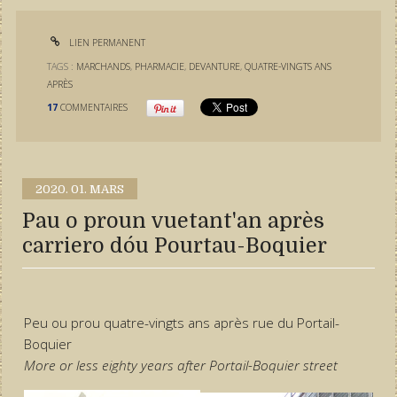
LIEN PERMANENT
TAGS :
MARCHANDS
,
PHARMACIE
,
DEVANTURE
,
QUATRE-VINGTS ANS
APRÈS
17
COMMENTAIRES
2020.
01. MARS
Pau o proun vuetant'an après
carriero dóu Pourtau-Boquier
Peu ou prou quatre-vingts ans après rue du Portail-
Boquier
More or less eighty years after Portail-Boquier street