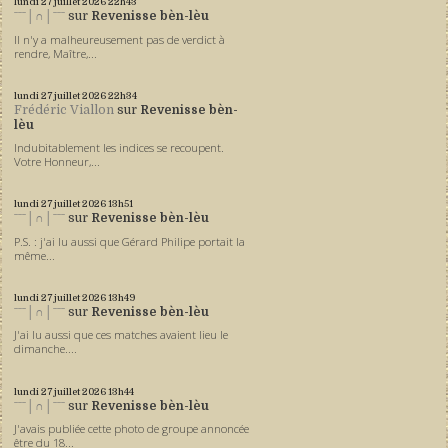
lundi 27
juillet 2026
22h43
ˉˉˉ│∩│ˉˉˉ
sur
Revenisse bèn-lèu
Il n'y a malheureusement pas de verdict à
rendre, Maître,...
lundi 27
juillet 2026
22h34
Frédéric Viallon
sur
Revenisse bèn-
lèu
Indubitablement les indices se recoupent.
Votre Honneur,...
lundi 27
juillet 2026
13h51
ˉˉˉ│∩│ˉˉˉ
sur
Revenisse bèn-lèu
P.S. : j'ai lu aussi que Gérard Philipe portait la
même...
lundi 27
juillet 2026
13h49
ˉˉˉ│∩│ˉˉˉ
sur
Revenisse bèn-lèu
J'ai lu aussi que ces matches avaient lieu le
dimanche....
lundi 27
juillet 2026
13h44
ˉˉˉ│∩│ˉˉˉ
sur
Revenisse bèn-lèu
J'avais publiée cette photo de groupe annoncée
être du 18...