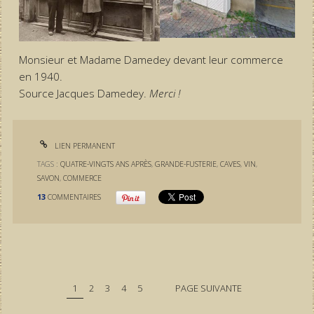
Monsieur et Madame Damedey devant leur commerce
en 1940.
Source Jacques Damedey.
Merci !
LIEN PERMANENT
TAGS :
QUATRE-VINGTS ANS APRÈS
,
GRANDE-FUSTERIE
,
CAVES
,
VIN
,
SAVON
,
COMMERCE
13
COMMENTAIRES
1
2
3
4
5
PAGE SUIVANTE