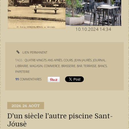
10.10.2024 14:34
LIEN PERMANENT
TAGS :
QUATRE-VINGTS ANS APRÈS
,
COURS
,
JEAN-JAURÈS
,
JOURNAL
,
LIBRAIRIE
,
MAGASIN
,
COMMERCE
,
BRASSERIE
,
BAR
,
TERRASSE
,
BANCS
,
PAPETERIE
11
COMMENTAIRES
2024.
24. AOÛT
D'un siècle l'autre piscine Sant-
Jóusè