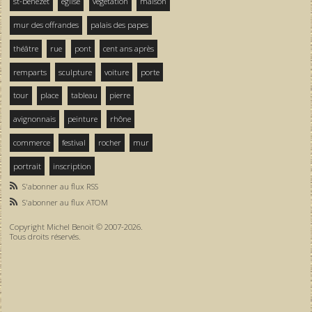
st-bénezet
église
végétation
maison
mur des offrandes
palais des papes
théâtre
rue
pont
cent ans après
remparts
sculpture
voiture
porte
tour
place
tableau
pierre
avignonnais
peinture
rhône
commerce
festival
rocher
mur
portrait
inscription
S'abonner au flux RSS
S'abonner au flux ATOM
Copyright Michel Benoit © 2007-2026.
Tous droits réservés.