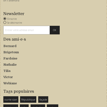
on t'attendra
Newsletter
S'inscrire
Se désinscrire
Des ami-e-s
Bernard
Brigetoun
Fardoise
Nathalie
Tilia
Victor
Webiane
Tags populaires
ounte sian
République
façade