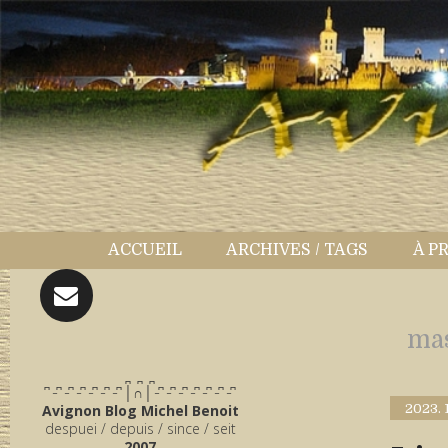
ACCUEIL
ARCHIVES / TAGS
À P
ma
̪ ̪ ̪
͆ ̵ ͆ ̵ ͆ ̵ ͆ ̵ ͆ ̵ ͆ ̵ ͆ │∩│ ̵ ͆ ̵ ͆ ̵ ͆ ̵ ͆ ̵ ͆ ̵ ͆ ̵ ͆
Avignon Blog Michel Benoit
2023.
despuei / depuis / since / seit
2007