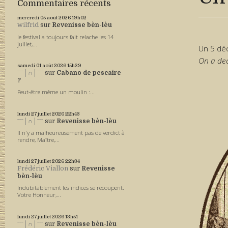
Commentaires récents
mercredi 05
août 2026
19h02
wilfrid
sur
Revenisse bèn-lèu
le festival a toujours fait relache les 14
juillet,...
Un 5 dé
On a de
samedi 01
août 2026
15h29
ˉˉˉ│∩│ˉˉˉ
sur
Cabano de pescaire
?
Peut-être même un moulin :...
lundi 27
juillet 2026
22h43
ˉˉˉ│∩│ˉˉˉ
sur
Revenisse bèn-lèu
Il n'y a malheureusement pas de verdict à
rendre, Maître,...
lundi 27
juillet 2026
22h34
Frédéric Viallon
sur
Revenisse
bèn-lèu
Indubitablement les indices se recoupent.
Votre Honneur,...
lundi 27
juillet 2026
13h51
ˉˉˉ│∩│ˉˉˉ
sur
Revenisse bèn-lèu