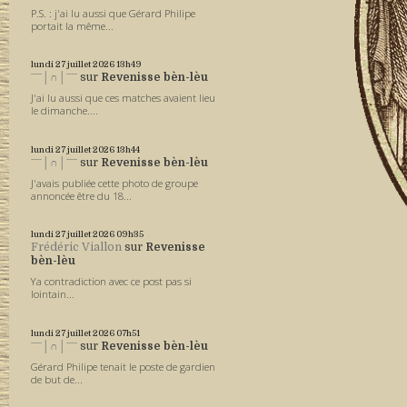
P.S. : j'ai lu aussi que Gérard Philipe
portait la même...
lundi 27
juillet 2026
13h49
ˉˉˉ│∩│ˉˉˉ
sur
Revenisse bèn-lèu
J'ai lu aussi que ces matches avaient lieu
le dimanche....
lundi 27
juillet 2026
13h44
ˉˉˉ│∩│ˉˉˉ
sur
Revenisse bèn-lèu
J'avais publiée cette photo de groupe
annoncée être du 18...
lundi 27
juillet 2026
09h35
Frédéric Viallon
sur
Revenisse
bèn-lèu
Ya contradiction avec ce post pas si
lointain...
lundi 27
juillet 2026
07h51
ˉˉˉ│∩│ˉˉˉ
sur
Revenisse bèn-lèu
Gérard Philipe tenait le poste de gardien
de but de...