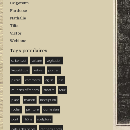
Brigetoun
Fardoise
Nathalie
Tilia
Victor
Webiane
Tags populaires
st-bénezet
voiture
végétation
République
festival
portrait
pierre
commerce
église
rue
mur des offrandes
théâtre
tour
place
maison
inscription
rocher
peinture
ounte sian
pont
rhône
sculpture
palais des papes
cent ans après