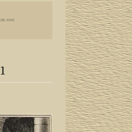
URE
,
XVIIIE
1