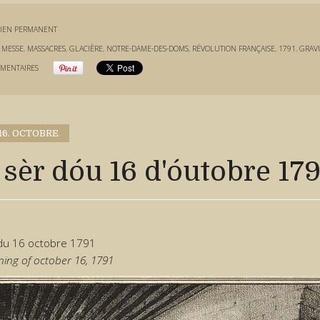
IEN PERMANENT
:
MESSE
,
MASSACRES
,
GLACIÈRE
,
NOTRE-DAME-DES-DOMS
,
RÉVOLUTION FRANÇAISE
,
1791
,
GRAV
MENTAIRES
16. OCTOBRE
sèr dóu 16 d'óutobre 179
 du 16 octobre 1791
ing of october 16, 1791