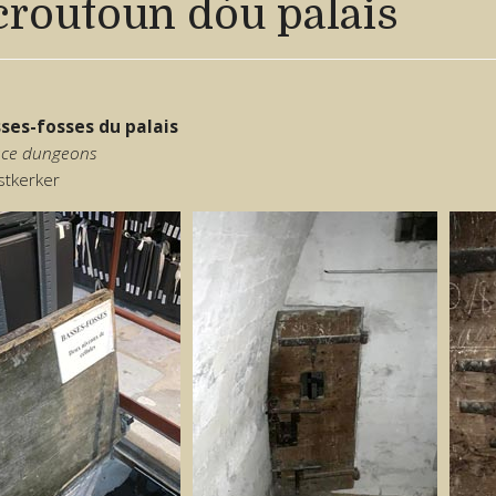
croutoun dóu palais
ses-fosses du palais
ace dungeons
stkerker