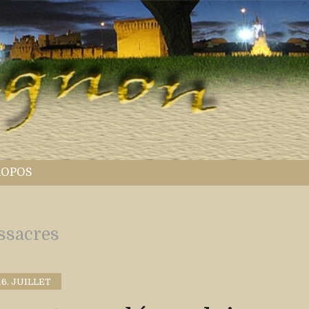
ROPOS
ssacres
16. JUILLET