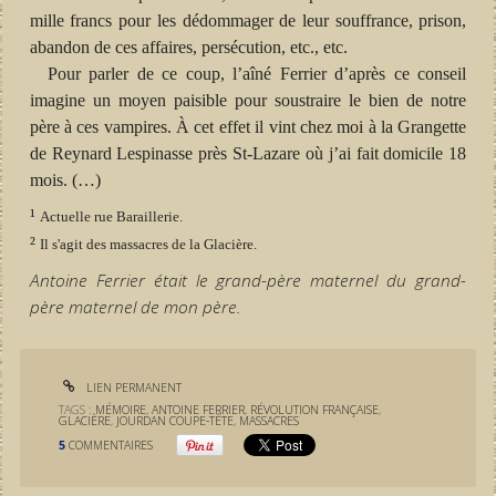
mille francs pour les dédommager de leur souffrance, prison,
abandon de ces affaires, persécution, etc., etc.
Pour parler de ce coup, l’aîné Ferrier d’après ce conseil
imagine un moyen paisible pour soustraire le bien de notre
père à ces vampires. À cet effet il vint chez moi à la Grangette
de Reynard Lespinasse près St-Lazare où j’ai fait domicile 18
mois. (…)
¹
Actuelle rue Baraillerie.
²
Il s'agit des massacres de la Glacière.
Antoine Ferrier était le grand-père maternel du grand-
père maternel de mon père.
LIEN PERMANENT
TAGS :
MÉMOIRE
,
ANTOINE FERRIER
,
RÉVOLUTION FRANÇAISE
,
GLACIÈRE
,
JOURDAN COUPE-TÊTE
,
MASSACRES
5
COMMENTAIRES