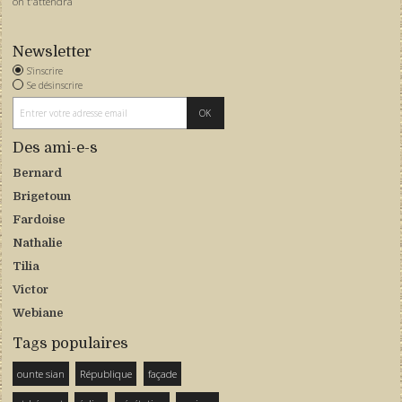
on t'attendra
Newsletter
S'inscrire
Se désinscrire
Des ami-e-s
Bernard
Brigetoun
Fardoise
Nathalie
Tilia
Victor
Webiane
Tags populaires
ounte sian
République
façade