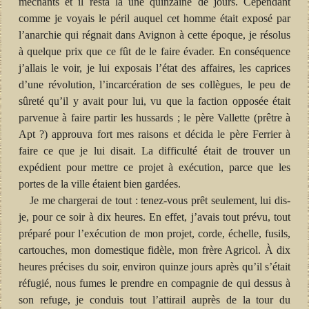
méchants et il resta là une quinzaine de jours. Cependant
comme je voyais le péril auquel cet homme était exposé par
l’anarchie qui régnait dans Avignon à cette époque, je résolus
à quelque prix que ce fût de le faire évader. En conséquence
j’allais le voir, je lui exposais l’état des affaires, les caprices
d’une révolution, l’incarcération de ses collègues, le peu de
sûreté qu’il y avait pour lui, vu que la faction opposée était
parvenue à faire partir les hussards ; le père Vallette (prêtre à
Apt ?) approuva fort mes raisons et décida le père Ferrier à
faire ce que je lui disait. La difficulté était de trouver un
expédient pour mettre ce projet à exécution, parce que les
portes de la ville étaient bien gardées.
Je me chargerai de tout : tenez-vous prêt seulement, lui dis-
je, pour ce soir à dix heures. En effet, j’avais tout prévu, tout
préparé pour l’exécution de mon projet, corde, échelle, fusils,
cartouches, mon domestique fidèle, mon frère Agricol. À dix
heures précises du soir, environ quinze jours après qu’il s’était
réfugié, nous fumes le prendre en compagnie de qui dessus à
son refuge, je conduis tout l’attirail auprès de la tour du