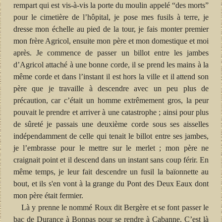
rempart qui est vis-à-vis la porte du moulin appelé “des morts”
pour le cimetière de l’hôpital, je pose mes fusils à terre, je
dresse mon échelle au pied de la tour, je fais monter premier
mon frère Agricol, ensuite mon père et mon domestique et moi
après. Je commence de passer un billot entre les jambes
d’Agricol attaché à une bonne corde, il se prend les mains à la
même corde et dans l’instant il est hors la ville et il attend son
père que je travaille à descendre avec un peu plus de
précaution, car c’était un homme extrêmement gros, la peur
pouvait le prendre et arriver à une catastrophe ; ainsi pour plus
de sûreté je passais une deuxième corde sous ses aisselles
indépendamment de celle qui tenait le billot entre ses jambes,
je l’embrasse pour le mettre sur le merlet ; mon père ne
craignait point et il descend dans un instant sans coup férir. En
même temps, je leur fait descendre un fusil la baïonnette au
bout, et ils s'en vont à la grange du Pont des Deux Eaux dont
mon père était fermier.
Là y prenne le nommé Roux dit Bergère et se font passer le
bac de Durance à Bonpas pour se rendre à Cabanne. C’est là