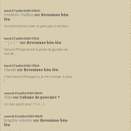
lundi 27
juillet 2026
09h35
Frédéric Viallon
sur
Revenisse bèn-
lèu
Ya contradiction avec ce post pas si lointain...
lundi 27
juillet 2026
07h51
ˉˉˉ│∩│ˉˉˉ
sur
Revenisse bèn-lèu
Gérard Philipe tenait le poste de gardien de
but de...
lundi 27
juillet 2026
07h14
Claude
sur
Revenisse bèn-lèu
C'est Gérard Philippe ou je me trompe. A plus
!
samedi 25
juillet 2026
13h05
Tilia
sur
Cabano de pescaire ?
Un bon point pour l''I.A. ;-)
samedi 25
juillet 2026
06h13
brigitte celerier
sur
Revenisse bèn-
lèu