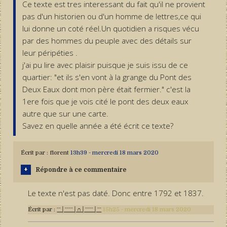
Ce texte est tres interessant du fait qu'il ne provient
pas d'un historien ou d'un homme de lettres,ce qui
lui donne un coté réel.Un quotidien a risques vécu
par des hommes du peuple avec des détails sur
leur péripéties .
j'ai pu lire avec plaisir puisque je suis issu de ce
quartier: "et ils s'en vont à la grange du Pont des
Deux Eaux dont mon père était fermier." c'est la
1ere fois que je vois cité le pont des deux eaux
autre que sur une carte.
Savez en quelle année a été écrit ce texte?
Écrit par :
florent
13h39
-
mercredi 18
mars 2020
Répondre à ce commentaire
Le texte n'est pas daté. Donc entre 1792 et 1837.
Écrit par :
ˉˉ│ˉˉˉˉ│∩│ˉˉˉˉ│ˉˉ
15h25
-
mercredi 18
mars 2020