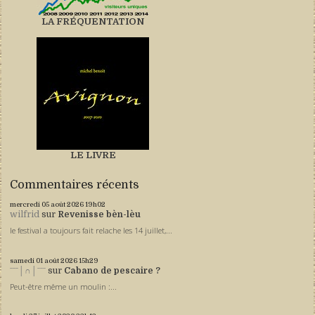
LA FRÉQUENTATION
LE LIVRE
Commentaires récents
mercredi 05
août 2026
19h02
wilfrid
sur
Revenisse bèn-lèu
le festival a toujours fait relache les 14 juillet,...
samedi 01
août 2026
15h29
ˉˉˉ│∩│ˉˉˉ
sur
Cabano de pescaire ?
Peut-être même un moulin :...