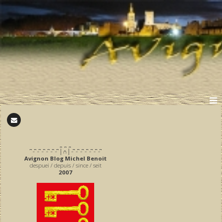
̪ ̪ ̪
͆ ̵ ͆ ̵ ͆ ̵ ͆ ̵ ͆ ̵ ͆ ̵ ͆ │∩│ ̵ ͆ ̵ ͆ ̵ ͆ ̵ ͆ ̵ ͆ ̵ ͆ ̵ ͆
Avignon Blog Michel Benoit
despuei / depuis / since / seit
2007