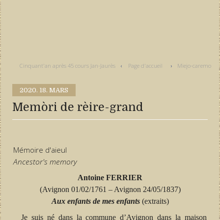
Cinquant'an après 45 cours Jan-Jaurès
Page d'accueil
Miejo-caremo
2020.
18. MARS
Memòri de rèire-grand
Mémoire d'aieul
Ancestor's memory
Antoine FERRIER
(Avignon 01/02/1761 – Avignon 24/05/1837)
Aux enfants de mes enfants
(extraits)
Je suis né dans la commune d’Avignon dans la maison