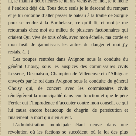
lit, le matin à deux heures je lui dis viens avec moi, je le mène
à l’endroit déjà dit. Tous deux seuls je le descend du rempart
et je lui ordonne d’aller passer le bateau à la traille de Sorgue
pour se rendre à la Barthelasse, ce qu’il fit, et moi je me
retournais chez moi au milieu de plusieurs factionnaires qui
criaient Qui vive de tous côtés, avec mon échelle, ma corde et
mon fusil. Je garantissais les autres du danger et moi j’y
restais. (...)
Les troupes rentrées dans Avignon sous la conduite du
général Choisy, sous les auspices des commissaires civils
Lessene, Desmaison, Champion de Villeneuve et d’Albignac
envoyés par le roi dans Avignon sous la conduite du général
Choisy qui, de concert avec les commissaires civils
réintégrèrent la municipalité dans leur fonction et que le père
Ferrier eut l’imprudence d’accepter contre mon conseil, ce qui
lui causa encore beaucoup de chagrin, de persécution et
finalement la mort qui s’en suivit.
L’administration municipale étant neuve dans une
révolution où les factions se succèdent, où la loi des plus