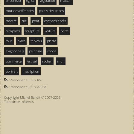
st-bénezet
église
végétation
maison
mur des offrandes
palais des papes
théâtre
rue
pont
cent ans après
remparts
sculpture
voiture
porte
tour
place
tableau
pierre
avignonnais
peinture
rhône
commerce
festival
rocher
mur
portrait
inscription
S'abonner au flux RSS
S'abonner au flux ATOM
Copyright Michel Benoit © 2007-2026.
Tous droits réservés.