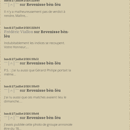
lundi 27
juillet 2026
22h43
ˉˉˉ│∩│ˉˉˉ
sur
Revenisse bèn-lèu
Il n'y a malheureusement pas de verdict à
rendre, Maître,...
lundi 27
juillet 2026
22h34
Frédéric Viallon
sur
Revenisse bèn-
lèu
Indubitablement les indices se recoupent.
Votre Honneur,...
lundi 27
juillet 2026
13h51
ˉˉˉ│∩│ˉˉˉ
sur
Revenisse bèn-lèu
P.S. : j'ai lu aussi que Gérard Philipe portait la
même...
lundi 27
juillet 2026
13h49
ˉˉˉ│∩│ˉˉˉ
sur
Revenisse bèn-lèu
J'ai lu aussi que ces matches avaient lieu le
dimanche....
lundi 27
juillet 2026
13h44
ˉˉˉ│∩│ˉˉˉ
sur
Revenisse bèn-lèu
J'avais publiée cette photo de groupe annoncée
être du 18...