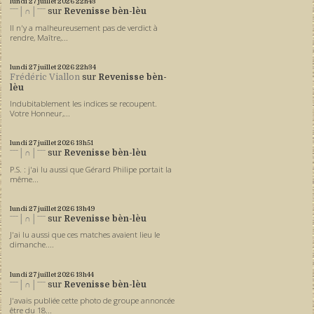
lundi 27
juillet 2026
22h43
ˉˉˉ│∩│ˉˉˉ
sur
Revenisse bèn-lèu
Il n'y a malheureusement pas de verdict à
rendre, Maître,...
lundi 27
juillet 2026
22h34
Frédéric Viallon
sur
Revenisse bèn-
lèu
Indubitablement les indices se recoupent.
Votre Honneur,...
lundi 27
juillet 2026
13h51
ˉˉˉ│∩│ˉˉˉ
sur
Revenisse bèn-lèu
P.S. : j'ai lu aussi que Gérard Philipe portait la
même...
lundi 27
juillet 2026
13h49
ˉˉˉ│∩│ˉˉˉ
sur
Revenisse bèn-lèu
J'ai lu aussi que ces matches avaient lieu le
dimanche....
lundi 27
juillet 2026
13h44
ˉˉˉ│∩│ˉˉˉ
sur
Revenisse bèn-lèu
J'avais publiée cette photo de groupe annoncée
être du 18...