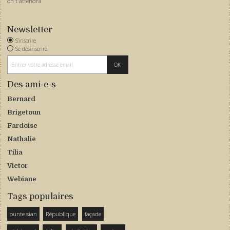
on t'attendra
Newsletter
S'inscrire
Se désinscrire
Des ami-e-s
Bernard
Brigetoun
Fardoise
Nathalie
Tilia
Victor
Webiane
Tags populaires
ounte sian
République
façade