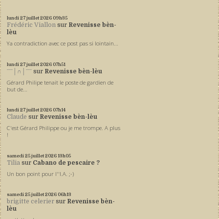
lundi 27
juillet 2026
09h35
Frédéric Viallon
sur
Revenisse bèn-
lèu
Ya contradiction avec ce post pas si lointain...
lundi 27
juillet 2026
07h51
ˉˉˉ│∩│ˉˉˉ
sur
Revenisse bèn-lèu
Gérard Philipe tenait le poste de gardien de
but de...
lundi 27
juillet 2026
07h14
Claude
sur
Revenisse bèn-lèu
C'est Gérard Philippe ou je me trompe. A plus
!
samedi 25
juillet 2026
13h05
Tilia
sur
Cabano de pescaire ?
Un bon point pour l''I.A. ;-)
samedi 25
juillet 2026
06h13
brigitte celerier
sur
Revenisse bèn-
lèu