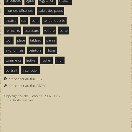
st-bénezet
église
végétation
maison
mur des offrandes
palais des papes
théâtre
rue
pont
cent ans après
remparts
sculpture
voiture
porte
tour
place
tableau
pierre
avignonnais
peinture
rhône
commerce
festival
rocher
mur
portrait
inscription
S'abonner au flux RSS
S'abonner au flux ATOM
Copyright Michel Benoit © 2007-2026.
Tous droits réservés.