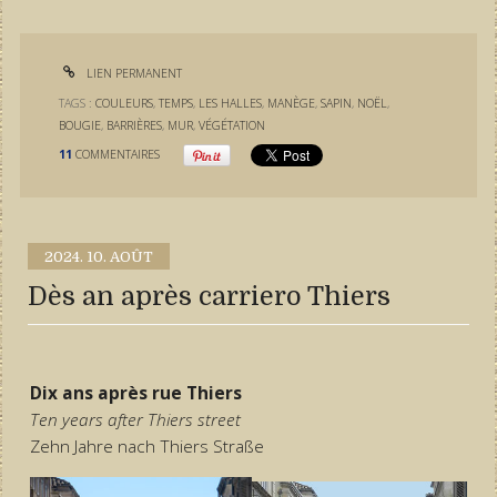
LIEN PERMANENT
TAGS :
COULEURS
,
TEMPS
,
LES HALLES
,
MANÈGE
,
SAPIN
,
NOËL
,
BOUGIE
,
BARRIÈRES
,
MUR
,
VÉGÉTATION
11
COMMENTAIRES
2024.
10. AOÛT
Dès an après carriero Thiers
Dix ans après rue Thiers
Ten years after Thiers street
Zehn Jahre nach Thiers Straße