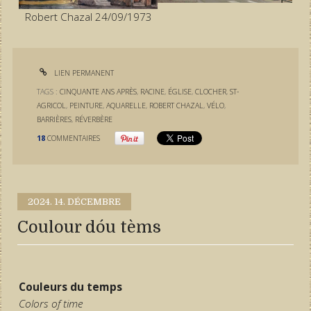
Robert Chazal 24/09/1973
LIEN PERMANENT
TAGS :
CINQUANTE ANS APRÈS
,
RACINE
,
ÉGLISE
,
CLOCHER
,
ST-
AGRICOL
,
PEINTURE
,
AQUARELLE
,
ROBERT CHAZAL
,
VÉLO
,
BARRIÈRES
,
RÉVERBÈRE
18
COMMENTAIRES
2024.
14. DÉCEMBRE
Coulour dóu tèms
Couleurs du temps
Colors of time