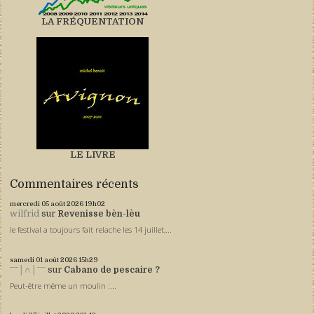
LA FRÉQUENTATION
LE LIVRE
Commentaires récents
mercredi 05
août 2026
19h02
wilfrid
sur
Revenisse bèn-lèu
le festival a toujours fait relache les 14 juillet,...
samedi 01
août 2026
15h29
ˉˉˉ│∩│ˉˉˉ
sur
Cabano de pescaire ?
Peut-être même un moulin :...