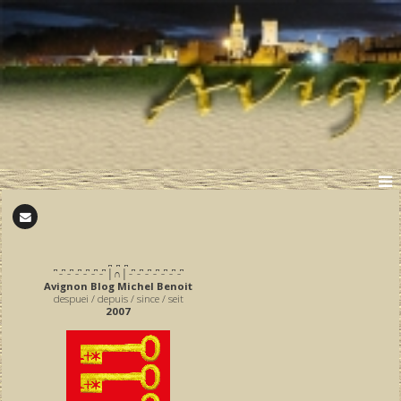
̪ ̪ ̪
͆ ̵ ͆ ̵ ͆ ̵ ͆ ̵ ͆ ̵ ͆ ̵ ͆ │∩│ ̵ ͆ ̵ ͆ ̵ ͆ ̵ ͆ ̵ ͆ ̵ ͆ ̵ ͆
Avignon Blog Michel Benoit
despuei / depuis / since / seit
2007