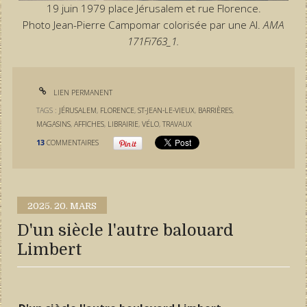
19 juin 1979 place Jérusalem et rue Florence.
Photo Jean-Pierre Campomar colorisée par une AI.
AMA
171Fi763_1.
LIEN PERMANENT
TAGS :
JÉRUSALEM
,
FLORENCE
,
ST-JEAN-LE-VIEUX
,
BARRIÈRES
,
MAGASINS
,
AFFICHES
,
LIBRAIRIE
,
VÉLO
,
TRAVAUX
13
COMMENTAIRES
2025.
20. MARS
D'un siècle l'autre balouard
Limbert