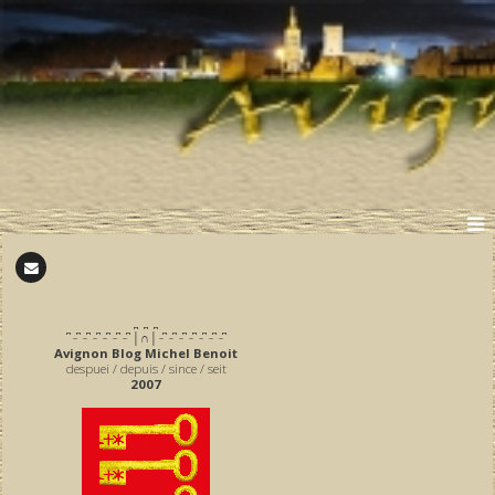
̪ ̪ ̪
͆ ̵ ͆ ̵ ͆ ̵ ͆ ̵ ͆ ̵ ͆ ̵ ͆ │∩│ ̵ ͆ ̵ ͆ ̵ ͆ ̵ ͆ ̵ ͆ ̵ ͆ ̵ ͆
Avignon Blog Michel Benoit
despuei / depuis / since / seit
2007