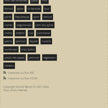
mur des offrandes
place
mur
festival
église
st-bénezet
tour
porte
République
pont
voiture
rocher
avignonnais
cent ans après
rhône
théâtre
rue
commerce
pierre
portrait
façade
maison
ounte sian
inscription
palais des papes
peinture
végétation
tableau
S'abonner au flux RSS
S'abonner au flux ATOM
Copyright Michel Benoit © 2007-2026.
Tous droits réservés.