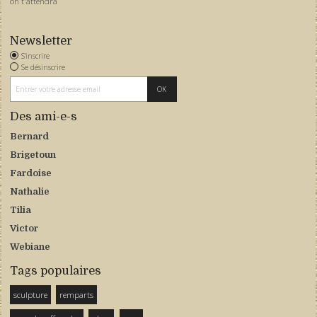
on t'attendra
Newsletter
S'inscrire
Se désinscrire
Des ami-e-s
Bernard
Brigetoun
Fardoise
Nathalie
Tilia
Victor
Webiane
Tags populaires
sculpture
remparts