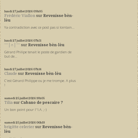
lundi 27
juillet 2026
09h35
Frédéric Viallon
sur
Revenisse bèn-
lèu
Ya contradiction avec ce post pas si lointain...
lundi 27
juillet 2026
07h51
ˉˉˉ│∩│ˉˉˉ
sur
Revenisse bèn-lèu
Gérard Philipe tenait le poste de gardien de
but de...
lundi 27
juillet 2026
07h14
Claude
sur
Revenisse bèn-lèu
C'est Gérard Philippe ou je me trompe. A plus
!
samedi 25
juillet 2026
13h05
Tilia
sur
Cabano de pescaire ?
Un bon point pour l''I.A. ;-)
samedi 25
juillet 2026
06h13
brigitte celerier
sur
Revenisse bèn-
lèu