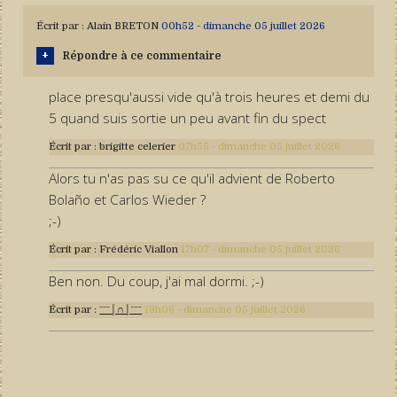
Écrit par :
Alain BRETON
00h52
-
dimanche 05
juillet 2026
Répondre à ce commentaire
place presqu'aussi vide qu'à trois heures et demi du
5 quand suis sortie un peu avant fin du spect
Écrit par :
brigitte celerier
07h55
-
dimanche 05
juillet 2026
Alors tu n'as pas su ce qu'il advient de Roberto
Bolaño et Carlos Wieder ?
;-)
Écrit par :
Frédéric Viallon
17h07
-
dimanche 05
juillet 2026
Ben non. Du coup, j'ai mal dormi. ;-)
Écrit par :
ˉˉˉ│∩│ˉˉˉ
19h06
-
dimanche 05
juillet 2026