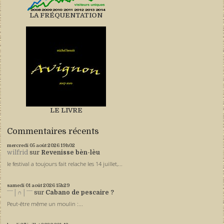
LA FRÉQUENTATION
LE LIVRE
Commentaires récents
mercredi 05
août 2026
19h02
wilfrid
sur
Revenisse bèn-lèu
le festival a toujours fait relache les 14 juillet,...
samedi 01
août 2026
15h29
ˉˉˉ│∩│ˉˉˉ
sur
Cabano de pescaire ?
Peut-être même un moulin :...