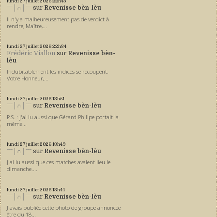
lundi 27
juillet 2026
22h43
ˉˉˉ│∩│ˉˉˉ
sur
Revenisse bèn-lèu
Il n'y a malheureusement pas de verdict à
rendre, Maître,...
lundi 27
juillet 2026
22h34
Frédéric Viallon
sur
Revenisse bèn-
lèu
Indubitablement les indices se recoupent.
Votre Honneur,...
lundi 27
juillet 2026
13h51
ˉˉˉ│∩│ˉˉˉ
sur
Revenisse bèn-lèu
P.S. : j'ai lu aussi que Gérard Philipe portait la
même...
lundi 27
juillet 2026
13h49
ˉˉˉ│∩│ˉˉˉ
sur
Revenisse bèn-lèu
J'ai lu aussi que ces matches avaient lieu le
dimanche....
lundi 27
juillet 2026
13h44
ˉˉˉ│∩│ˉˉˉ
sur
Revenisse bèn-lèu
J'avais publiée cette photo de groupe annoncée
être du 18...