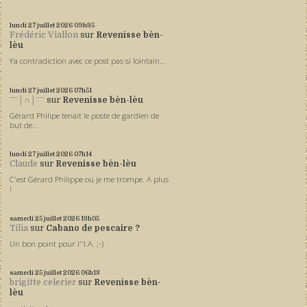
lundi 27
juillet 2026
09h35
Frédéric Viallon
sur
Revenisse bèn-
lèu
Ya contradiction avec ce post pas si lointain...
lundi 27
juillet 2026
07h51
ˉˉˉ│∩│ˉˉˉ
sur
Revenisse bèn-lèu
Gérard Philipe tenait le poste de gardien de
but de...
lundi 27
juillet 2026
07h14
Claude
sur
Revenisse bèn-lèu
C'est Gérard Philippe ou je me trompe. A plus
!
samedi 25
juillet 2026
13h05
Tilia
sur
Cabano de pescaire ?
Un bon point pour l''I.A. ;-)
samedi 25
juillet 2026
06h13
brigitte celerier
sur
Revenisse bèn-
lèu