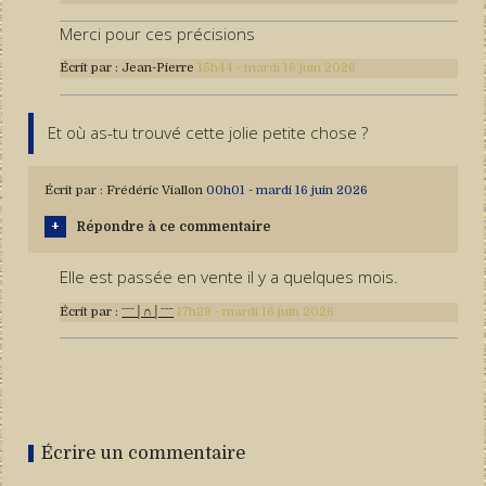
Merci pour ces précisions
Écrit par :
Jean-Pierre
15h44
-
mardi 16
juin 2026
Et où as-tu trouvé cette jolie petite chose ?
Écrit par :
Frédéric Viallon
00h01
-
mardi 16
juin 2026
Répondre à ce commentaire
Elle est passée en vente il y a quelques mois.
Écrit par :
ˉˉˉ│∩│ˉˉˉ
17h29
-
mardi 16
juin 2026
Écrire un commentaire