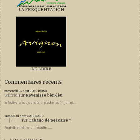
LA FRÉQUENTATION
LE LIVRE
Commentaires récents
mercredi 05
août 2026
19h02
wilfrid
sur
Revenisse bèn-lèu
le festival a toujours fait relache les 14 juillet,...
samedi 01
août 2026
15h29
ˉˉˉ│∩│ˉˉˉ
sur
Cabano de pescaire ?
Peut-être même un moulin :...