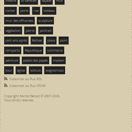
théâtre
st-bénezet
façade
mur
rocher
porte
rue
tableau
mur des offrandes
sculpture
végétation
pierre
portrait
cent ans après
festival
place
pont
remparts
République
commerce
peinture
palais des papes
maison
tour
église
voiture
avignonnais
S'abonner au flux RSS
S'abonner au flux ATOM
Copyright Michel Benoit © 2007-2026.
Tous droits réservés.