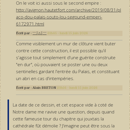
On le voit ici aussi sous le second empire :
http://avignon.hautetfort.com/archive/2019/08/31/pl
aco-dou-palais-souto-lou-segound-emperi-
6172971.html
Écrit par :
ˉˉˉ│∩│ˉˉˉ
21h45
-
lundi 15
juin 2026
Comme visiblement un mur de clôture vient buter
contre cette construction, il est possible qu'il
s'agisse tout simplement d'une guérite construite
"en dur", où pouvaient se poster une ou deux
sentinelles gardant l'entrée du Palais, et constituant
un abri en cas d'intempéries.
Écrit par :
Alain BRETON
23h16
-
lundi 15
juin 2026
La date de ce dessin, et cet espace vide à coté de
Notre dame me ravive une question, depuis quand
cette fameuse tour du chapitre qui jouxtais la
cathédrale fût démolie ? J'imagine peut être sous la