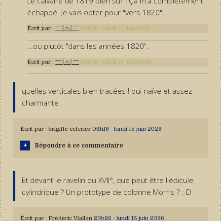
Le calvaire de 1819 bien sûr ! Ça m'a complètement
échappé. Je vais opter pour "vers 1820"...
Écrit par :
ˉˉˉ│∩│ˉˉˉ
08h36
-
lundi 15
juin 2026
...ou plutôt "dans les années 1820".
Écrit par :
ˉˉˉ│∩│ˉˉˉ
08h39
-
lundi 15
juin 2026
quelles verticales bien tracées ! oui naïve et assez
charmante
Écrit par :
brigitte celerier
06h19
-
lundi 15
juin 2026
Répondre à ce commentaire
Et devant le ravelin du XVII°, que peut être l'édicule
cylindrique ? Un prototype de colonne Morris ? :-D
Écrit par :
Frédéric Viallon
20h26
-
lundi 15
juin 2026