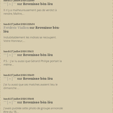
lundi 27
juillet 2026
22h43
ˉˉˉ│∩│ˉˉˉ
sur
Revenisse bèn-lèu
Il n'y a malheureusement pas de verdict à
rendre, Maître,...
lundi 27
juillet 2026
22h34
Frédéric Viallon
sur
Revenisse bèn-
lèu
Indubitablement les indices se recoupent.
Votre Honneur,...
lundi 27
juillet 2026
13h51
ˉˉˉ│∩│ˉˉˉ
sur
Revenisse bèn-lèu
P.S. : j'ai lu aussi que Gérard Philipe portait la
même...
lundi 27
juillet 2026
13h49
ˉˉˉ│∩│ˉˉˉ
sur
Revenisse bèn-lèu
J'ai lu aussi que ces matches avaient lieu le
dimanche....
lundi 27
juillet 2026
13h44
ˉˉˉ│∩│ˉˉˉ
sur
Revenisse bèn-lèu
J'avais publiée cette photo de groupe annoncée
être du 18...