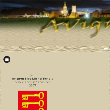
̪ ̪ ̪
͆ ̵ ͆ ̵ ͆ ̵ ͆ ̵ ͆ ̵ ͆ ̵ ͆ │∩│ ̵ ͆ ̵ ͆ ̵ ͆ ̵ ͆ ̵ ͆ ̵ ͆ ̵ ͆
Avignon Blog Michel Benoit
despuei / depuis / since / seit
2007