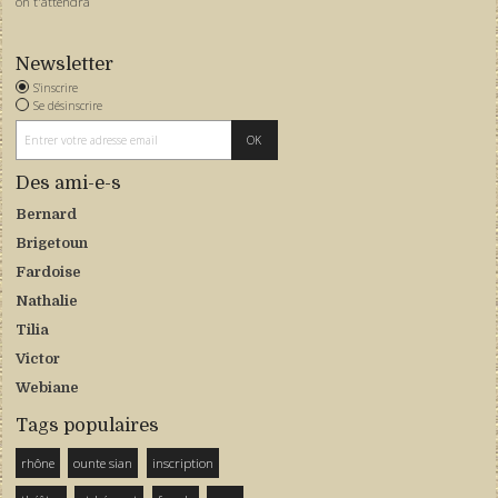
on t'attendra
Newsletter
S'inscrire
Se désinscrire
Des ami-e-s
Bernard
Brigetoun
Fardoise
Nathalie
Tilia
Victor
Webiane
Tags populaires
rhône
ounte sian
inscription