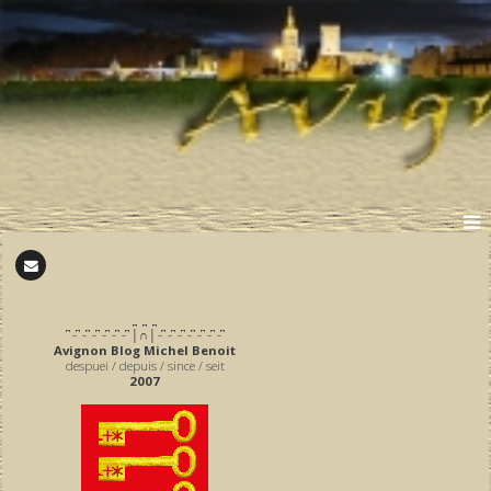
̪ ̪ ̪
͆ ̵ ͆ ̵ ͆ ̵ ͆ ̵ ͆ ̵ ͆ ̵ ͆ │∩│ ̵ ͆ ̵ ͆ ̵ ͆ ̵ ͆ ̵ ͆ ̵ ͆ ̵ ͆
Avignon Blog Michel Benoit
despuei / depuis / since / seit
2007