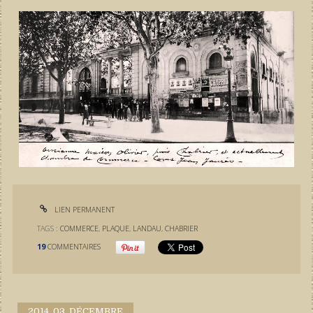
LIEN PERMANENT
TAGS :
COMMERCE
,
PLAQUE
,
LANDAU
,
CHABRIER
19
COMMENTAIRES
2014.
03. DÉCEMBRE