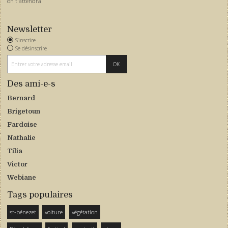
on t'attendra
Newsletter
S'inscrire
Se désinscrire
Des ami-e-s
Bernard
Brigetoun
Fardoise
Nathalie
Tilia
Victor
Webiane
Tags populaires
st-bénezet
voiture
végétation