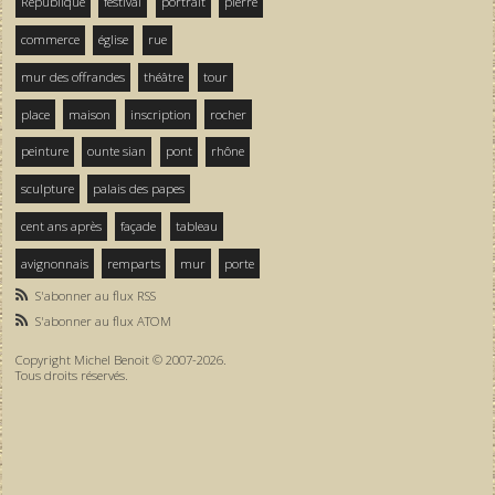
République
festival
portrait
pierre
commerce
église
rue
mur des offrandes
théâtre
tour
place
maison
inscription
rocher
peinture
ounte sian
pont
rhône
sculpture
palais des papes
cent ans après
façade
tableau
avignonnais
remparts
mur
porte
S'abonner au flux RSS
S'abonner au flux ATOM
Copyright Michel Benoit © 2007-2026.
Tous droits réservés.