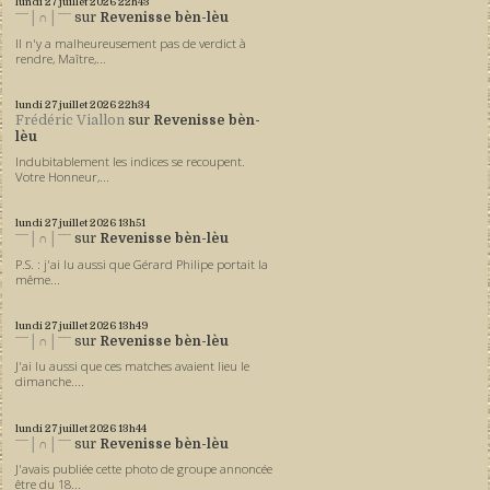
lundi 27
juillet 2026
22h43
ˉˉˉ│∩│ˉˉˉ
sur
Revenisse bèn-lèu
Il n'y a malheureusement pas de verdict à
rendre, Maître,...
lundi 27
juillet 2026
22h34
Frédéric Viallon
sur
Revenisse bèn-
lèu
Indubitablement les indices se recoupent.
Votre Honneur,...
lundi 27
juillet 2026
13h51
ˉˉˉ│∩│ˉˉˉ
sur
Revenisse bèn-lèu
P.S. : j'ai lu aussi que Gérard Philipe portait la
même...
lundi 27
juillet 2026
13h49
ˉˉˉ│∩│ˉˉˉ
sur
Revenisse bèn-lèu
J'ai lu aussi que ces matches avaient lieu le
dimanche....
lundi 27
juillet 2026
13h44
ˉˉˉ│∩│ˉˉˉ
sur
Revenisse bèn-lèu
J'avais publiée cette photo de groupe annoncée
être du 18...