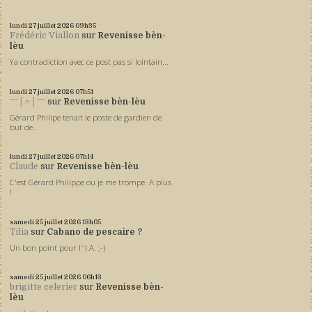
lundi 27
juillet 2026
09h35
Frédéric Viallon
sur
Revenisse bèn-
lèu
Ya contradiction avec ce post pas si lointain...
lundi 27
juillet 2026
07h51
ˉˉˉ│∩│ˉˉˉ
sur
Revenisse bèn-lèu
Gérard Philipe tenait le poste de gardien de
but de...
lundi 27
juillet 2026
07h14
Claude
sur
Revenisse bèn-lèu
C'est Gérard Philippe ou je me trompe. A plus
!
samedi 25
juillet 2026
13h05
Tilia
sur
Cabano de pescaire ?
Un bon point pour l''I.A. ;-)
samedi 25
juillet 2026
06h13
brigitte celerier
sur
Revenisse bèn-
lèu