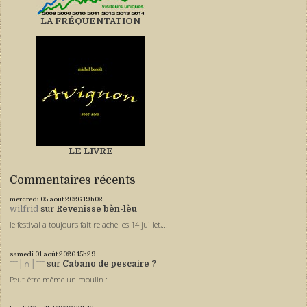
LA FRÉQUENTATION
LE LIVRE
Commentaires récents
mercredi 05
août 2026
19h02
wilfrid
sur
Revenisse bèn-lèu
le festival a toujours fait relache les 14 juillet,...
samedi 01
août 2026
15h29
ˉˉˉ│∩│ˉˉˉ
sur
Cabano de pescaire ?
Peut-être même un moulin :...