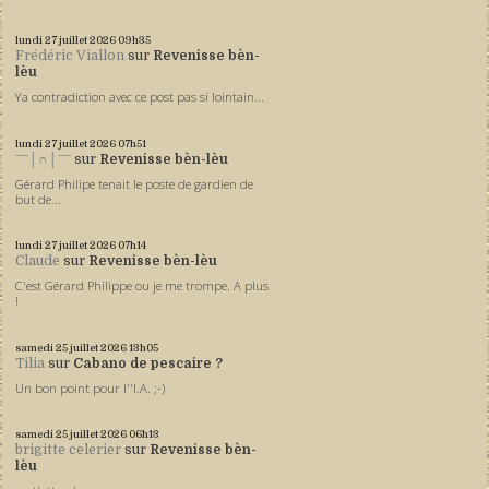
lundi 27
juillet 2026
09h35
Frédéric Viallon
sur
Revenisse bèn-
lèu
Ya contradiction avec ce post pas si lointain...
lundi 27
juillet 2026
07h51
ˉˉˉ│∩│ˉˉˉ
sur
Revenisse bèn-lèu
Gérard Philipe tenait le poste de gardien de
but de...
lundi 27
juillet 2026
07h14
Claude
sur
Revenisse bèn-lèu
C'est Gérard Philippe ou je me trompe. A plus
!
samedi 25
juillet 2026
13h05
Tilia
sur
Cabano de pescaire ?
Un bon point pour l''I.A. ;-)
samedi 25
juillet 2026
06h13
brigitte celerier
sur
Revenisse bèn-
lèu