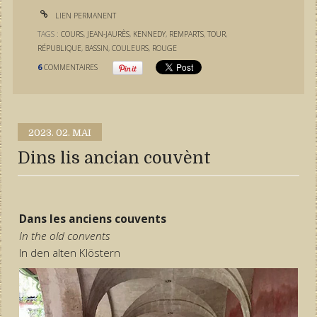
LIEN PERMANENT
TAGS :
COURS
,
JEAN-JAURÈS
,
KENNEDY
,
REMPARTS
,
TOUR
,
RÉPUBLIQUE
,
BASSIN
,
COULEURS
,
ROUGE
6
COMMENTAIRES
2023.
02. MAI
Dins lis ancian couvènt
Dans les anciens couvents
In the old convents
In den alten Klöstern