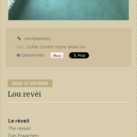
LIEN PERMANENT
TAGS :
CLOÎTRE
,
COUVENT
,
PISCINE
,
BASSIN
,
EAU
15
COMMENTAIRES
2023.
15. FÉVRIER
Lou revèi
Le réveil
The revival
Das Erwachen