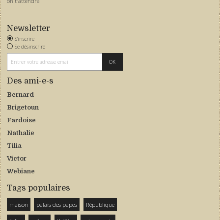
on t'attendra
Newsletter
S'inscrire
Se désinscrire
Des ami-e-s
Bernard
Brigetoun
Fardoise
Nathalie
Tilia
Victor
Webiane
Tags populaires
maison
palais des papes
République