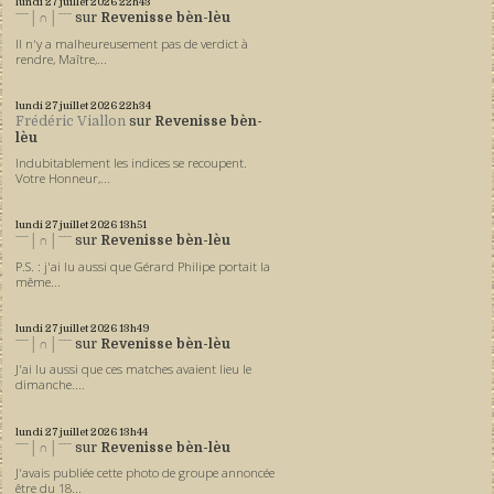
lundi 27
juillet 2026
22h43
ˉˉˉ│∩│ˉˉˉ
sur
Revenisse bèn-lèu
Il n'y a malheureusement pas de verdict à
rendre, Maître,...
lundi 27
juillet 2026
22h34
Frédéric Viallon
sur
Revenisse bèn-
lèu
Indubitablement les indices se recoupent.
Votre Honneur,...
lundi 27
juillet 2026
13h51
ˉˉˉ│∩│ˉˉˉ
sur
Revenisse bèn-lèu
P.S. : j'ai lu aussi que Gérard Philipe portait la
même...
lundi 27
juillet 2026
13h49
ˉˉˉ│∩│ˉˉˉ
sur
Revenisse bèn-lèu
J'ai lu aussi que ces matches avaient lieu le
dimanche....
lundi 27
juillet 2026
13h44
ˉˉˉ│∩│ˉˉˉ
sur
Revenisse bèn-lèu
J'avais publiée cette photo de groupe annoncée
être du 18...