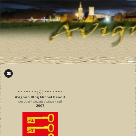
̪ ̪ ̪
͆ ̵ ͆ ̵ ͆ ̵ ͆ ̵ ͆ ̵ ͆ ̵ ͆ │∩│ ̵ ͆ ̵ ͆ ̵ ͆ ̵ ͆ ̵ ͆ ̵ ͆ ̵ ͆
Avignon Blog Michel Benoit
despuei / depuis / since / seit
2007