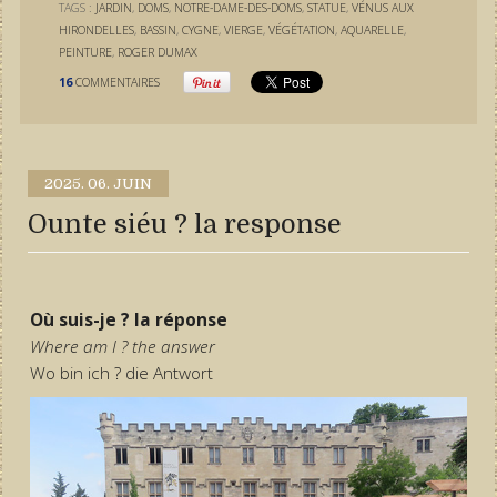
TAGS :
JARDIN
,
DOMS
,
NOTRE-DAME-DES-DOMS
,
STATUE
,
VÉNUS AUX
HIRONDELLES
,
BASSIN
,
CYGNE
,
VIERGE
,
VÉGÉTATION
,
AQUARELLE
,
PEINTURE
,
ROGER DUMAX
16
COMMENTAIRES
2025.
06. JUIN
Ounte siéu ? la response
Où suis-je ? la réponse
Where am I ? the answer
Wo bin ich ? die Antwort