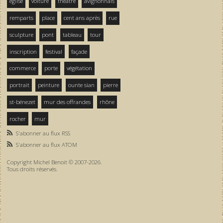
église
voiture
théâtre
avignonnais
remparts
place
cent ans après
rue
sculpture
pont
tableau
tour
inscription
festival
façade
commerce
porte
végétation
portrait
peinture
ounte sian
pierre
st-bénezet
mur des offrandes
rhône
rocher
mur
S'abonner au flux RSS
S'abonner au flux ATOM
Copyright Michel Benoit © 2007-2026.
Tous droits réservés.