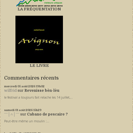
LA FRÉQUENTATION
LE LIVRE
Commentaires récents
mercredi 05
août 2026
19h02
wilfrid
sur
Revenisse bèn-lèu
le festival a toujours fait relache les 14 juillet,...
samedi 01
août 2026
15h29
ˉˉˉ│∩│ˉˉˉ
sur
Cabano de pescaire ?
Peut-être même un moulin :...