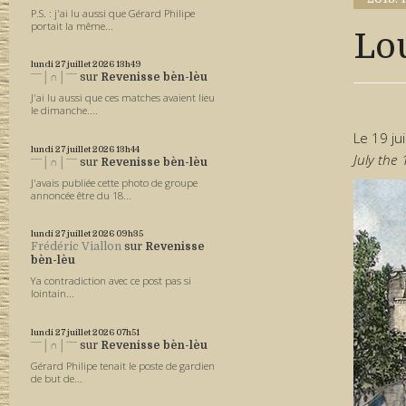
P.S. : j'ai lu aussi que Gérard Philipe
portait la même...
Lou
lundi 27
juillet 2026
13h49
ˉˉˉ│∩│ˉˉˉ
sur
Revenisse bèn-lèu
J'ai lu aussi que ces matches avaient lieu
le dimanche....
Le 19 ju
lundi 27
juillet 2026
13h44
July the 
ˉˉˉ│∩│ˉˉˉ
sur
Revenisse bèn-lèu
J'avais publiée cette photo de groupe
annoncée être du 18...
lundi 27
juillet 2026
09h35
Frédéric Viallon
sur
Revenisse
bèn-lèu
Ya contradiction avec ce post pas si
lointain...
lundi 27
juillet 2026
07h51
ˉˉˉ│∩│ˉˉˉ
sur
Revenisse bèn-lèu
Gérard Philipe tenait le poste de gardien
de but de...