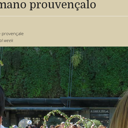
mano prouvençalo
 provençale
al week