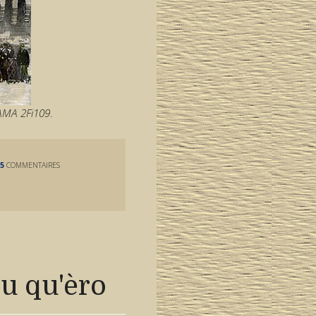
AMA 2Fi109
.
5
COMMENTAIRES
u qu'èro