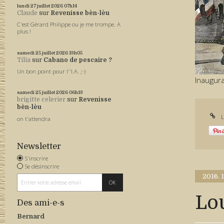
lundi 27
juillet 2026
07h14
Claude
sur
Revenisse bèn-lèu
C'est Gérard Philippe ou je me trompe. A
plus !
samedi 25
juillet 2026
13h05
Tilia
sur
Cabano de pescaire ?
Un bon point pour l''I.A. ;-)
Inaugur
samedi 25
juillet 2026
06h13
brigitte celerier
sur
Revenisse
bèn-lèu
L
on t'attendra
Newsletter
S'inscrire
Se désinscrire
2016.
Lo
Des ami-e-s
Bernard