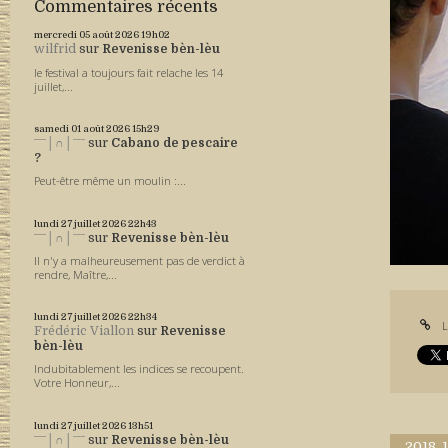
Commentaires récents
mercredi 05
août 2026
19h02
wilfrid
sur
Revenisse bèn-lèu
le festival a toujours fait relache les 14
juillet,...
samedi 01
août 2026
15h29
ˉˉˉ│∩│ˉˉˉ
sur
Cabano de pescaire
?
Peut-être même un moulin :...
lundi 27
juillet 2026
22h43
ˉˉˉ│∩│ˉˉˉ
sur
Revenisse bèn-lèu
Il n'y a malheureusement pas de verdict à
rendre, Maître,...
lundi 27
juillet 2026
22h34
L
Frédéric Viallon
sur
Revenisse
bèn-lèu
Indubitablement les indices se recoupent.
Votre Honneur,...
lundi 27
juillet 2026
13h51
ˉˉˉ│∩│ˉˉˉ
sur
Revenisse bèn-lèu
2018.