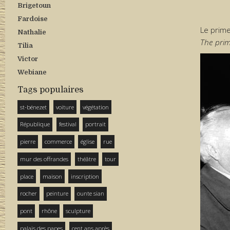
Brigetoun
Fardoise
Le prime
Nathalie
The prim
Tilia
Victor
Webiane
Tags populaires
st-bénezet
voiture
végétation
République
festival
portrait
pierre
commerce
église
rue
mur des offrandes
théâtre
tour
place
maison
inscription
rocher
peinture
ounte sian
pont
rhône
sculpture
palais des papes
cent ans après