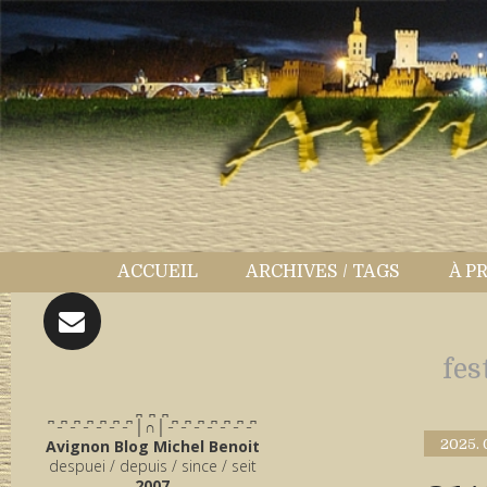
ACCUEIL
ARCHIVES / TAGS
À P
fes
̪ ̪ ̪
͆ ̵ ͆ ̵ ͆ ̵ ͆ ̵ ͆ ̵ ͆ ̵ ͆ │∩│ ̵ ͆ ̵ ͆ ̵ ͆ ̵ ͆ ̵ ͆ ̵ ͆ ̵ ͆
Avignon Blog Michel Benoit
2025.
despuei / depuis / since / seit
2007