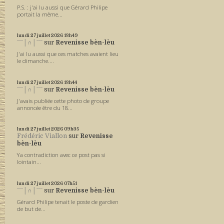
P.S. : j'ai lu aussi que Gérard Philipe
portait la même...
lundi 27
juillet 2026
13h49
ˉˉˉ│∩│ˉˉˉ
sur
Revenisse bèn-lèu
J'ai lu aussi que ces matches avaient lieu
le dimanche....
lundi 27
juillet 2026
13h44
ˉˉˉ│∩│ˉˉˉ
sur
Revenisse bèn-lèu
J'avais publiée cette photo de groupe
annoncée être du 18...
lundi 27
juillet 2026
09h35
Frédéric Viallon
sur
Revenisse
bèn-lèu
Ya contradiction avec ce post pas si
lointain...
lundi 27
juillet 2026
07h51
ˉˉˉ│∩│ˉˉˉ
sur
Revenisse bèn-lèu
Gérard Philipe tenait le poste de gardien
de but de...