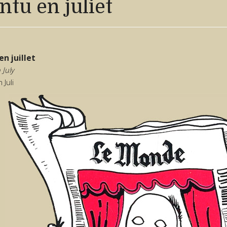
ntu en juliet
en juillet
 July
 Juli