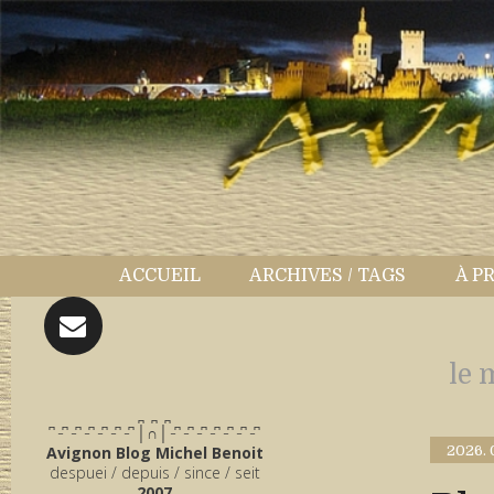
ACCUEIL
ARCHIVES / TAGS
À P
le 
̪ ̪ ̪
͆ ̵ ͆ ̵ ͆ ̵ ͆ ̵ ͆ ̵ ͆ ̵ ͆ │∩│ ̵ ͆ ̵ ͆ ̵ ͆ ̵ ͆ ̵ ͆ ̵ ͆ ̵ ͆
Avignon Blog Michel Benoit
2026.
despuei / depuis / since / seit
2007