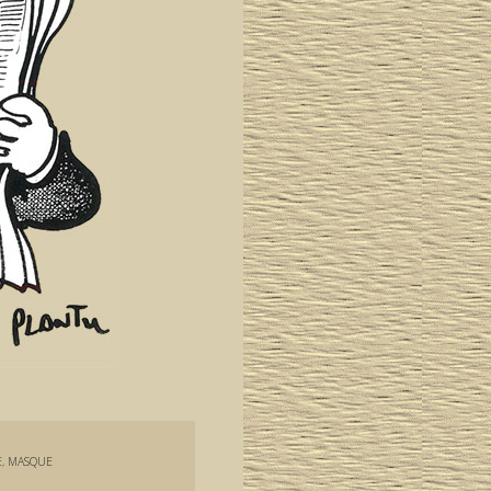
E
,
MASQUE