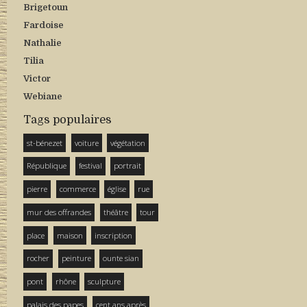
Brigetoun
Fardoise
Nathalie
Tilia
Victor
Webiane
Tags populaires
st-bénezet
voiture
végétation
République
festival
portrait
pierre
commerce
église
rue
mur des offrandes
théâtre
tour
place
maison
inscription
rocher
peinture
ounte sian
pont
rhône
sculpture
palais des papes
cent ans après