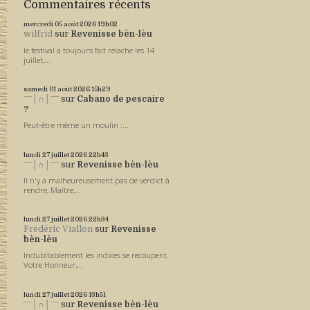
Commentaires récents
mercredi 05
août 2026
19h02
wilfrid
sur
Revenisse bèn-lèu
le festival a toujours fait relache les 14
juillet,...
samedi 01
août 2026
15h29
ˉˉˉ│∩│ˉˉˉ
sur
Cabano de pescaire
?
Peut-être même un moulin :...
lundi 27
juillet 2026
22h43
ˉˉˉ│∩│ˉˉˉ
sur
Revenisse bèn-lèu
Il n'y a malheureusement pas de verdict à
rendre, Maître,...
lundi 27
juillet 2026
22h34
Frédéric Viallon
sur
Revenisse
bèn-lèu
Indubitablement les indices se recoupent.
Votre Honneur,...
lundi 27
juillet 2026
13h51
ˉˉˉ│∩│ˉˉˉ
sur
Revenisse bèn-lèu