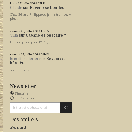
lundi 27
juillet 2026
07h14
Claude
sur
Revenisse bèn-lèu
C'est Gérard Philippe ou je me trompe. A
plus !
samedi 25
juillet 2026
13h05
Tilia
sur
Cabano de pescaire ?
Un bon point pour l''I.A. ;-)
samedi 25
juillet 2026
06h13
brigitte celerier
sur
Revenisse
bèn-lèu
on t'attendra
Newsletter
S'inscrire
Se désinscrire
Des ami-e-s
Bernard