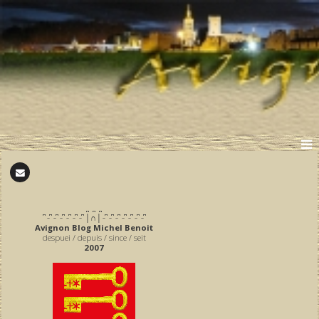
̪ ̪ ̪
͆ ̵ ͆ ̵ ͆ ̵ ͆ ̵ ͆ ̵ ͆ ̵ ͆ │∩│ ̵ ͆ ̵ ͆ ̵ ͆ ̵ ͆ ̵ ͆ ̵ ͆ ̵ ͆
Avignon Blog Michel Benoit
despuei / depuis / since / seit
2007