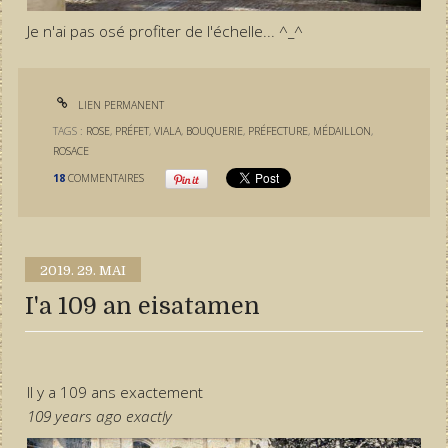
Je n'ai pas osé profiter de l'échelle... ^_^
LIEN PERMANENT
TAGS :
ROSE
,
PRÉFET
,
VIALA
,
BOUQUERIE
,
PRÉFECTURE
,
MÉDAILLON
,
ROSACE
18
COMMENTAIRES
2019.
29. MAI
I'a 109 an eisatamen
Il y a 109 ans exactement
109 years ago exactly