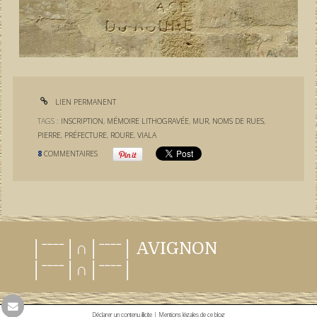
LIEN PERMANENT
TAGS :
INSCRIPTION
,
MÉMOIRE LITHOGRAVÉE
,
MUR
,
NOMS DE RUES
,
PIERRE
,
PRÉFECTURE
,
ROURE
,
VIALA
8
COMMENTAIRES
│ˉˉˉˉ│∩│ˉˉˉˉ│ AVIGNON
│ˉˉˉˉ│∩│ˉˉˉˉ│
Déclarer un contenu illicite
|
Mentions légales de ce blog