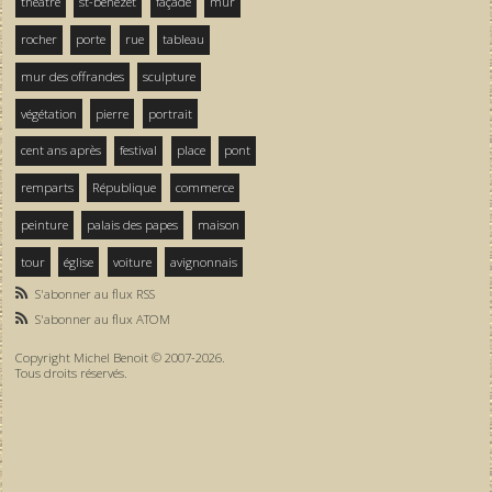
théâtre
st-bénezet
façade
mur
rocher
porte
rue
tableau
mur des offrandes
sculpture
végétation
pierre
portrait
cent ans après
festival
place
pont
remparts
République
commerce
peinture
palais des papes
maison
tour
église
voiture
avignonnais
S'abonner au flux RSS
S'abonner au flux ATOM
Copyright Michel Benoit © 2007-2026.
Tous droits réservés.