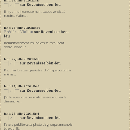
lundi 27
juillet 2026
22h43
ˉˉˉ│∩│ˉˉˉ
sur
Revenisse bèn-lèu
Il n'y a malheureusement pas de verdict à
rendre, Maître,...
lundi 27
juillet 2026
22h34
Frédéric Viallon
sur
Revenisse bèn-
lèu
Indubitablement les indices se recoupent.
Votre Honneur,...
lundi 27
juillet 2026
13h51
ˉˉˉ│∩│ˉˉˉ
sur
Revenisse bèn-lèu
P.S. : j'ai lu aussi que Gérard Philipe portait la
même...
lundi 27
juillet 2026
13h49
ˉˉˉ│∩│ˉˉˉ
sur
Revenisse bèn-lèu
J'ai lu aussi que ces matches avaient lieu le
dimanche....
lundi 27
juillet 2026
13h44
ˉˉˉ│∩│ˉˉˉ
sur
Revenisse bèn-lèu
J'avais publiée cette photo de groupe annoncée
être du 18...