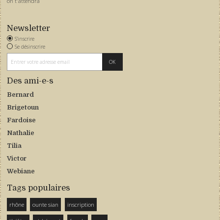
on t'attendra
Newsletter
S'inscrire
Se désinscrire
Des ami-e-s
Bernard
Brigetoun
Fardoise
Nathalie
Tilia
Victor
Webiane
Tags populaires
rhône
ounte sian
inscription