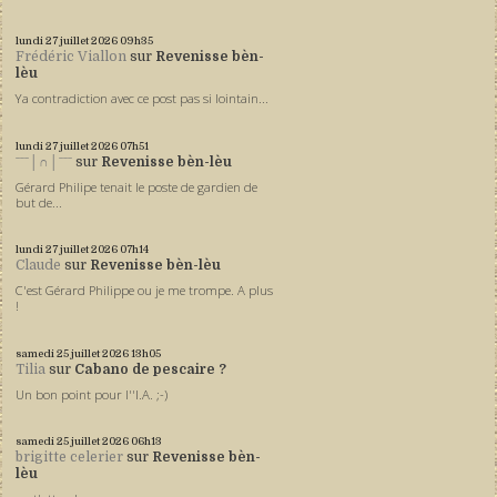
lundi 27
juillet 2026
09h35
Frédéric Viallon
sur
Revenisse bèn-
lèu
Ya contradiction avec ce post pas si lointain...
lundi 27
juillet 2026
07h51
ˉˉˉ│∩│ˉˉˉ
sur
Revenisse bèn-lèu
Gérard Philipe tenait le poste de gardien de
but de...
lundi 27
juillet 2026
07h14
Claude
sur
Revenisse bèn-lèu
C'est Gérard Philippe ou je me trompe. A plus
!
samedi 25
juillet 2026
13h05
Tilia
sur
Cabano de pescaire ?
Un bon point pour l''I.A. ;-)
samedi 25
juillet 2026
06h13
brigitte celerier
sur
Revenisse bèn-
lèu