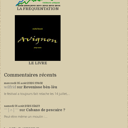
LA FRÉQUENTATION
LE LIVRE
Commentaires récents
mercredi 05
août 2026
19h02
wilfrid
sur
Revenisse bèn-lèu
le festival a toujours fait relache les 14 juillet,...
samedi 01
août 2026
15h29
ˉˉˉ│∩│ˉˉˉ
sur
Cabano de pescaire ?
Peut-être même un moulin :...