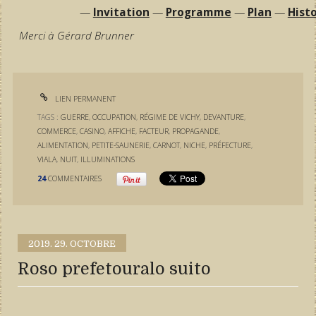
—
Invitation
—
Programme
—
Plan
—
Histo
Merci à Gérard Brunner
LIEN PERMANENT
TAGS :
GUERRE
,
OCCUPATION
,
RÉGIME DE VICHY
,
DEVANTURE
,
COMMERCE
,
CASINO
,
AFFICHE
,
FACTEUR
,
PROPAGANDE
,
ALIMENTATION
,
PETITE-SAUNERIE
,
CARNOT
,
NICHE
,
PRÉFECTURE
,
VIALA
,
NUIT
,
ILLUMINATIONS
24
COMMENTAIRES
2019.
29. OCTOBRE
Roso prefetouralo suito