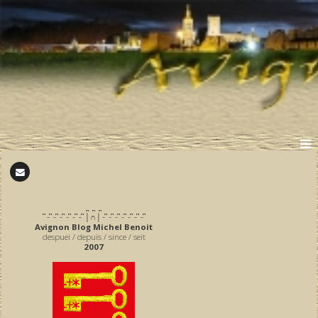
̪ ̪ ̪
͆ ̵ ͆ ̵ ͆ ̵ ͆ ̵ ͆ ̵ ͆ ̵ ͆ │∩│ ̵ ͆ ̵ ͆ ̵ ͆ ̵ ͆ ̵ ͆ ̵ ͆ ̵ ͆
Avignon Blog Michel Benoit
despuei / depuis / since / seit
2007