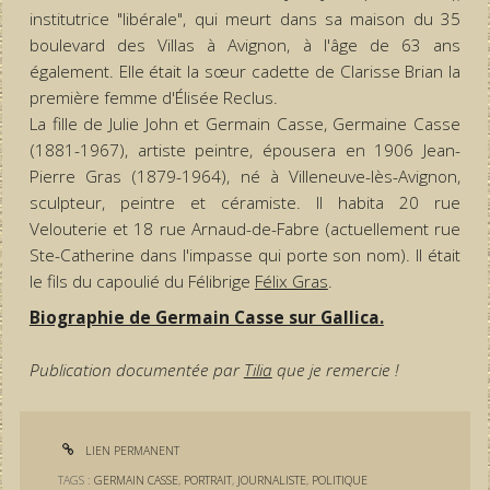
institutrice "libérale", qui meurt dans sa maison du 35
boulevard des Villas à Avignon, à l'âge de 63 ans
également. Elle était la sœur cadette de Clarisse Brian la
première femme d'Élisée Reclus.
La fille de Julie John et Germain Casse, Germaine Casse
(1881-1967), artiste peintre, épousera en 1906 Jean-
Pierre Gras (1879-1964), né à Villeneuve-lès-Avignon,
sculpteur, peintre et céramiste. Il habita 20 rue
Velouterie et 18 rue Arnaud-de-Fabre (actuellement rue
Ste-Catherine dans l'impasse qui porte son nom). Il était
le fils du capoulié du Félibrige
Félix Gras
.
Biographie de Germain Casse sur Gallica.
Publication documentée par
Tilia
que je remercie !
LIEN PERMANENT
TAGS :
GERMAIN CASSE
,
PORTRAIT
,
JOURNALISTE
,
POLITIQUE