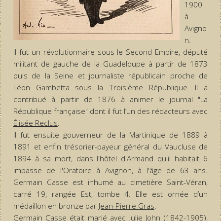
1900
à
Avigno
n.
Il fut un révolutionnaire sous le Second Empire, député
militant de gauche de la Guadeloupe à partir de 1873
puis de la Seine et journaliste républicain proche de
Léon Gambetta sous la Troisième République. Il a
contribué à partir de 1876 à animer le journal "La
République française" dont il fut l’un des rédacteurs avec
Élisée Reclus
.
Il fut ensuite gouverneur de la Martinique de 1889 à
1891 et enfin trésorier-payeur général du Vaucluse de
1894 à sa mort, dans l'hôtel d'Armand qu'il habitait 6
impasse de l'Oratoire à Avignon, à l'âge de 63 ans.
Germain Casse est inhumé au cimetière Saint-Véran,
carré 19, rangée Est, tombe 4. Elle est ornée d’un
médaillon en bronze par
Jean-Pierre Gras
.
Germain Casse était marié avec Julie John (1842-1905),