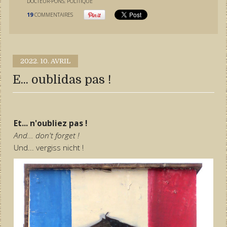
DOCTEUR-PONS
,
POLITIQUE
19
COMMENTAIRES
2022.
10. AVRIL
E... oublidas pas !
Et... n'oubliez pas !
And... don't forget !
Und... vergiss nicht !