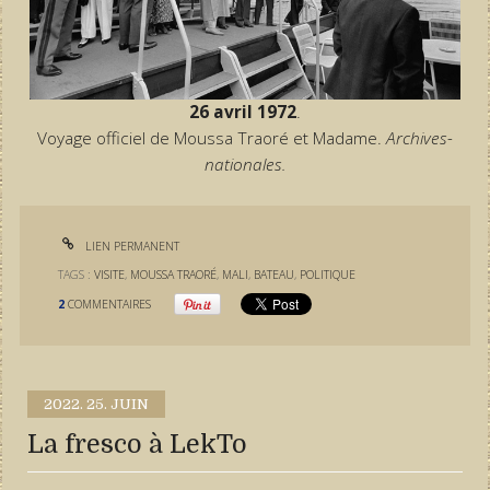
26 avril 1972
.
Voyage officiel de Moussa Traoré et Madame.
Archives-
nationales.
LIEN PERMANENT
TAGS :
VISITE
,
MOUSSA TRAORÉ
,
MALI
,
BATEAU
,
POLITIQUE
2
COMMENTAIRES
2022.
25. JUIN
La fresco à LekTo