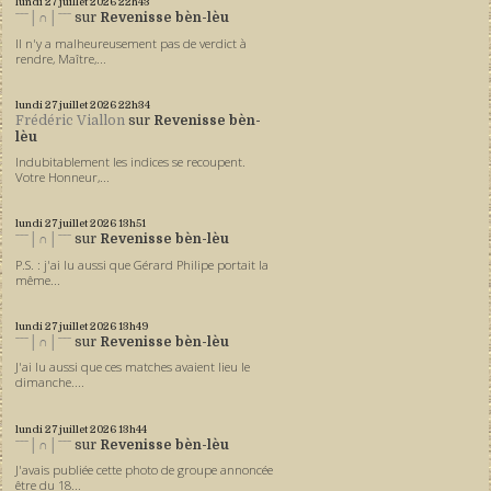
lundi 27
juillet 2026
22h43
ˉˉˉ│∩│ˉˉˉ
sur
Revenisse bèn-lèu
Il n'y a malheureusement pas de verdict à
rendre, Maître,...
lundi 27
juillet 2026
22h34
Frédéric Viallon
sur
Revenisse bèn-
lèu
Indubitablement les indices se recoupent.
Votre Honneur,...
lundi 27
juillet 2026
13h51
ˉˉˉ│∩│ˉˉˉ
sur
Revenisse bèn-lèu
P.S. : j'ai lu aussi que Gérard Philipe portait la
même...
lundi 27
juillet 2026
13h49
ˉˉˉ│∩│ˉˉˉ
sur
Revenisse bèn-lèu
J'ai lu aussi que ces matches avaient lieu le
dimanche....
lundi 27
juillet 2026
13h44
ˉˉˉ│∩│ˉˉˉ
sur
Revenisse bèn-lèu
J'avais publiée cette photo de groupe annoncée
être du 18...