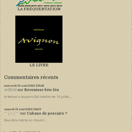
LA FRÉQUENTATION
LE LIVRE
Commentaires récents
mercredi 05
août 2026
19h02
wilfrid
sur
Revenisse bèn-lèu
le festival a toujours fait relache les 14 juillet,...
samedi 01
août 2026
15h29
ˉˉˉ│∩│ˉˉˉ
sur
Cabano de pescaire ?
Peut-être même un moulin :...