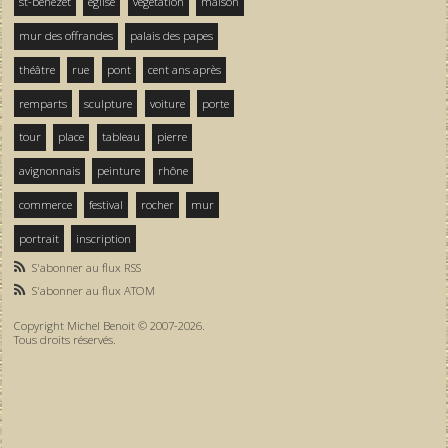
st-bénezet
église
végétation
maison
mur des offrandes
palais des papes
théâtre
rue
pont
cent ans après
remparts
sculpture
voiture
porte
tour
place
tableau
pierre
avignonnais
peinture
rhône
commerce
festival
rocher
mur
portrait
inscription
S'abonner au flux RSS
S'abonner au flux ATOM
Copyright Michel Benoit © 2007-2026.
Tous droits réservés.