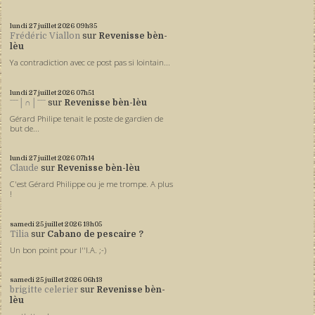
lundi 27
juillet 2026
09h35
Frédéric Viallon
sur
Revenisse bèn-
lèu
Ya contradiction avec ce post pas si lointain...
lundi 27
juillet 2026
07h51
ˉˉˉ│∩│ˉˉˉ
sur
Revenisse bèn-lèu
Gérard Philipe tenait le poste de gardien de
but de...
lundi 27
juillet 2026
07h14
Claude
sur
Revenisse bèn-lèu
C'est Gérard Philippe ou je me trompe. A plus
!
samedi 25
juillet 2026
13h05
Tilia
sur
Cabano de pescaire ?
Un bon point pour l''I.A. ;-)
samedi 25
juillet 2026
06h13
brigitte celerier
sur
Revenisse bèn-
lèu