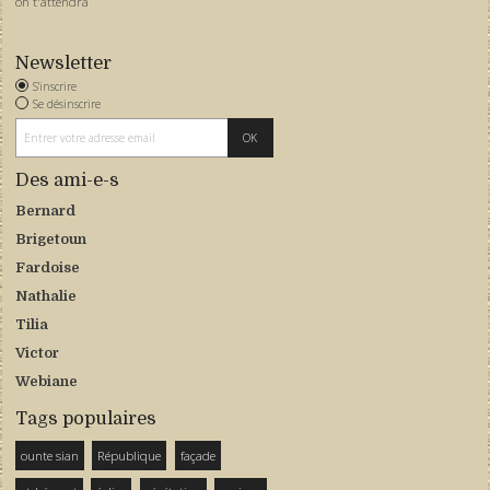
on t'attendra
Newsletter
S'inscrire
Se désinscrire
Des ami-e-s
Bernard
Brigetoun
Fardoise
Nathalie
Tilia
Victor
Webiane
Tags populaires
ounte sian
République
façade