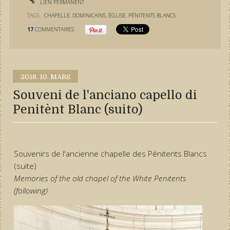
LIEN PERMANENT
TAGS :
CHAPELLE
,
DOMINICAINS
,
ÉGLISE
,
PÉNITENTS BLANCS
17
COMMENTAIRES
2018.
10. MARS
Souveni de l'anciano capello di
Penitènt Blanc (suito)
Souvenirs de l'ancienne chapelle des Pénitents Blancs
(suite)
Memories of the old chapel of the White Penitents
(following)