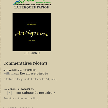
LA FRÉQUENTATION
LE LIVRE
Commentaires récents
mercredi 05
août 2026
19h02
wilfrid
sur
Revenisse bèn-lèu
le festival a toujours fait relache les 14 juillet,...
samedi 01
août 2026
15h29
ˉˉˉ│∩│ˉˉˉ
sur
Cabano de pescaire ?
Peut-être même un moulin :...