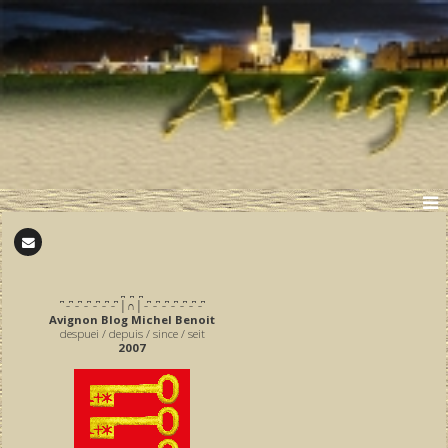
̪ ̪ ̪
͆ ̵ ͆ ̵ ͆ ̵ ͆ ̵ ͆ ̵ ͆ ̵ ͆ │∩│ ̵ ͆ ̵ ͆ ̵ ͆ ̵ ͆ ̵ ͆ ̵ ͆ ̵ ͆
Avignon Blog Michel Benoit
despuei / depuis / since / seit
2007