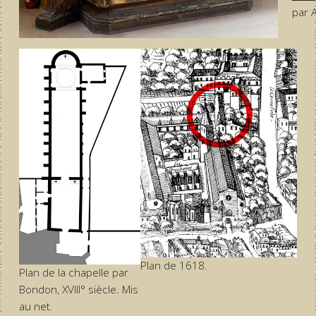
par A
Plan de 1618.
Plan de la chapelle par
Bondon, XVIII° siècle. Mis
au net.