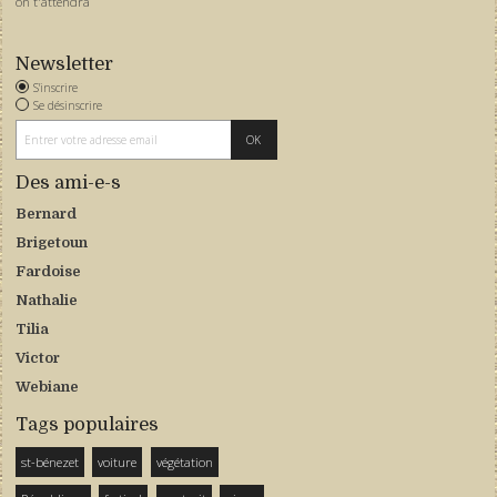
on t'attendra
Newsletter
S'inscrire
Se désinscrire
Des ami-e-s
Bernard
Brigetoun
Fardoise
Nathalie
Tilia
Victor
Webiane
Tags populaires
st-bénezet
voiture
végétation