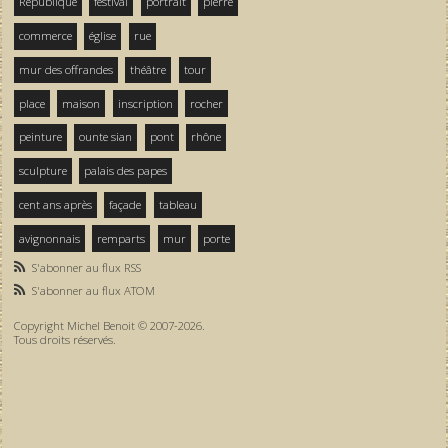
République
festival
portrait
pierre
commerce
église
rue
mur des offrandes
théâtre
tour
place
maison
inscription
rocher
peinture
ounte sian
pont
rhône
sculpture
palais des papes
cent ans après
façade
tableau
avignonnais
remparts
mur
porte
S'abonner au flux RSS
S'abonner au flux ATOM
Copyright Michel Benoit © 2007-2026.
Tous droits réservés.