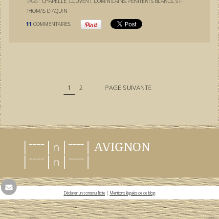
TAGS :
CHAPELLE
,
COUVENT
,
DOMINICAINS
,
PÉNITENTS BLANCS
,
ST-
THOMAS-D'AQUIN
11
COMMENTAIRES
1
2
PAGE SUIVANTE
│ˉˉˉˉ│∩│ˉˉˉˉ│ AVIGNON
│ˉˉˉˉ│∩│ˉˉˉˉ│
Déclarer un contenu illicite
|
Mentions légales de ce blog