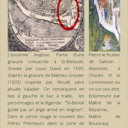
L'ancienne Avignon.
Partie d'une
Pierre le Fruitier
gravure consacrée à St-Bénezet.
dit Salmon :
Gravée par Louis David en 1695,
Réponses à
d'après la gravure de Mathieu Greuter
Charles VI et
(1603) inspirée par l’érudit père
Lamentation au
jésuite Valadier. On remarquera en
roi sur son état
.
bas à gauche le bac à traille, les
Enluminure par
personnages et la légende : "St-Benoit
Maître de la
guidé par un ange arrivé en Avignon".
Mazarine,
Dans le cercle rouge le couvent des
Maître de
Frères Prêcheurs dans la zone de
Boucicaut,