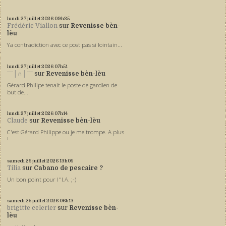
lundi 27
juillet 2026
09h35
Frédéric Viallon
sur
Revenisse bèn-
lèu
Ya contradiction avec ce post pas si lointain...
lundi 27
juillet 2026
07h51
ˉˉˉ│∩│ˉˉˉ
sur
Revenisse bèn-lèu
Gérard Philipe tenait le poste de gardien de
but de...
lundi 27
juillet 2026
07h14
Claude
sur
Revenisse bèn-lèu
C'est Gérard Philippe ou je me trompe. A plus
!
samedi 25
juillet 2026
13h05
Tilia
sur
Cabano de pescaire ?
Un bon point pour l''I.A. ;-)
samedi 25
juillet 2026
06h13
brigitte celerier
sur
Revenisse bèn-
lèu