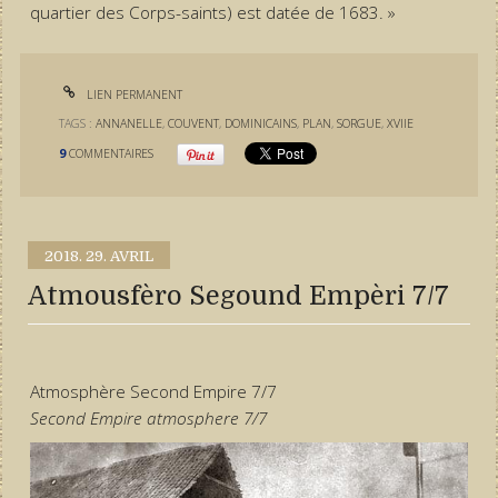
quartier des Corps-saints) est datée de 1683. »
LIEN PERMANENT
TAGS :
ANNANELLE
,
COUVENT
,
DOMINICAINS
,
PLAN
,
SORGUE
,
XVIIE
9
COMMENTAIRES
2018.
29. AVRIL
Atmousfèro Segound Empèri 7/7
Atmosphère Second Empire 7/7
Second Empire atmosphere 7/7