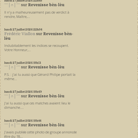
lundi 27
juillet 2026
22h43
ˉˉˉ│∩│ˉˉˉ
sur
Revenisse bèn-lèu
Il n'y a malheureusement pas de verdict à
rendre, Maître,...
lundi 27
juillet 2026
22h34
Frédéric Viallon
sur
Revenisse bèn-
lèu
Indubitablement les indices se recoupent.
Votre Honneur,...
lundi 27
juillet 2026
13h51
ˉˉˉ│∩│ˉˉˉ
sur
Revenisse bèn-lèu
P.S. : j'ai lu aussi que Gérard Philipe portait la
même...
lundi 27
juillet 2026
13h49
ˉˉˉ│∩│ˉˉˉ
sur
Revenisse bèn-lèu
J'ai lu aussi que ces matches avaient lieu le
dimanche....
lundi 27
juillet 2026
13h44
ˉˉˉ│∩│ˉˉˉ
sur
Revenisse bèn-lèu
J'avais publiée cette photo de groupe annoncée
être du 18...