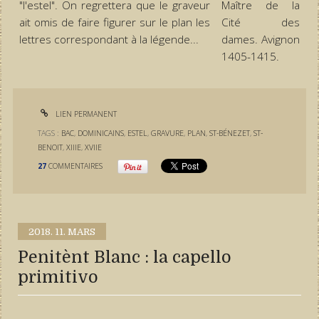
"l'estel". On regrettera que le graveur
Maître de la
ait omis de faire figurer sur le plan les
Cité des
lettres correspondant à la légende...
dames. Avignon
1405-1415.
LIEN PERMANENT
TAGS :
BAC
,
DOMINICAINS
,
ESTEL
,
GRAVURE
,
PLAN
,
ST-BÉNEZET
,
ST-
BENOIT
,
XIIIE
,
XVIIE
27
COMMENTAIRES
2018.
11. MARS
Penitènt Blanc : la capello
primitivo