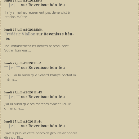
lundi 27
juillet 2026
22h43
ˉˉˉ│∩│ˉˉˉ
sur
Revenisse bèn-lèu
Il n'y a malheureusement pas de verdict à
rendre, Maître,...
lundi 27
juillet 2026
22h34
Frédéric Viallon
sur
Revenisse bèn-
lèu
Indubitablement les indices se recoupent.
Votre Honneur,...
lundi 27
juillet 2026
13h51
ˉˉˉ│∩│ˉˉˉ
sur
Revenisse bèn-lèu
P.S. : j'ai lu aussi que Gérard Philipe portait la
même...
lundi 27
juillet 2026
13h49
ˉˉˉ│∩│ˉˉˉ
sur
Revenisse bèn-lèu
J'ai lu aussi que ces matches avaient lieu le
dimanche....
lundi 27
juillet 2026
13h44
ˉˉˉ│∩│ˉˉˉ
sur
Revenisse bèn-lèu
J'avais publiée cette photo de groupe annoncée
être du 18...