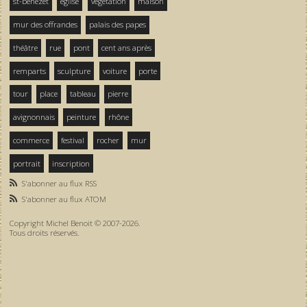
st-bénezet
église
végétation
maison
mur des offrandes
palais des papes
théâtre
rue
pont
cent ans après
remparts
sculpture
voiture
porte
tour
place
tableau
pierre
avignonnais
peinture
rhône
commerce
festival
rocher
mur
portrait
inscription
S'abonner au flux RSS
S'abonner au flux ATOM
Copyright Michel Benoit © 2007-2026.
Tous droits réservés.