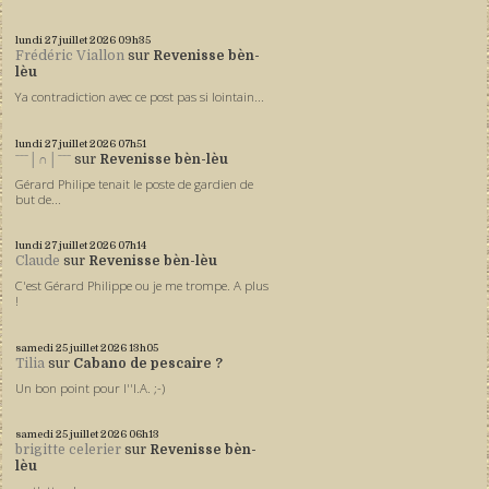
lundi 27
juillet 2026
09h35
Frédéric Viallon
sur
Revenisse bèn-
lèu
Ya contradiction avec ce post pas si lointain...
lundi 27
juillet 2026
07h51
ˉˉˉ│∩│ˉˉˉ
sur
Revenisse bèn-lèu
Gérard Philipe tenait le poste de gardien de
but de...
lundi 27
juillet 2026
07h14
Claude
sur
Revenisse bèn-lèu
C'est Gérard Philippe ou je me trompe. A plus
!
samedi 25
juillet 2026
13h05
Tilia
sur
Cabano de pescaire ?
Un bon point pour l''I.A. ;-)
samedi 25
juillet 2026
06h13
brigitte celerier
sur
Revenisse bèn-
lèu