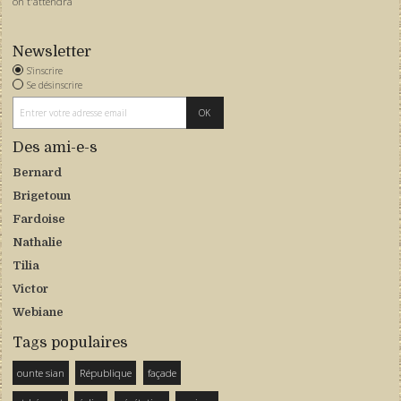
on t'attendra
Newsletter
S'inscrire
Se désinscrire
Des ami-e-s
Bernard
Brigetoun
Fardoise
Nathalie
Tilia
Victor
Webiane
Tags populaires
ounte sian
République
façade