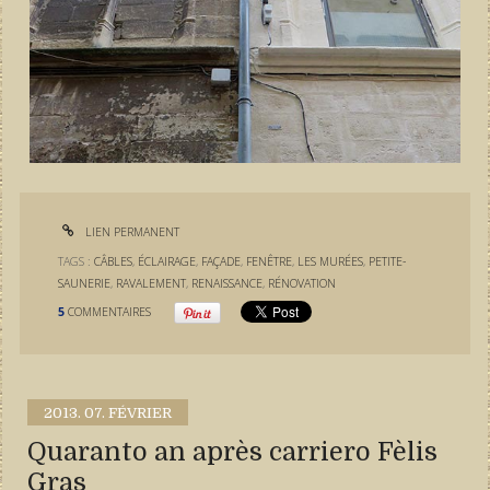
LIEN PERMANENT
TAGS :
CÂBLES
,
ÉCLAIRAGE
,
FAÇADE
,
FENÊTRE
,
LES MURÉES
,
PETITE-
SAUNERIE
,
RAVALEMENT
,
RENAISSANCE
,
RÉNOVATION
5
COMMENTAIRES
2013.
07. FÉVRIER
Quaranto an après carriero Fèlis
Gras