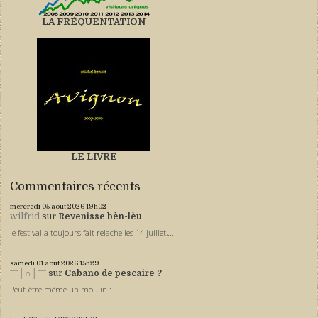
LA FRÉQUENTATION
LE LIVRE
Commentaires récents
mercredi 05
août 2026
19h02
wilfrid
sur
Revenisse bèn-lèu
le festival a toujours fait relache les 14 juillet,...
samedi 01
août 2026
15h29
ˉˉˉ│∩│ˉˉˉ
sur
Cabano de pescaire ?
Peut-être même un moulin :...