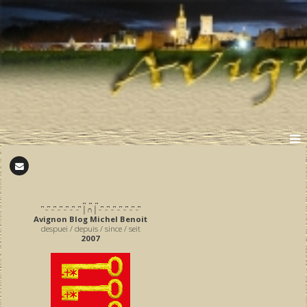
̪ ̪ ̪
͆ ̵ ͆ ̵ ͆ ̵ ͆ ̵ ͆ ̵ ͆ ̵ ͆ │∩│ ̵ ͆ ̵ ͆ ̵ ͆ ̵ ͆ ̵ ͆ ̵ ͆ ̵ ͆
Avignon Blog Michel Benoit
despuei / depuis / since / seit
2007