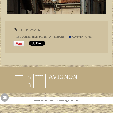
LIEN PERMANENT
TAGS :
CÂBLES
,
TÉLÉPHONE
,
TOIT
,
TOITURE
15
COMMENTAIRES
│ˉˉˉˉ│∩│ˉˉˉˉ│ AVIGNON
│ˉˉˉˉ│∩│ˉˉˉˉ│
Déclarer un contenu illicite
|
Mentions légales de ce blog