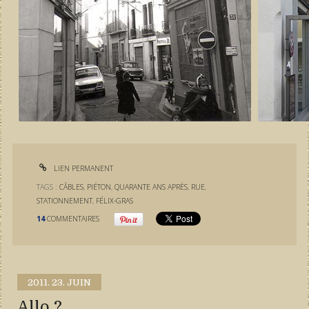
LIEN PERMANENT
TAGS :
CÂBLES
,
PIÉTON
,
QUARANTE ANS APRÈS
,
RUE
,
STATIONNEMENT
,
FÉLIX-GRAS
14
COMMENTAIRES
2011.
23. JUIN
Allo ?