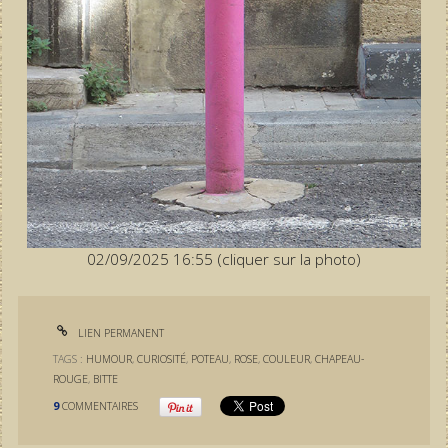
02/09/2025 16:55 (cliquer sur la photo)
LIEN PERMANENT
TAGS :
HUMOUR
,
CURIOSITÉ
,
POTEAU
,
ROSE
,
COULEUR
,
CHAPEAU-
ROUGE
,
BITTE
9
COMMENTAIRES