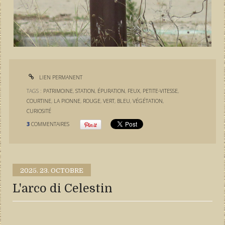
LIEN PERMANENT
TAGS :
PATRIMOINE
,
STATION
,
ÉPURATION
,
FEUX
,
PETITE-VITESSE
,
COURTINE
,
LA PIONNE
,
ROUGE
,
VERT
,
BLEU
,
VÉGÉTATION
,
CURIOSITÉ
3
COMMENTAIRES
2025.
23. OCTOBRE
L'arco di Celestin