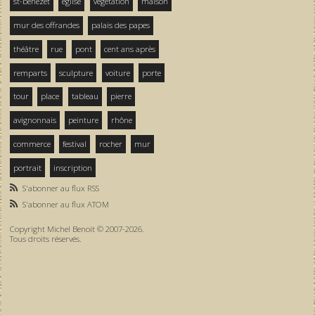
st-bénezet
église
végétation
maison
mur des offrandes
palais des papes
théâtre
rue
pont
cent ans après
remparts
sculpture
voiture
porte
tour
place
tableau
pierre
avignonnais
peinture
rhône
commerce
festival
rocher
mur
portrait
inscription
S'abonner au flux RSS
S'abonner au flux ATOM
Copyright Michel Benoit © 2007-2026.
Tous droits réservés.