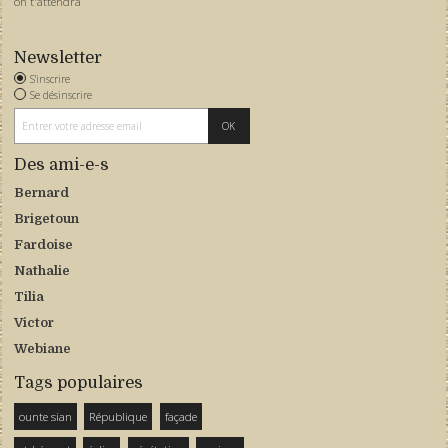
on t'attendra
Newsletter
S'inscrire
Se désinscrire
Des ami-e-s
Bernard
Brigetoun
Fardoise
Nathalie
Tilia
Victor
Webiane
Tags populaires
ounte sian
République
façade