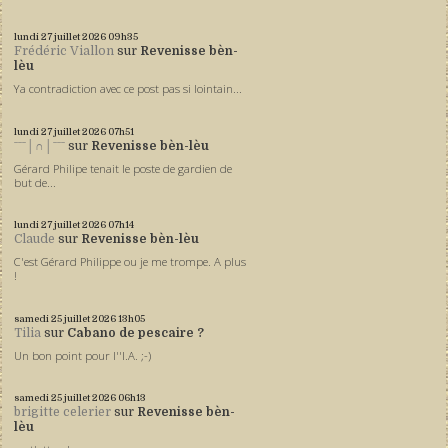
lundi 27
juillet 2026
09h35
Frédéric Viallon
sur
Revenisse bèn-
lèu
Ya contradiction avec ce post pas si lointain...
lundi 27
juillet 2026
07h51
ˉˉˉ│∩│ˉˉˉ
sur
Revenisse bèn-lèu
Gérard Philipe tenait le poste de gardien de
but de...
lundi 27
juillet 2026
07h14
Claude
sur
Revenisse bèn-lèu
C'est Gérard Philippe ou je me trompe. A plus
!
samedi 25
juillet 2026
13h05
Tilia
sur
Cabano de pescaire ?
Un bon point pour l''I.A. ;-)
samedi 25
juillet 2026
06h13
brigitte celerier
sur
Revenisse bèn-
lèu