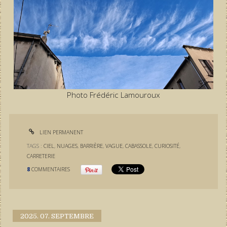
Photo Frédéric Lamouroux
LIEN PERMANENT
TAGS :
CIEL
,
NUAGES
,
BARRIÈRE
,
VAGUE
,
CABASSOLE
,
CURIOSITÉ
,
CARRETERIE
8
COMMENTAIRES
2025.
07. SEPTEMBRE