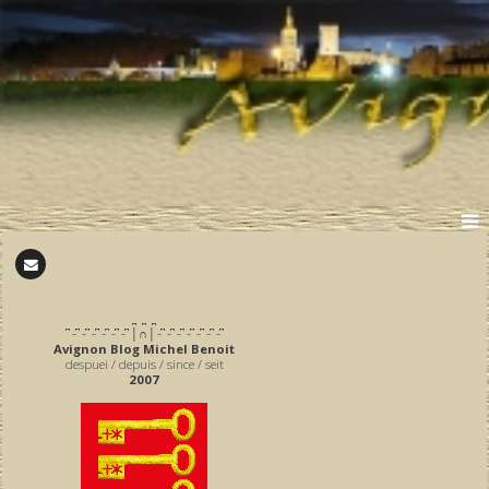
̪ ̪ ̪
͆ ̵ ͆ ̵ ͆ ̵ ͆ ̵ ͆ ̵ ͆ ̵ ͆ │∩│ ̵ ͆ ̵ ͆ ̵ ͆ ̵ ͆ ̵ ͆ ̵ ͆ ̵ ͆
Avignon Blog Michel Benoit
despuei / depuis / since / seit
2007