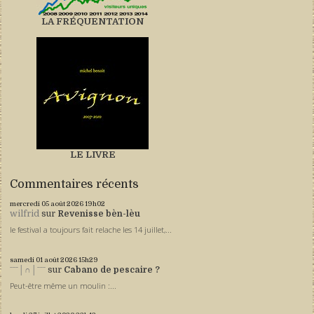
LA FRÉQUENTATION
LE LIVRE
Commentaires récents
mercredi 05
août 2026
19h02
wilfrid
sur
Revenisse bèn-lèu
le festival a toujours fait relache les 14 juillet,...
samedi 01
août 2026
15h29
ˉˉˉ│∩│ˉˉˉ
sur
Cabano de pescaire ?
Peut-être même un moulin :...