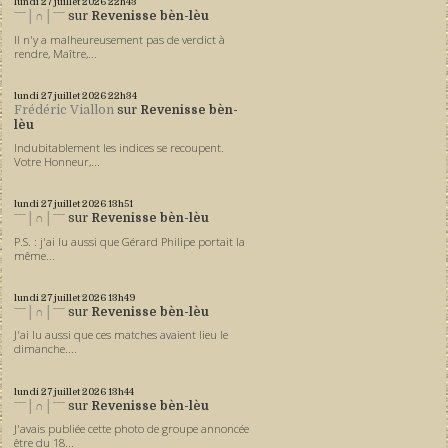
lundi 27
juillet 2026
22h43
ˉˉˉ│∩│ˉˉˉ
sur
Revenisse bèn-lèu
Il n'y a malheureusement pas de verdict à
rendre, Maître,...
lundi 27
juillet 2026
22h34
Frédéric Viallon
sur
Revenisse bèn-
lèu
Indubitablement les indices se recoupent.
Votre Honneur,...
lundi 27
juillet 2026
13h51
ˉˉˉ│∩│ˉˉˉ
sur
Revenisse bèn-lèu
P.S. : j'ai lu aussi que Gérard Philipe portait la
même...
lundi 27
juillet 2026
13h49
ˉˉˉ│∩│ˉˉˉ
sur
Revenisse bèn-lèu
J'ai lu aussi que ces matches avaient lieu le
dimanche....
lundi 27
juillet 2026
13h44
ˉˉˉ│∩│ˉˉˉ
sur
Revenisse bèn-lèu
J'avais publiée cette photo de groupe annoncée
être du 18...