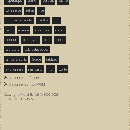
République
festival
portrait
pierre
commerce
église
rue
mur des offrandes
théâtre
tour
place
maison
inscription
rocher
peinture
ounte sian
pont
rhône
sculpture
palais des papes
cent ans après
façade
tableau
avignonnais
remparts
mur
porte
S'abonner au flux RSS
S'abonner au flux ATOM
Copyright Michel Benoit © 2007-2026.
Tous droits réservés.