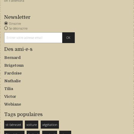
on t'attendra
Newsletter
S'inscrire
Se désinscrire
Des ami-e-s
Bernard
Brigetoun
Fardoise
Nathalie
Tilia
Victor
Webiane
Tags populaires
st-bénezet
voiture
végétation