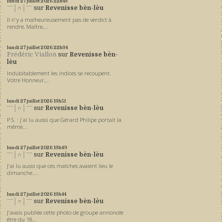
lundi 27
juillet 2026
22h43
ˉˉˉ│∩│ˉˉˉ
sur
Revenisse bèn-lèu
Il n'y a malheureusement pas de verdict à
rendre, Maître,...
lundi 27
juillet 2026
22h34
Frédéric Viallon
sur
Revenisse bèn-
lèu
Indubitablement les indices se recoupent.
Votre Honneur,...
lundi 27
juillet 2026
13h51
ˉˉˉ│∩│ˉˉˉ
sur
Revenisse bèn-lèu
P.S. : j'ai lu aussi que Gérard Philipe portait la
même...
lundi 27
juillet 2026
13h49
ˉˉˉ│∩│ˉˉˉ
sur
Revenisse bèn-lèu
J'ai lu aussi que ces matches avaient lieu le
dimanche....
lundi 27
juillet 2026
13h44
ˉˉˉ│∩│ˉˉˉ
sur
Revenisse bèn-lèu
J'avais publiée cette photo de groupe annoncée
être du 18...