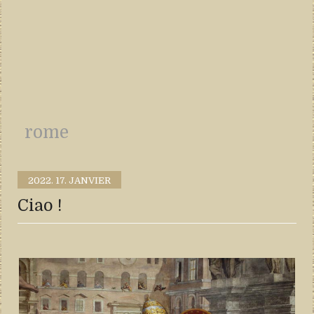
rome
2022.
17. JANVIER
Ciao !