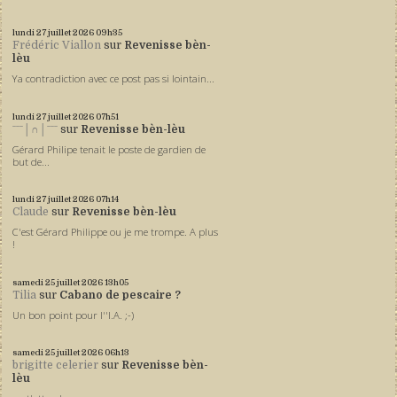
lundi 27
juillet 2026
09h35
Frédéric Viallon
sur
Revenisse bèn-
lèu
Ya contradiction avec ce post pas si lointain...
lundi 27
juillet 2026
07h51
ˉˉˉ│∩│ˉˉˉ
sur
Revenisse bèn-lèu
Gérard Philipe tenait le poste de gardien de
but de...
lundi 27
juillet 2026
07h14
Claude
sur
Revenisse bèn-lèu
C'est Gérard Philippe ou je me trompe. A plus
!
samedi 25
juillet 2026
13h05
Tilia
sur
Cabano de pescaire ?
Un bon point pour l''I.A. ;-)
samedi 25
juillet 2026
06h13
brigitte celerier
sur
Revenisse bèn-
lèu