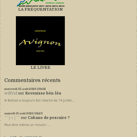
LA FRÉQUENTATION
LE LIVRE
Commentaires récents
mercredi 05
août 2026
19h02
wilfrid
sur
Revenisse bèn-lèu
le festival a toujours fait relache les 14 juillet,...
samedi 01
août 2026
15h29
ˉˉˉ│∩│ˉˉˉ
sur
Cabano de pescaire ?
Peut-être même un moulin :...