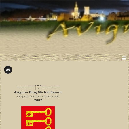
̪ ̪ ̪
͆ ̵ ͆ ̵ ͆ ̵ ͆ ̵ ͆ ̵ ͆ ̵ ͆ │∩│ ̵ ͆ ̵ ͆ ̵ ͆ ̵ ͆ ̵ ͆ ̵ ͆ ̵ ͆
Avignon Blog Michel Benoit
despuei / depuis / since / seit
2007