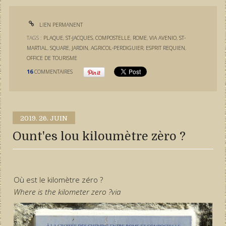
LIEN PERMANENT
TAGS :
PLAQUE
,
ST-JACQUES
,
COMPOSTELLE
,
ROME
,
VIA AVENIO
,
ST-
MARTIAL
,
SQUARE
,
JARDIN
,
AGRICOL-PERDIGUIER
,
ESPRIT REQUIEN
,
OFFICE DE TOURISME
16
COMMENTAIRES
2019.
26. JUIN
Ount'es lou kiloumètre zèro ?
Où est le kilomètre zéro ?
Where is the kilometer zero ?via