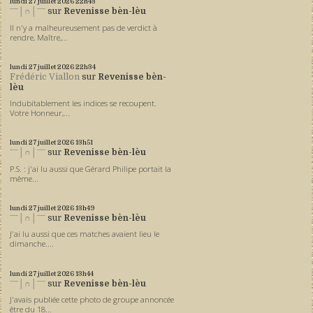
lundi 27
juillet 2026
22h43
ˉˉˉ│∩│ˉˉˉ
sur
Revenisse bèn-lèu
Il n'y a malheureusement pas de verdict à
rendre, Maître,...
lundi 27
juillet 2026
22h34
Frédéric Viallon
sur
Revenisse bèn-
lèu
Indubitablement les indices se recoupent.
Votre Honneur,...
lundi 27
juillet 2026
13h51
ˉˉˉ│∩│ˉˉˉ
sur
Revenisse bèn-lèu
P.S. : j'ai lu aussi que Gérard Philipe portait la
même...
lundi 27
juillet 2026
13h49
ˉˉˉ│∩│ˉˉˉ
sur
Revenisse bèn-lèu
J'ai lu aussi que ces matches avaient lieu le
dimanche....
lundi 27
juillet 2026
13h44
ˉˉˉ│∩│ˉˉˉ
sur
Revenisse bèn-lèu
J'avais publiée cette photo de groupe annoncée
être du 18...