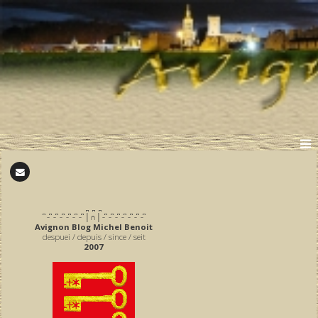
̪ ̪ ̪
͆ ̵ ͆ ̵ ͆ ̵ ͆ ̵ ͆ ̵ ͆ ̵ ͆ │∩│ ̵ ͆ ̵ ͆ ̵ ͆ ̵ ͆ ̵ ͆ ̵ ͆ ̵ ͆
Avignon Blog Michel Benoit
despuei / depuis / since / seit
2007