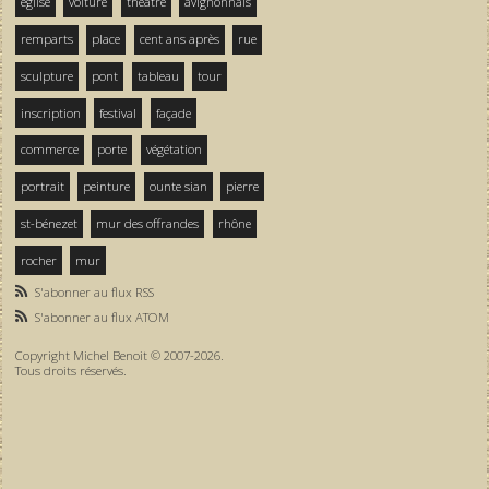
église
voiture
théâtre
avignonnais
remparts
place
cent ans après
rue
sculpture
pont
tableau
tour
inscription
festival
façade
commerce
porte
végétation
portrait
peinture
ounte sian
pierre
st-bénezet
mur des offrandes
rhône
rocher
mur
S'abonner au flux RSS
S'abonner au flux ATOM
Copyright Michel Benoit © 2007-2026.
Tous droits réservés.