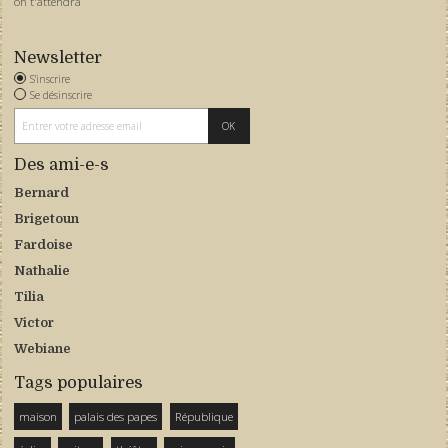
on t'attendra
Newsletter
S'inscrire
Se désinscrire
Des ami-e-s
Bernard
Brigetoun
Fardoise
Nathalie
Tilia
Victor
Webiane
Tags populaires
maison
palais des papes
République