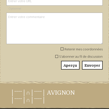
Optionnel
Retenir mes coordonnées
S'abonner au fil de discussion
│ˉˉˉˉ│∩│ˉˉˉˉ│ AVIGNON
│ˉˉˉˉ│∩│ˉˉˉˉ│