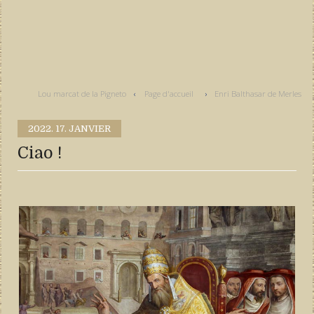
Lou marcat de la Pigneto
Page d'accueil
Enri Balthasar de Merles
2022.
17. JANVIER
Ciao !