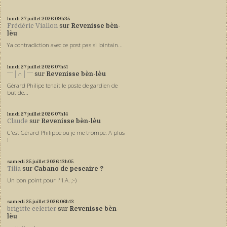
lundi 27
juillet 2026
09h35
Frédéric Viallon
sur
Revenisse bèn-
lèu
Ya contradiction avec ce post pas si lointain...
lundi 27
juillet 2026
07h51
ˉˉˉ│∩│ˉˉˉ
sur
Revenisse bèn-lèu
Gérard Philipe tenait le poste de gardien de
but de...
lundi 27
juillet 2026
07h14
Claude
sur
Revenisse bèn-lèu
C'est Gérard Philippe ou je me trompe. A plus
!
samedi 25
juillet 2026
13h05
Tilia
sur
Cabano de pescaire ?
Un bon point pour l''I.A. ;-)
samedi 25
juillet 2026
06h13
brigitte celerier
sur
Revenisse bèn-
lèu