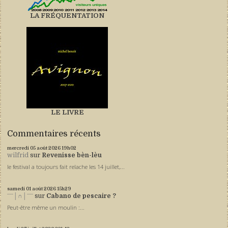
LA FRÉQUENTATION
LE LIVRE
Commentaires récents
mercredi 05
août 2026
19h02
wilfrid
sur
Revenisse bèn-lèu
le festival a toujours fait relache les 14 juillet,...
samedi 01
août 2026
15h29
ˉˉˉ│∩│ˉˉˉ
sur
Cabano de pescaire ?
Peut-être même un moulin :...