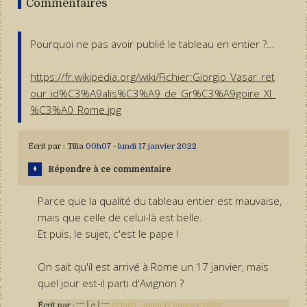
Commentaires
Pourquoi ne pas avoir publié le tableau en entier ?...
https://fr.wikipedia.org/wiki/Fichier:Giorgio_Vasar_ret
our_id%C3%A9alis%C3%A9_de_Gr%C3%A9goire_XI_
%C3%A0_Rome.jpg
Écrit par :
Tilia
00h07
-
lundi 17
janvier 2022
Répondre à ce commentaire
Parce que la qualité du tableau entier est mauvaise,
mais que celle de celui-là est belle.
Et puis, le sujet, c'est le pape !
On sait qu'il est arrivé à Rome un 17 janvier, mais
quel jour est-il parti d'Avignon ?
Écrit par :
ˉˉˉ│∩│ˉˉˉ
00h10
-
lundi 17
janvier 2022