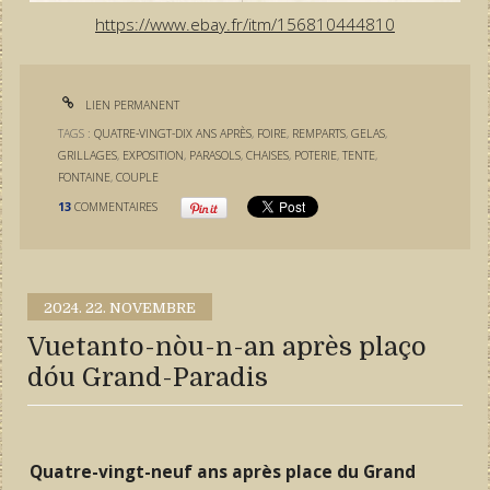
https://www.ebay.fr/itm/156810444810
LIEN PERMANENT
TAGS :
QUATRE-VINGT-DIX ANS APRÈS
,
FOIRE
,
REMPARTS
,
GELAS
,
GRILLAGES
,
EXPOSITION
,
PARASOLS
,
CHAISES
,
POTERIE
,
TENTE
,
FONTAINE
,
COUPLE
13
COMMENTAIRES
2024.
22. NOVEMBRE
Vuetanto-nòu-n-an après plaço
dóu Grand-Paradis
Quatre-vingt-neuf ans après place du Grand