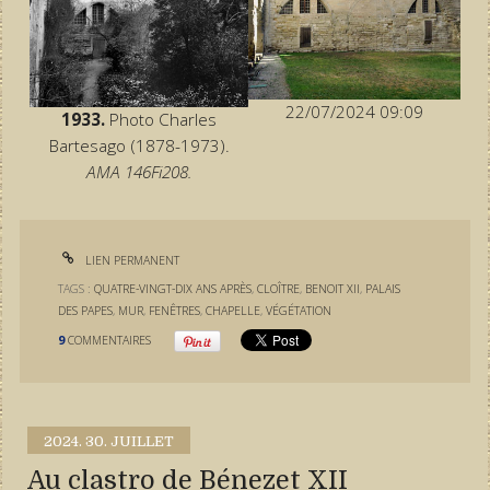
22/07/2024 09:09
1933.
Photo Charles
Bartesago (1878-1973).
AMA 146Fi208.
LIEN PERMANENT
TAGS :
QUATRE-VINGT-DIX ANS APRÈS
,
CLOÎTRE
,
BENOIT XII
,
PALAIS
DES PAPES
,
MUR
,
FENÊTRES
,
CHAPELLE
,
VÉGÉTATION
9
COMMENTAIRES
2024.
30. JUILLET
Au clastro de Bénezet XII