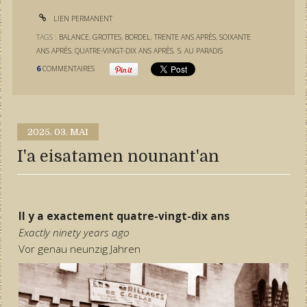
LIEN PERMANENT
TAGS :
BALANCE
,
GROTTES
,
BORDEL
,
TRENTE ANS APRÈS
,
SOIXANTE
ANS APRÈS
,
QUATRE-VINGT-DIX ANS APRÈS
,
5
,
AU PARADIS
6
COMMENTAIRES
2025.
03. MAI
I'a eisatamen nounant'an
Il y a exactement quatre-vingt-dix ans
Exactly ninety years ago
Vor genau neunzig Jahren