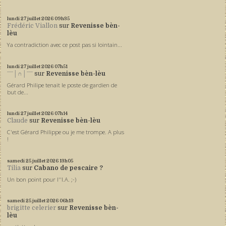
lundi 27
juillet 2026
09h35
Frédéric Viallon
sur
Revenisse bèn-
lèu
Ya contradiction avec ce post pas si lointain...
lundi 27
juillet 2026
07h51
ˉˉˉ│∩│ˉˉˉ
sur
Revenisse bèn-lèu
Gérard Philipe tenait le poste de gardien de
but de...
lundi 27
juillet 2026
07h14
Claude
sur
Revenisse bèn-lèu
C'est Gérard Philippe ou je me trompe. A plus
!
samedi 25
juillet 2026
13h05
Tilia
sur
Cabano de pescaire ?
Un bon point pour l''I.A. ;-)
samedi 25
juillet 2026
06h13
brigitte celerier
sur
Revenisse bèn-
lèu