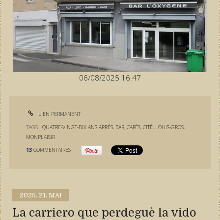
06/08/2025 16:47
LIEN PERMANENT
TAGS :
QUATRE-VINGT-DIX ANS APRÈS
,
BAR
,
CAFÉS
,
CITÉ
,
LOUIS-GROS
,
MONPLAISIR
13
COMMENTAIRES
2025.
21. MAI
La carriero que perdeguè la vido