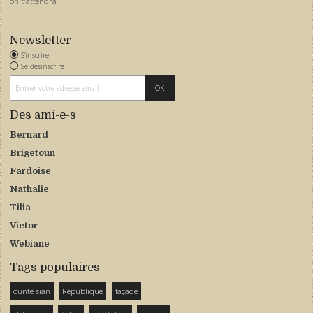
on t'attendra
Newsletter
S'inscrire
Se désinscrire
Des ami-e-s
Bernard
Brigetoun
Fardoise
Nathalie
Tilia
Victor
Webiane
Tags populaires
ounte sian
République
façade