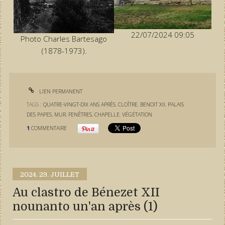
22/07/2024 09:05
Photo Charles Bartesago
(1878-1973).
LIEN PERMANENT
TAGS :
QUATRE-VINGT-DIX ANS APRÈS
,
CLOÎTRE
,
BENOIT XII
,
PALAIS
DES PAPES
,
MUR
,
FENÊTRES
,
CHAPELLE
,
VÉGÉTATION
1
COMMENTAIRE
2024.
29. JUILLET
Au clastro de Bénezet XII
nounanto un'an après (1)