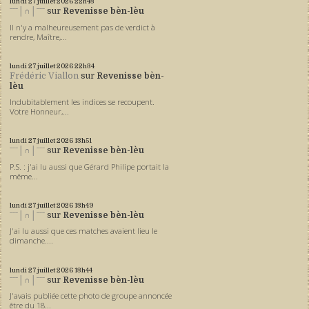
lundi 27
juillet 2026
22h43
ˉˉˉ│∩│ˉˉˉ
sur
Revenisse bèn-lèu
Il n'y a malheureusement pas de verdict à
rendre, Maître,...
lundi 27
juillet 2026
22h34
Frédéric Viallon
sur
Revenisse bèn-
lèu
Indubitablement les indices se recoupent.
Votre Honneur,...
lundi 27
juillet 2026
13h51
ˉˉˉ│∩│ˉˉˉ
sur
Revenisse bèn-lèu
P.S. : j'ai lu aussi que Gérard Philipe portait la
même...
lundi 27
juillet 2026
13h49
ˉˉˉ│∩│ˉˉˉ
sur
Revenisse bèn-lèu
J'ai lu aussi que ces matches avaient lieu le
dimanche....
lundi 27
juillet 2026
13h44
ˉˉˉ│∩│ˉˉˉ
sur
Revenisse bèn-lèu
J'avais publiée cette photo de groupe annoncée
être du 18...