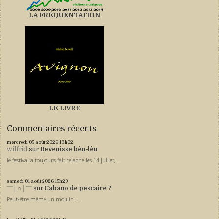
LA FRÉQUENTATION
LE LIVRE
Commentaires récents
mercredi 05
août 2026
19h02
wilfrid
sur
Revenisse bèn-lèu
le festival a toujours fait relache les 14 juillet,...
samedi 01
août 2026
15h29
ˉˉˉ│∩│ˉˉˉ
sur
Cabano de pescaire ?
Peut-être même un moulin :...