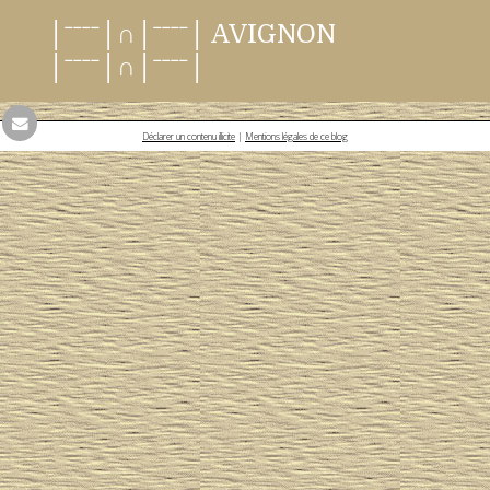
│ˉˉˉˉ│∩│ˉˉˉˉ│ AVIGNON
│ˉˉˉˉ│∩│ˉˉˉˉ│
Déclarer un contenu illicite
|
Mentions légales de ce blog