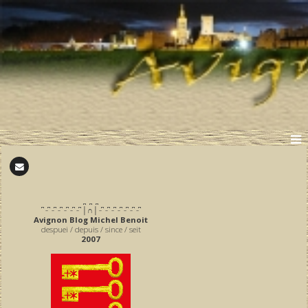
̪ ̪ ̪
͆ ̵ ͆ ̵ ͆ ̵ ͆ ̵ ͆ ̵ ͆ ̵ ͆ │∩│ ̵ ͆ ̵ ͆ ̵ ͆ ̵ ͆ ̵ ͆ ̵ ͆ ̵ ͆
Avignon Blog Michel Benoit
despuei / depuis / since / seit
2007