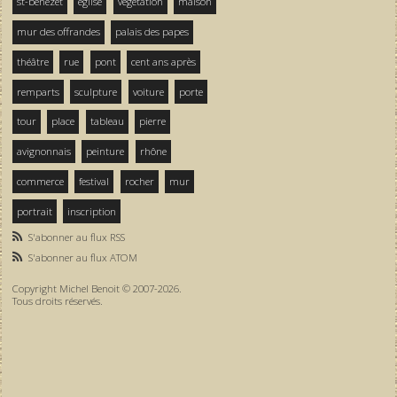
st-bénezet
église
végétation
maison
mur des offrandes
palais des papes
théâtre
rue
pont
cent ans après
remparts
sculpture
voiture
porte
tour
place
tableau
pierre
avignonnais
peinture
rhône
commerce
festival
rocher
mur
portrait
inscription
S'abonner au flux RSS
S'abonner au flux ATOM
Copyright Michel Benoit © 2007-2026.
Tous droits réservés.