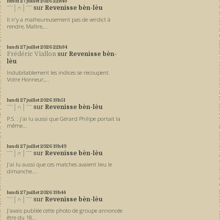
lundi 27
juillet 2026
22h43
ˉˉˉ│∩│ˉˉˉ
sur
Revenisse bèn-lèu
Il n'y a malheureusement pas de verdict à
rendre, Maître,...
lundi 27
juillet 2026
22h34
Frédéric Viallon
sur
Revenisse bèn-
lèu
Indubitablement les indices se recoupent.
Votre Honneur,...
lundi 27
juillet 2026
13h51
ˉˉˉ│∩│ˉˉˉ
sur
Revenisse bèn-lèu
P.S. : j'ai lu aussi que Gérard Philipe portait la
même...
lundi 27
juillet 2026
13h49
ˉˉˉ│∩│ˉˉˉ
sur
Revenisse bèn-lèu
J'ai lu aussi que ces matches avaient lieu le
dimanche....
lundi 27
juillet 2026
13h44
ˉˉˉ│∩│ˉˉˉ
sur
Revenisse bèn-lèu
J'avais publiée cette photo de groupe annoncée
être du 18...