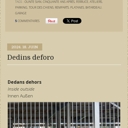
TAGS :
OUNTE SIAN
,
CINQUANTE ANS APRÈS
,
FERRUCE
,
ATELIERS
,
PARKING
,
TOUR DES CHIENS
,
REMPARTS
,
PLATANES
,
BATARDEAU
,
GARAGE
5
COMMENTAIRES
2024.
18. JUIN
Dedins deforo
Dedans dehors
Inside outside
Innen Außen