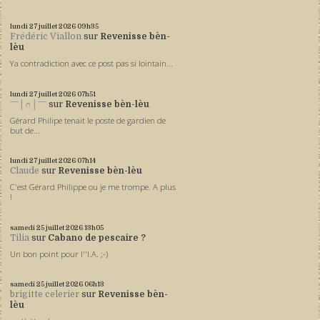
lundi 27
juillet 2026
09h35
Frédéric Viallon
sur
Revenisse bèn-
lèu
Ya contradiction avec ce post pas si lointain...
lundi 27
juillet 2026
07h51
ˉˉˉ│∩│ˉˉˉ
sur
Revenisse bèn-lèu
Gérard Philipe tenait le poste de gardien de
but de...
lundi 27
juillet 2026
07h14
Claude
sur
Revenisse bèn-lèu
C'est Gérard Philippe ou je me trompe. A plus
!
samedi 25
juillet 2026
13h05
Tilia
sur
Cabano de pescaire ?
Un bon point pour l''I.A. ;-)
samedi 25
juillet 2026
06h13
brigitte celerier
sur
Revenisse bèn-
lèu