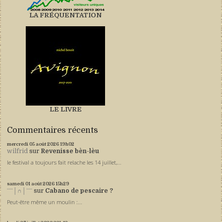
LA FRÉQUENTATION
LE LIVRE
Commentaires récents
mercredi 05
août 2026
19h02
wilfrid
sur
Revenisse bèn-lèu
le festival a toujours fait relache les 14 juillet,...
samedi 01
août 2026
15h29
ˉˉˉ│∩│ˉˉˉ
sur
Cabano de pescaire ?
Peut-être même un moulin :...