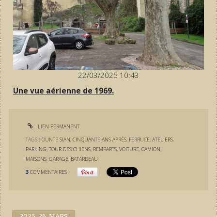
22/03/2025 10:43
Une vue aérienne de 1969.
LIEN PERMANENT
TAGS :
OUNTE SIAN
,
CINQUANTE ANS APRÈS
,
FERRUCE
,
ATELIERS
,
PARKING
,
TOUR DES CHIENS
,
REMPARTS
,
VOITURE
,
CAMION
,
MAISONS
,
GARAGE
,
BATARDEAU
3
COMMENTAIRES
2025.
26. MARS