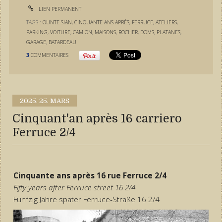
LIEN PERMANENT
TAGS :
OUNTE SIAN
,
CINQUANTE ANS APRÈS
,
FERRUCE
,
ATELIERS
,
PARKING
,
VOITURE
,
CAMION
,
MAISONS
,
ROCHER
,
DOMS
,
PLATANES
,
GARAGE
,
BATARDEAU
3
COMMENTAIRES
2025.
25. MARS
Cinquant'an après 16 carriero
Ferruce 2/4
Cinquante ans après 16 rue Ferruce 2/4
Fifty years after Ferruce street 16 2/4
Fünfzig Jahre später Ferruce-Straße 16 2/4