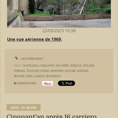
22/03/2025 10:38
Une vue aérienne de 1969.
LIEN PERMANENT
TAGS :
OUNTE SIAN
,
CINQUANTE ANS APRÈS
,
FERRUCE
,
ATELIERS
,
PARKING
,
TOUR DES CHIENS
,
REMPARTS
,
VOITURE
,
MAISONS
,
ROCHER
,
DOMS
,
GARAGE
,
BATARDEAU
6
COMMENTAIRES
2025.
24. MARS
Cinquant'an après 16 carriero