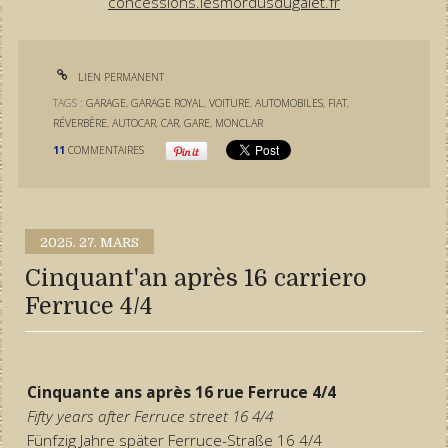
concessions.lesmordusdugalet.fr
LIEN PERMANENT
TAGS :
GARAGE
,
GARAGE ROYAL
,
VOITURE
,
AUTOMOBILES
,
FIAT
,
RÉVERBÈRE
,
AUTOCAR
,
CAR
,
GARE
,
MONCLAR
11
COMMENTAIRES
2025.
27. MARS
Cinquant'an après 16 carriero
Ferruce 4/4
Cinquante ans après 16 rue Ferruce 4/4
Fifty years after Ferruce street 16 4/4
Fünfzig Jahre später Ferruce-Straße 16 4/4