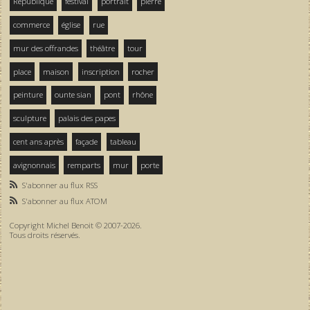
République
festival
portrait
pierre
commerce
église
rue
mur des offrandes
théâtre
tour
place
maison
inscription
rocher
peinture
ounte sian
pont
rhône
sculpture
palais des papes
cent ans après
façade
tableau
avignonnais
remparts
mur
porte
S'abonner au flux RSS
S'abonner au flux ATOM
Copyright Michel Benoit © 2007-2026.
Tous droits réservés.