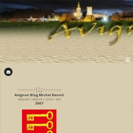
̪ ̪ ̪
͆ ̵ ͆ ̵ ͆ ̵ ͆ ̵ ͆ ̵ ͆ ̵ ͆ │∩│ ̵ ͆ ̵ ͆ ̵ ͆ ̵ ͆ ̵ ͆ ̵ ͆ ̵ ͆
Avignon Blog Michel Benoit
despuei / depuis / since / seit
2007