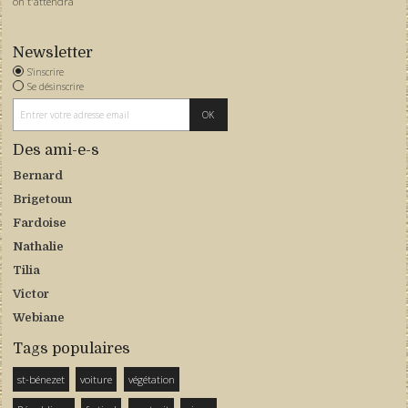
on t'attendra
Newsletter
S'inscrire
Se désinscrire
Des ami-e-s
Bernard
Brigetoun
Fardoise
Nathalie
Tilia
Victor
Webiane
Tags populaires
st-bénezet
voiture
végétation