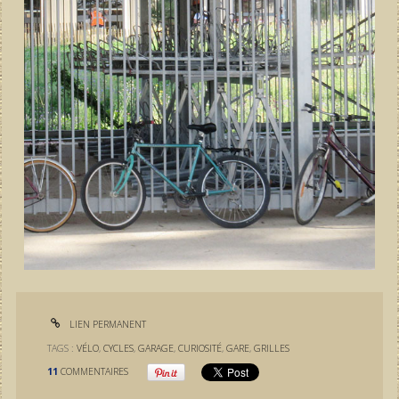
LIEN PERMANENT
TAGS :
VÉLO
,
CYCLES
,
GARAGE
,
CURIOSITÉ
,
GARE
,
GRILLES
11
COMMENTAIRES