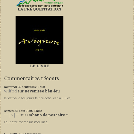
LA FRÉQUENTATION
LE LIVRE
Commentaires récents
mercredi 05
août 2026
19h02
wilfrid
sur
Revenisse bèn-lèu
le festival a toujours fait relache les 14 juillet,...
samedi 01
août 2026
15h29
ˉˉˉ│∩│ˉˉˉ
sur
Cabano de pescaire ?
Peut-être même un moulin :...