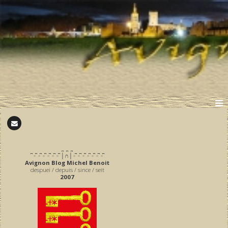
̪ ̪ ̪
͆ ̵ ͆ ̵ ͆ ̵ ͆ ̵ ͆ ̵ ͆ ̵ ͆ │∩│ ̵ ͆ ̵ ͆ ̵ ͆ ̵ ͆ ̵ ͆ ̵ ͆ ̵ ͆
Avignon Blog Michel Benoit
despuei / depuis / since / seit
2007