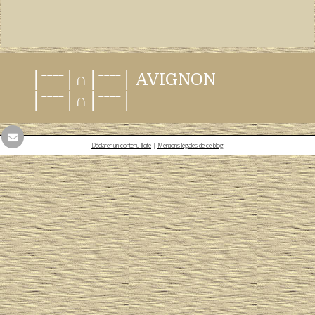
│ˉˉˉˉ│∩│ˉˉˉˉ│ AVIGNON
│ˉˉˉˉ│∩│ˉˉˉˉ│
Déclarer un contenu illicite
|
Mentions légales de ce blog