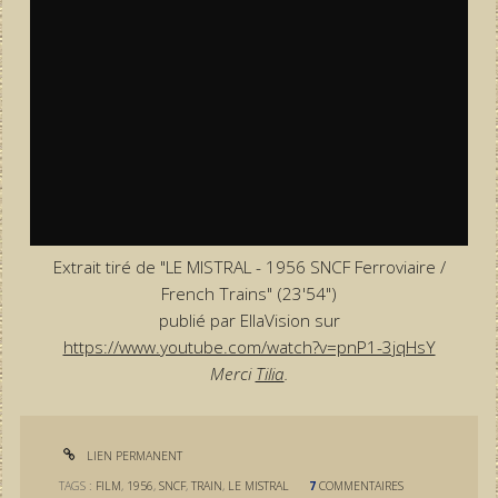
Extrait tiré de "LE MISTRAL - 1956 SNCF Ferroviaire /
French Trains" (23'54")
publié par EllaVision sur
https://www.youtube.com/watch?v=pnP1-3jqHsY
Merci
Tilia
.
LIEN PERMANENT
TAGS :
FILM
,
1956
,
SNCF
,
TRAIN
,
LE MISTRAL
7
COMMENTAIRES