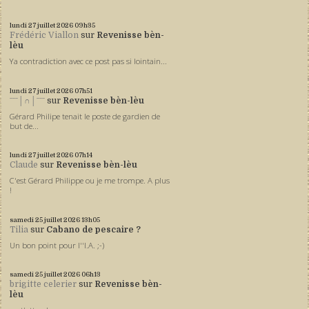
lundi 27
juillet 2026
09h35
Frédéric Viallon
sur
Revenisse bèn-
lèu
Ya contradiction avec ce post pas si lointain...
lundi 27
juillet 2026
07h51
ˉˉˉ│∩│ˉˉˉ
sur
Revenisse bèn-lèu
Gérard Philipe tenait le poste de gardien de
but de...
lundi 27
juillet 2026
07h14
Claude
sur
Revenisse bèn-lèu
C'est Gérard Philippe ou je me trompe. A plus
!
samedi 25
juillet 2026
13h05
Tilia
sur
Cabano de pescaire ?
Un bon point pour l''I.A. ;-)
samedi 25
juillet 2026
06h13
brigitte celerier
sur
Revenisse bèn-
lèu