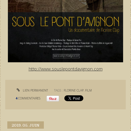
http://www.souslepontdavignon.com
LIEN PERMANENT
TAGS :
FLORINE CLAP
,
FILM
4
COMMENTAIRES
2019.
05. JUIN