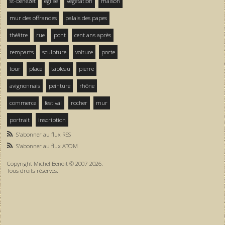
st-bénezet
église
végétation
maison
mur des offrandes
palais des papes
théâtre
rue
pont
cent ans après
remparts
sculpture
voiture
porte
tour
place
tableau
pierre
avignonnais
peinture
rhône
commerce
festival
rocher
mur
portrait
inscription
S'abonner au flux RSS
S'abonner au flux ATOM
Copyright Michel Benoit © 2007-2026.
Tous droits réservés.