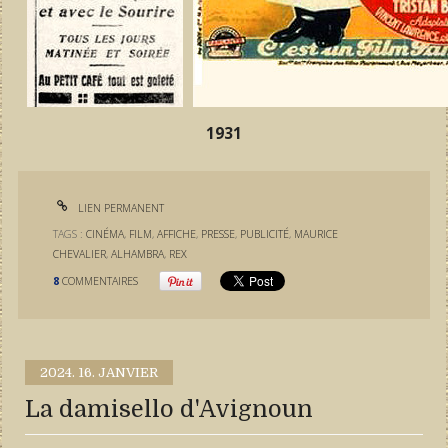
1931
LIEN PERMANENT
TAGS :
CINÉMA
,
FILM
,
AFFICHE
,
PRESSE
,
PUBLICITÉ
,
MAURICE
CHEVALIER
,
ALHAMBRA
,
REX
8
COMMENTAIRES
2024.
16. JANVIER
La damisello d'Avignoun