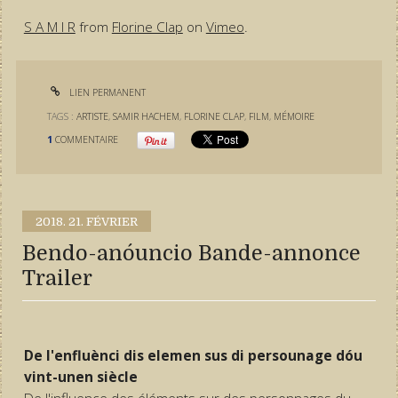
S A M I R
from
Florine Clap
on
Vimeo
.
LIEN PERMANENT
TAGS :
ARTISTE
,
SAMIR HACHEM
,
FLORINE CLAP
,
FILM
,
MÉMOIRE
1
COMMENTAIRE
2018.
21. FÉVRIER
Bendo-anóuncio Bande-annonce
Trailer
De l'enfluènci dis elemen sus di persounage dóu
vint-unen siècle