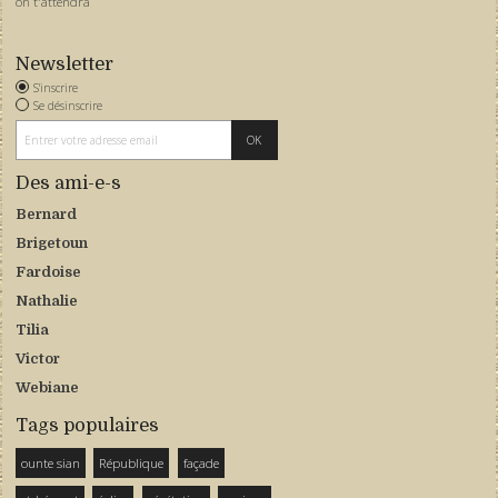
on t'attendra
Newsletter
S'inscrire
Se désinscrire
Des ami-e-s
Bernard
Brigetoun
Fardoise
Nathalie
Tilia
Victor
Webiane
Tags populaires
ounte sian
République
façade