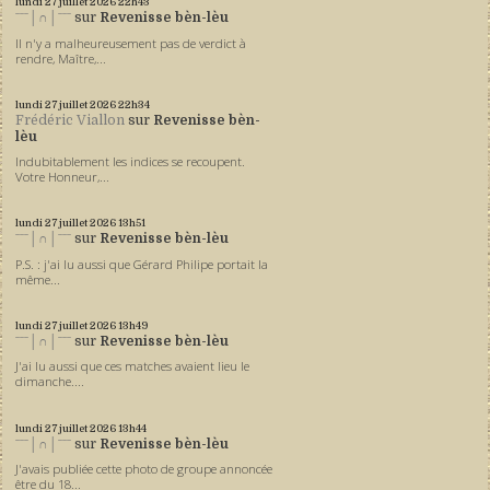
lundi 27
juillet 2026
22h43
ˉˉˉ│∩│ˉˉˉ
sur
Revenisse bèn-lèu
Il n'y a malheureusement pas de verdict à
rendre, Maître,...
lundi 27
juillet 2026
22h34
Frédéric Viallon
sur
Revenisse bèn-
lèu
Indubitablement les indices se recoupent.
Votre Honneur,...
lundi 27
juillet 2026
13h51
ˉˉˉ│∩│ˉˉˉ
sur
Revenisse bèn-lèu
P.S. : j'ai lu aussi que Gérard Philipe portait la
même...
lundi 27
juillet 2026
13h49
ˉˉˉ│∩│ˉˉˉ
sur
Revenisse bèn-lèu
J'ai lu aussi que ces matches avaient lieu le
dimanche....
lundi 27
juillet 2026
13h44
ˉˉˉ│∩│ˉˉˉ
sur
Revenisse bèn-lèu
J'avais publiée cette photo de groupe annoncée
être du 18...