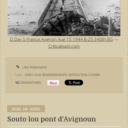
D Day S France Avignon Aug 15 1944 B-25 340th BG
—
Criticalpast.com
LIEN PERMANENT
TAGS :
VIDEO
,
FILM
,
BOMBARDEMENTS
,
DESTRUCTION
,
GUERRE
12
COMMENTAIRES
2020.
06. AVRIL
Souto lou pont d'Avignoun