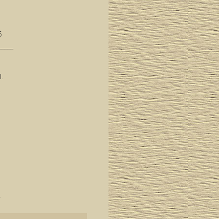
5
_____
l.
.