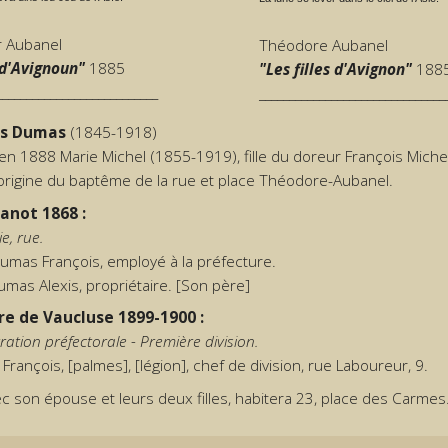
 Aubanel
Théodore Aubanel
 d'Avignoun"
1885
"Les filles d'Avignon"
188
___________________________
_______________________________
is Dumas
(1845-1918)
n 1888 Marie Michel (1855-1919), fille du doreur François Miche
'origine du baptême de la rue et place Théodore-Aubanel.
anot 1868 :
ie, rue.
as François, employé à la préfecture.
lexis, propriétaire. [Son père]
e de Vaucluse 1899-1900 :
ration préfectorale - Première division.
ançois, [palmes], [légion], chef de division, rue Laboureur, 9.
ec son épouse et leurs deux filles, habitera 23, place des Carmes