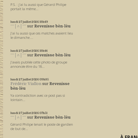
P.S. : j'ai lu aussi que Gérard Philipe
portait la même...
lundi 27
juillet 2026
13h49
ˉˉˉ│∩│ˉˉˉ
sur
Revenisse bèn-lèu
J'ai lu aussi que ces matches avaient lieu
le dimanche....
lundi 27
juillet 2026
13h44
ˉˉˉ│∩│ˉˉˉ
sur
Revenisse bèn-lèu
J'avais publiée cette photo de groupe
annoncée être du 18...
lundi 27
juillet 2026
09h35
Frédéric Viallon
sur
Revenisse
bèn-lèu
Ya contradiction avec ce post pas si
lointain...
lundi 27
juillet 2026
07h51
ˉˉˉ│∩│ˉˉˉ
sur
Revenisse bèn-lèu
Gérard Philipe tenait le poste de gardien
de but de...
À FRAN