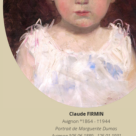
Claude FIRMIN
Avignon °1864 - †1944
Portrait de Marguerite Dumas
Avignon °05.06.1889 - †25.01.1931