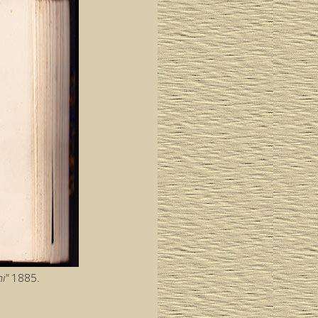
i"
1885.