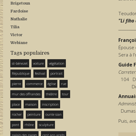
Brigetoun
Fardoise
Teoudor
Nathalie
"Li fiho
Tilia
_________
Victor
Franço
Webiane
Épouse e
Tags populaires
Sera à l
st-bénezet
voiture
végétation
Guide F
Carreter
République
festival
portrait
104 Dum
pierre
commerce
église
rue
Dumas A
mur des offrandes
théâtre
tour
Annuair
Administ
place
maison
inscription
Dumas Fr
rocher
peinture
ounte sian
Puis, av
pont
rhône
sculpture
palais des papes
cent ans après