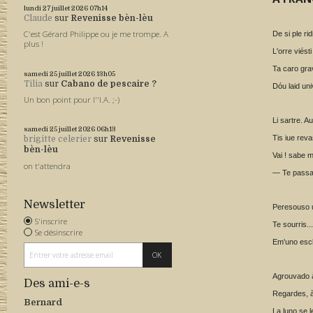
lundi 27
juillet 2026
07h14
Claude
sur
Revenisse bèn-lèu
C'est Gérard Philippe ou je me trompe. A
De si ple ri
plus !
L'orre viést
Ta caro grav
samedi 25
juillet 2026
13h05
Tilia
sur
Cabano de pescaire ?
Dóu laid un
Un bon point pour l''I.A. ;-)
Li sartre. 
samedi 25
juillet 2026
06h13
Tis iue reva
brigitte celerier
sur
Revenisse
bèn-lèu
Vai ! sabe m
on t'attendra
— Te passan
Newsletter
Peresouso u
S'inscrire
Te sourris..
Se désinscrire
Em'uno escl
Agrouvado à 
Des ami-e-s
Regardes, à 
Bernard
La luno se l