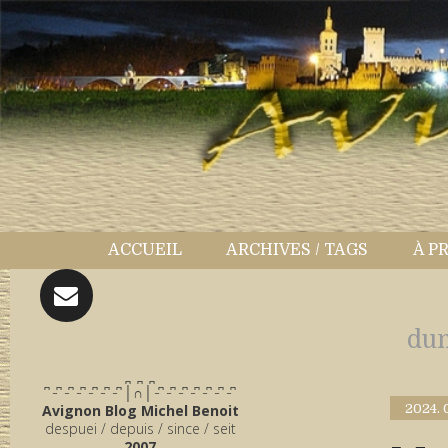
ACCUEIL
ARCHIVES / TAGS
À P
du
̪ ̪ ̪
͆ ̵ ͆ ̵ ͆ ̵ ͆ ̵ ͆ ̵ ͆ ̵ ͆ │∩│ ̵ ͆ ̵ ͆ ̵ ͆ ̵ ͆ ̵ ͆ ̵ ͆ ̵ ͆
Avignon Blog Michel Benoit
2024.
despuei / depuis / since / seit
2007