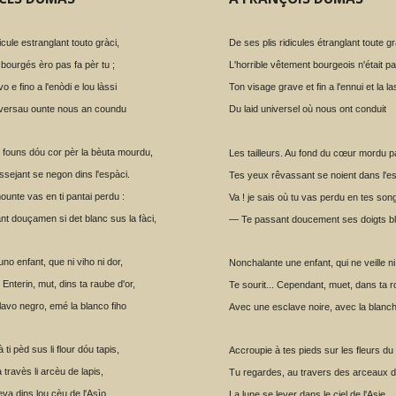
dicule estranglant touto gràci,
De ses plis ridicules étranglant toute g
i bourgés èro pas fa pèr tu ;
L'horrible vêtement bourgeois n'était pas
o e fino a l'enòdi e lou làssi
Ton visage grave et fin a l'ennui et la l
iversau ounte nous an coundu
Du laid universel où nous ont conduit
Au founs dóu cor pèr la bèuta mourdu,
Les tailleurs. Au fond du cœur mordu p
ssejant se negon dins l'espàci.
Tes yeux rêvassant se noient dans l'e
ounte vas en ti pantai perdu :
Va ! je sais où tu vas perdu en tes son
t douçamen si det blanc sus la fàci,
— Te passant doucement ses doigts bla
no enfant, que ni viho ni dor,
Nonchalante une enfant, qui ne veille ni
. Enterin, mut, dins ta raube d'or,
Te sourit... Cependant, muet, dans ta r
avo negro, emé la blanco fiho
Avec une esclave noire, avec la blanche
ti pèd sus li flour dóu tapis,
Accroupie à tes pieds sur les fleurs du 
travès li arcèu de lapis,
Tu regardes, au travers des arceaux d
eva dins lou cèu de l'Asìo.
La lune se lever dans le ciel de l'Asie.