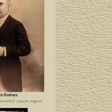
is Dumas.
ment
(clic)
E. Lescure, Avignon.