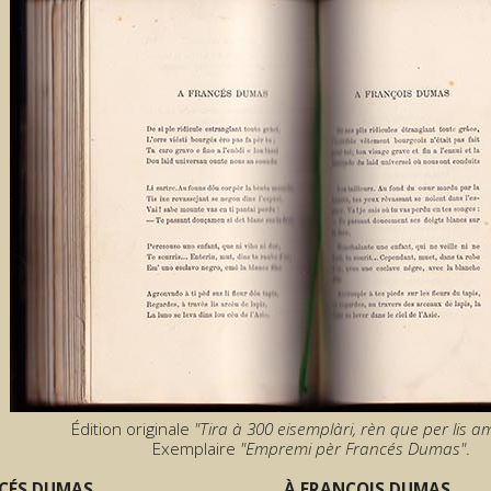
Édition originale
"Tira à 300 eisemplàri, rèn que per lis am
Exemplaire
"Empremi pèr Francés Dumas"
.
CÉS DUMAS
À FRANÇOIS DUMAS