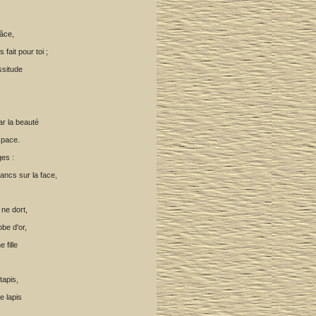
râce,
 fait pour toi ;
assitude
ar la beauté
space.
ges :
ncs sur la face,
 ne dort,
obe d'or,
 fille
tapis,
e lapis