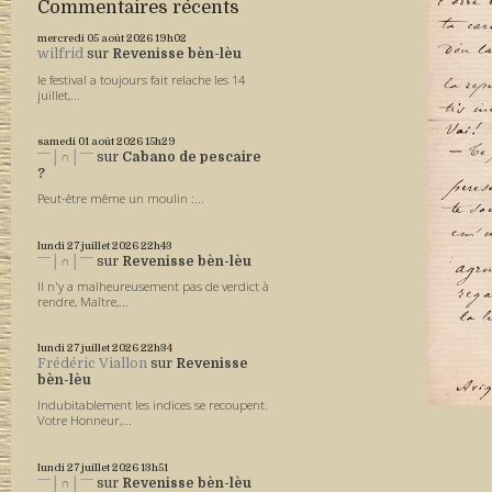
Commentaires récents
mercredi 05
août 2026
19h02
wilfrid
sur
Revenisse bèn-lèu
le festival a toujours fait relache les 14
juillet,...
samedi 01
août 2026
15h29
ˉˉˉ│∩│ˉˉˉ
sur
Cabano de pescaire
?
Peut-être même un moulin :...
lundi 27
juillet 2026
22h43
ˉˉˉ│∩│ˉˉˉ
sur
Revenisse bèn-lèu
Il n'y a malheureusement pas de verdict à
rendre, Maître,...
lundi 27
juillet 2026
22h34
Frédéric Viallon
sur
Revenisse
bèn-lèu
Indubitablement les indices se recoupent.
Votre Honneur,...
lundi 27
juillet 2026
13h51
ˉˉˉ│∩│ˉˉˉ
sur
Revenisse bèn-lèu