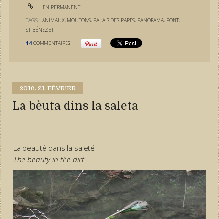
LIEN PERMANENT
TAGS :
ANIMAUX
,
MOUTONS
,
PALAIS DES PAPES
,
PANORAMA
,
PONT
,
ST-BÉNEZET
14
COMMENTAIRES
2016.
21. FÉVRIER
La bèuta dins la saleta
La beauté dans la saleté
The beauty in the dirt