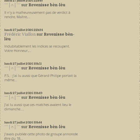
lundi 27
juillet 2026
22h43
ˉˉˉ│∩│ˉˉˉ
sur
Revenisse bèn-lèu
Il n'y a malheureusement pas de verdict à
rendre, Maître,...
lundi 27
juillet 2026
22h34
Frédéric Viallon
sur
Revenisse bèn-
lèu
Indubitablement les indices se recoupent.
Votre Honneur,...
lundi 27
juillet 2026
13h51
ˉˉˉ│∩│ˉˉˉ
sur
Revenisse bèn-lèu
P.S. : j'ai lu aussi que Gérard Philipe portait la
même...
lundi 27
juillet 2026
13h49
ˉˉˉ│∩│ˉˉˉ
sur
Revenisse bèn-lèu
J'ai lu aussi que ces matches avaient lieu le
dimanche....
lundi 27
juillet 2026
13h44
ˉˉˉ│∩│ˉˉˉ
sur
Revenisse bèn-lèu
J'avais publiée cette photo de groupe annoncée
être du 18...