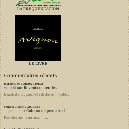
LA FRÉQUENTATION
LE LIVRE
Commentaires récents
mercredi 05
août 2026
19h02
wilfrid
sur
Revenisse bèn-lèu
le festival a toujours fait relache les 14 juillet,...
samedi 01
août 2026
15h29
ˉˉˉ│∩│ˉˉˉ
sur
Cabano de pescaire ?
Peut-être même un moulin :...