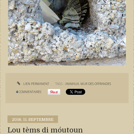
LIEN PERMANENT
TAGS :
ANIMAUX
,
MUR DES OFFRANDES
4
COMMENTAIRES
2016.
11. SEPTEMBRE
Lou tèms di móutoun