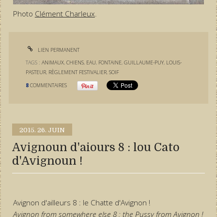
Photo
Clément Charleux
.
LIEN PERMANENT
TAGS :
ANIMAUX
,
CHIENS
,
EAU
,
FONTAINE
,
GUILLAUME-PUY
,
LOUIS-
PASTEUR
,
RÈGLEMENT FESTIVALIER
,
SOIF
8
COMMENTAIRES
2015.
26. JUIN
Avignoun d'aiours 8 : lou Cato
d'Avignoun !
Avignon d'ailleurs 8 : le Chatte d'Avignon !
Avignon from somewhere else 8 : the Pussy from Avignon !