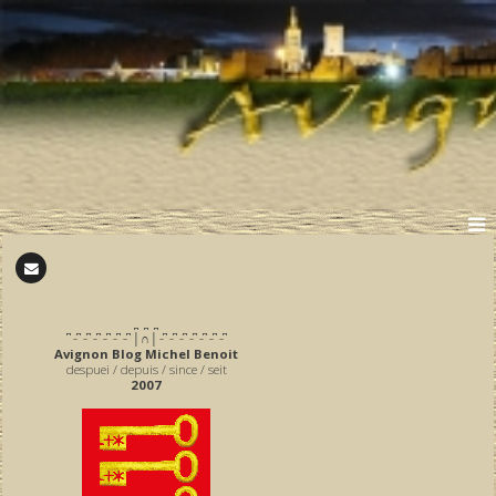
̪ ̪ ̪
͆ ̵ ͆ ̵ ͆ ̵ ͆ ̵ ͆ ̵ ͆ ̵ ͆ │∩│ ̵ ͆ ̵ ͆ ̵ ͆ ̵ ͆ ̵ ͆ ̵ ͆ ̵ ͆
Avignon Blog Michel Benoit
despuei / depuis / since / seit
2007