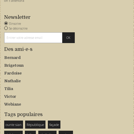
on t'attendra
Newsletter
S'inscrire
Se désinscrire
Des ami-e-s
Bernard
Brigetoun
Fardoise
Nathalie
Tilia
Victor
Webiane
Tags populaires
ounte sian
République
façade