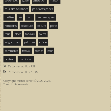
st-bénezet
église
végétation
maison
mur des offrandes
palais des papes
théâtre
rue
pont
cent ans après
remparts
sculpture
voiture
porte
tour
place
tableau
pierre
avignonnais
peinture
rhône
commerce
festival
rocher
mur
portrait
inscription
S'abonner au flux RSS
S'abonner au flux ATOM
Copyright Michel Benoit © 2007-2026.
Tous droits réservés.