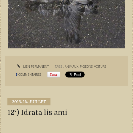
LIEN PERMANENT
TAGS :
ANIMAUX
,
PIGEONS
,
VOITURE
3
COMMENTAIRES
2015.
16. JUILLET
12°) Idrata lis ami