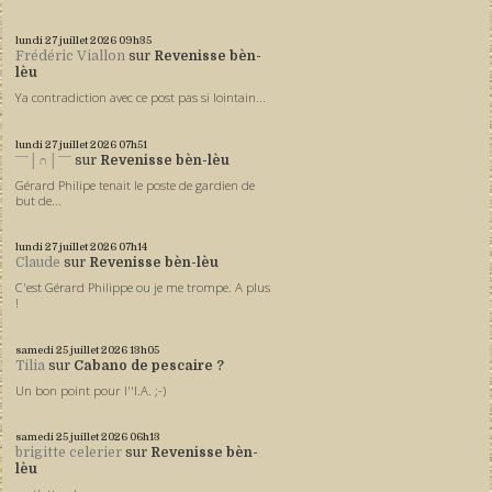
lundi 27
juillet 2026
09h35
Frédéric Viallon
sur
Revenisse bèn-
lèu
Ya contradiction avec ce post pas si lointain...
lundi 27
juillet 2026
07h51
ˉˉˉ│∩│ˉˉˉ
sur
Revenisse bèn-lèu
Gérard Philipe tenait le poste de gardien de
but de...
lundi 27
juillet 2026
07h14
Claude
sur
Revenisse bèn-lèu
C'est Gérard Philippe ou je me trompe. A plus
!
samedi 25
juillet 2026
13h05
Tilia
sur
Cabano de pescaire ?
Un bon point pour l''I.A. ;-)
samedi 25
juillet 2026
06h13
brigitte celerier
sur
Revenisse bèn-
lèu