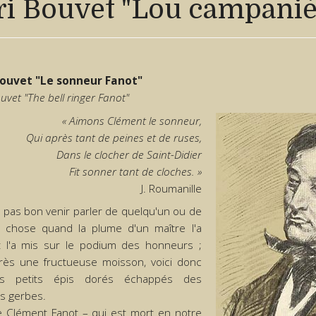
ri Bouvet "Lou campanié
Bouvet "Le sonneur Fanot"
uvet "The bell ringer Fanot"
« Aimons Clément le sonneur,
Qui après tant de peines et de ruses,
Dans le clocher de Saint-Didier
Fit sonner tant de cloches. »
J. Roumanille
it pas bon venir parler de quelqu'un ou de
 chose quand la plume d'un maître l'a
t l'a mis sur le podium des honneurs ;
rès une fructueuse moisson, voici donc
es petits épis dorés échappés des
es gerbes.
e Clément Fanot – qui est mort en notre