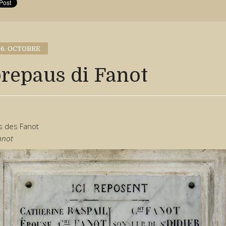
26. OCTOBRE
prepaus di Fanot
s des Fanot
anot