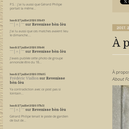
P.S. : j'ai lu aussi que Gérard Philipe
portait la même...
lundi 27
juillet 2026
13h49
ˉˉˉ│∩│ˉˉˉ
sur
Revenisse bèn-lèu
2017.
J'ai lu aussi que ces matches avaient lieu
le dimanche....
À 
lundi 27
juillet 2026
13h44
ˉˉˉ│∩│ˉˉˉ
sur
Revenisse bèn-lèu
J'avais publiée cette photo de groupe
annoncée être du 18...
À propo
lundi 27
juillet 2026
09h35
About F
Frédéric Viallon
sur
Revenisse
bèn-lèu
Ya contradiction avec ce post pas si
lointain...
lundi 27
juillet 2026
07h51
ˉˉˉ│∩│ˉˉˉ
sur
Revenisse bèn-lèu
Gérard Philipe tenait le poste de gardien
de but de...