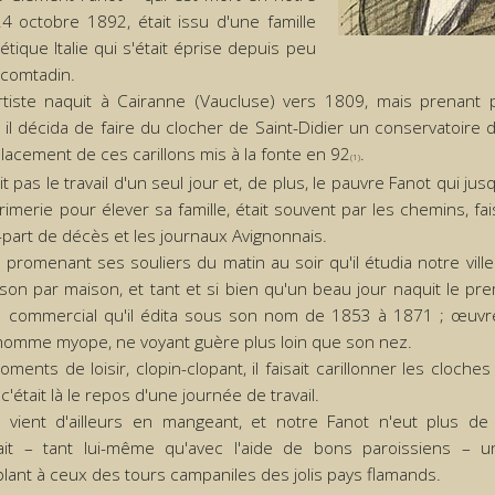
 24 octobre 1892, était issu d'une famille
étique Italie qui s'était éprise depuis peu
 comtadin.
rtiste naquit à Cairanne (Vaucluse) vers 1809, mais prenan
 il décida de faire du clocher de Saint-Didier un conservatoire
acement de ces carillons mis à la fonte en 92
.
(1)
it pas le travail d'un seul jour et, de plus, le pauvre Fanot qui jusq
imerie pour élever sa famille, était souvent par les chemins, fa
e-part de décès et les journaux Avignonnais.
 promenant ses souliers du matin au soir qu'il étudia notre ville
son par maison, et tant et si bien qu'un beau jour naquit le pr
n commercial qu'il édita sous son nom de 1853 à 1871 ; œuvr
homme myope, ne voyant guère plus loin que son nez.
ments de loisir, clopin-clopant, il faisait carillonner les cloche
 c'était là le repos d'une journée de travail.
it vient d'ailleurs en mangeant, et notre Fanot n'eut plus de 
erait – tant lui-même qu'avec l'aide de bons paroissiens – un
ant à ceux des tours campaniles des jolis pays flamands.