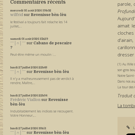
Commentaires récents
parole, 
Profund
mercredi 05
août 2026
19h02
wilfrid
sur
Revenisse bèn-lèu
Aujourd'
le festival a toujours fait relache les 14
aimait l
juillet,...
cloches 
samedi 01
août 2026
15h29
d'airain
ˉˉˉ│∩│ˉˉˉ
sur
Cabano de pescaire
carillo
?
dresser
Peut-être même un moulin :...
(1) Au XVIe
lundi 27
juillet 2026
22h43
son gros bou
ˉˉˉ│∩│ˉˉˉ
sur
Revenisse bèn-lèu
Notre Saint-
Il n'y a malheureusement pas de verdict à
Dans nos aut
rendre, Maître,...
La tour des 
Traduit 
lundi 27
juillet 2026
22h34
Frédéric Viallon
sur
Revenisse
bèn-lèu
La tomb
Indubitablement les indices se recoupent.
Votre Honneur,...
L
lundi 27
juillet 2026
13h51
ˉˉˉ│∩│ˉˉˉ
sur
Revenisse bèn-lèu