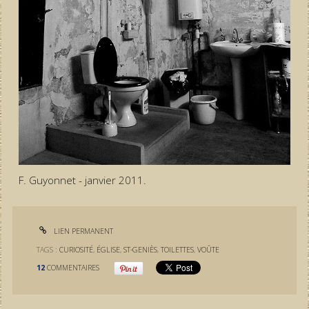
F. Guyonnet - janvier 2011.
LIEN PERMANENT
TAGS :
CURIOSITÉ
,
ÉGLISE
,
ST-GENIÈS
,
TOILETTES
,
VOÛTE
12
COMMENTAIRES