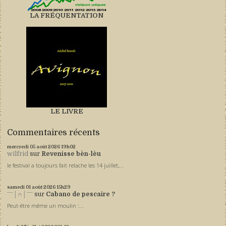
LA FRÉQUENTATION
LE LIVRE
Commentaires récents
mercredi 05
août 2026
19h02
wilfrid
sur
Revenisse bèn-lèu
le festival a toujours fait relache les 14 juillet,...
samedi 01
août 2026
15h29
ˉˉˉ│∩│ˉˉˉ
sur
Cabano de pescaire ?
Peut-être même un moulin :...