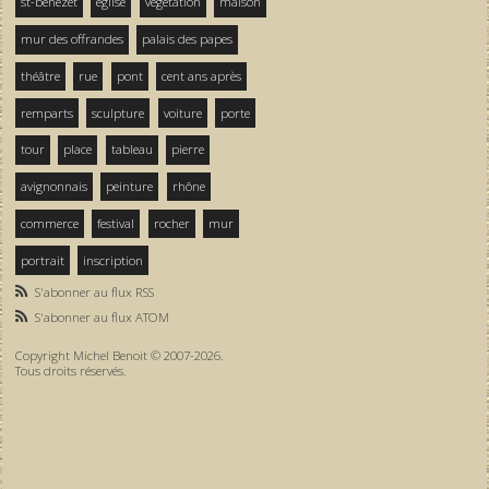
st-bénezet
église
végétation
maison
mur des offrandes
palais des papes
théâtre
rue
pont
cent ans après
remparts
sculpture
voiture
porte
tour
place
tableau
pierre
avignonnais
peinture
rhône
commerce
festival
rocher
mur
portrait
inscription
S'abonner au flux RSS
S'abonner au flux ATOM
Copyright Michel Benoit © 2007-2026.
Tous droits réservés.