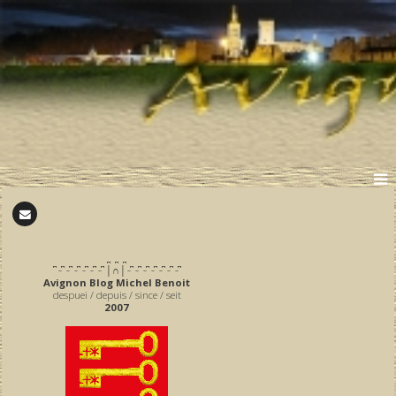
̪ ̪ ̪
͆ ̵ ͆ ̵ ͆ ̵ ͆ ̵ ͆ ̵ ͆ ̵ ͆ │∩│ ̵ ͆ ̵ ͆ ̵ ͆ ̵ ͆ ̵ ͆ ̵ ͆ ̵ ͆
Avignon Blog Michel Benoit
despuei / depuis / since / seit
2007