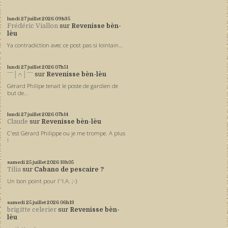
lundi 27
juillet 2026
09h35
Frédéric Viallon
sur
Revenisse bèn-
lèu
Ya contradiction avec ce post pas si lointain...
lundi 27
juillet 2026
07h51
ˉˉˉ│∩│ˉˉˉ
sur
Revenisse bèn-lèu
Gérard Philipe tenait le poste de gardien de
but de...
lundi 27
juillet 2026
07h14
Claude
sur
Revenisse bèn-lèu
C'est Gérard Philippe ou je me trompe. A plus
!
samedi 25
juillet 2026
13h05
Tilia
sur
Cabano de pescaire ?
Un bon point pour l''I.A. ;-)
samedi 25
juillet 2026
06h13
brigitte celerier
sur
Revenisse bèn-
lèu