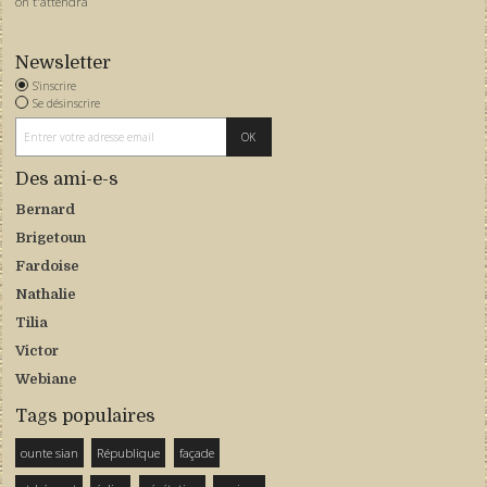
on t'attendra
Newsletter
S'inscrire
Se désinscrire
Des ami-e-s
Bernard
Brigetoun
Fardoise
Nathalie
Tilia
Victor
Webiane
Tags populaires
ounte sian
République
façade