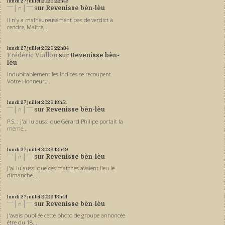
lundi 27
juillet 2026
22h43
ˉˉˉ│∩│ˉˉˉ
sur
Revenisse bèn-lèu
Il n'y a malheureusement pas de verdict à
rendre, Maître,...
lundi 27
juillet 2026
22h34
Frédéric Viallon
sur
Revenisse bèn-
lèu
Indubitablement les indices se recoupent.
Votre Honneur,...
lundi 27
juillet 2026
13h51
ˉˉˉ│∩│ˉˉˉ
sur
Revenisse bèn-lèu
P.S. : j'ai lu aussi que Gérard Philipe portait la
même...
lundi 27
juillet 2026
13h49
ˉˉˉ│∩│ˉˉˉ
sur
Revenisse bèn-lèu
J'ai lu aussi que ces matches avaient lieu le
dimanche....
lundi 27
juillet 2026
13h44
ˉˉˉ│∩│ˉˉˉ
sur
Revenisse bèn-lèu
J'avais publiée cette photo de groupe annoncée
être du 18...