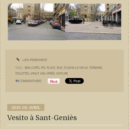
LIEN PERMANENT
TAGS :
BAR
,
CAFÉS
,
PIE
,
PLACE
,
RUE
,
ST-JEAN-LE-VIEUX
,
TERRASSE
,
TOILETTES
,
VINGT ANS APRÈS
,
VOITURE
11
COMMENTAIRES
2013.
03. AVRIL
Vesito à Sant-Geniès