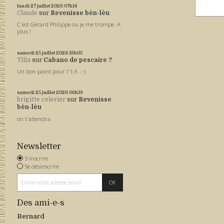
lundi 27
juillet 2026
07h14
Claude
sur
Revenisse bèn-lèu
C'est Gérard Philippe ou je me trompe. A
plus !
samedi 25
juillet 2026
13h05
Tilia
sur
Cabano de pescaire ?
Un bon point pour l''I.A. ;-)
samedi 25
juillet 2026
06h13
brigitte celerier
sur
Revenisse
bèn-lèu
on t'attendra
Newsletter
S'inscrire
Se désinscrire
Des ami-e-s
Bernard