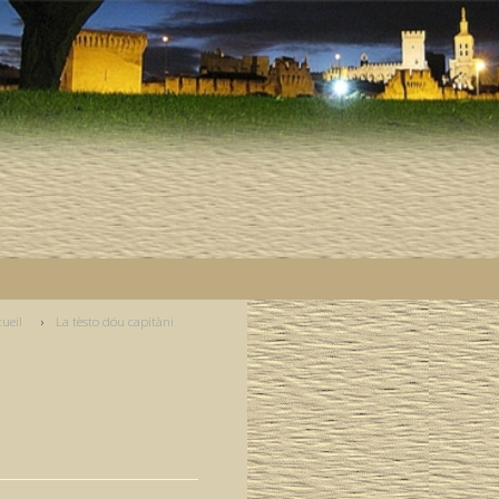
cueil
La tèsto dóu capitàni