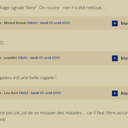
chage signale "libre". On rouvre : rien n'a été nettoyé....
r :
Michel Benoit
09h40
-
lundi 05
avril 2010
Rép
.D.
r :
jeandler
10h10
-
lundi 05
avril 2010
Rép
gadou est une belle cagade !
r :
Lou Ravi
19h22
-
lundi 05
avril 2010
Rép
st pas joli, joli de se moquer des malades... car il faut l'être as
nt!