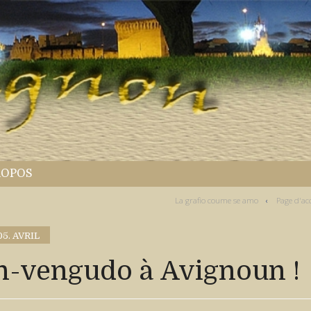
ROPOS
La grafio coume se amo
Page d'ac
05. AVRIL
n-vengudo à Avignoun !