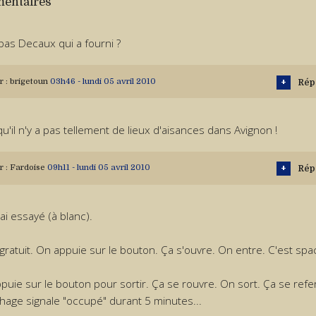
entaires
 pas Decaux qui a fourni ?
r :
brigetoun
03h46
-
lundi 05
avril 2010
Rép
qu'il n'y a pas tellement de lieux d'aisances dans Avignon !
r :
Fardoise
09h11
-
lundi 05
avril 2010
Rép
 ai essayé (à blanc).
 gratuit. On appuie sur le bouton. Ça s'ouvre. On entre. C'est sp
puie sur le bouton pour sortir. Ça se rouvre. On sort. Ça se ref
ichage signale "occupé" durant 5 minutes...