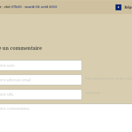
r :
chri
07h30
-
mardi 06
avril 2010
Rép
e un commentaire
Votre adresse email ne sera pas
Optionnel