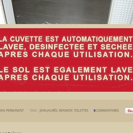
IEN PERMANENT
TAGS :
JEAN-JAURÈS
,
KENNEDY
,
TOILETTES
6
COMMENTAIRES