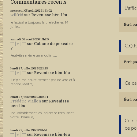
Commentaires récents
L'affi
mercredi 05
août 2026
19h02
wilfrid
sur
Revenisse bèn-lèu
le festival a toujours fait relache les 14
Écrit pa
juillet,...
samedi 01
août 2026
15h29
ˉˉˉ│∩│ˉˉˉ
sur
Cabano de pescaire
C.Q.F
?
Peut-être même un moulin :...
Écrit pa
lundi 27
juillet 2026
22h43
ˉˉˉ│∩│ˉˉˉ
sur
Revenisse bèn-lèu
Il n'y a malheureusement pas de verdict à
Ce ca
rendre, Maître,...
lundi 27
juillet 2026
22h34
Écrit pa
Frédéric Viallon
sur
Revenisse
bèn-lèu
Indubitablement les indices se recoupent.
Votre Honneur,...
Ce n'e
ce poi
lundi 27
juillet 2026
13h51
ˉˉˉ│∩│ˉˉˉ
sur
Revenisse bèn-lèu