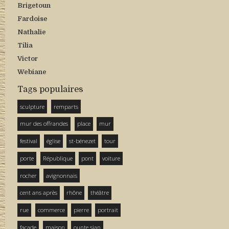
Brigetoun
Fardoise
Nathalie
Tilia
Victor
Webiane
Tags populaires
sculpture
remparts
mur des offrandes
place
mur
festival
église
st-bénezet
tour
porte
République
pont
voiture
rocher
avignonnais
cent ans après
rhône
théâtre
rue
commerce
pierre
portrait
façade
maison
ounte sian