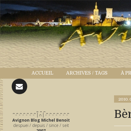
ACCUEIL
ARCHIVES / TAGS
À P
2010.
̪ ̪ ̪
Bè
͆ ̵ ͆ ̵ ͆ ̵ ͆ ̵ ͆ ̵ ͆ ̵ ͆ │∩│ ̵ ͆ ̵ ͆ ̵ ͆ ̵ ͆ ̵ ͆ ̵ ͆ ̵ ͆
Avignon Blog Michel Benoit
despuei / depuis / since / seit
2007