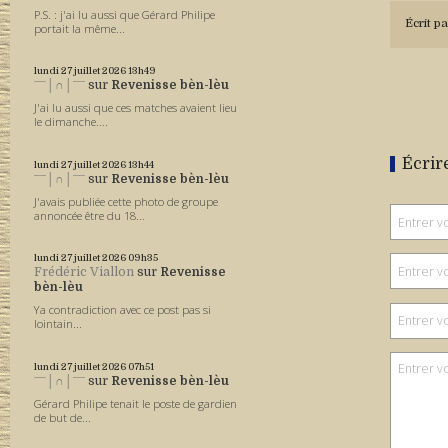
P.S. : j'ai lu aussi que Gérard Philipe
Écrit pa
portait la même...
lundi 27
juillet 2026
13h49
ˉˉˉ│∩│ˉˉˉ
sur
Revenisse bèn-lèu
J'ai lu aussi que ces matches avaient lieu
le dimanche....
Écrir
lundi 27
juillet 2026
13h44
ˉˉˉ│∩│ˉˉˉ
sur
Revenisse bèn-lèu
J'avais publiée cette photo de groupe
annoncée être du 18...
lundi 27
juillet 2026
09h35
Frédéric Viallon
sur
Revenisse
bèn-lèu
Ya contradiction avec ce post pas si
lointain...
lundi 27
juillet 2026
07h51
ˉˉˉ│∩│ˉˉˉ
sur
Revenisse bèn-lèu
Gérard Philipe tenait le poste de gardien
de but de...