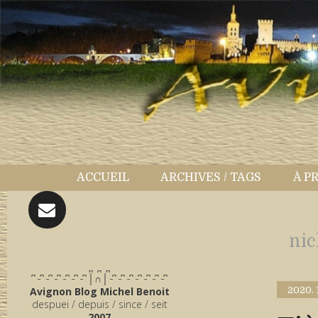
ACCUEIL
ARCHIVES / TAGS
À P
nic
̪ ̪ ̪
͆ ̵ ͆ ̵ ͆ ̵ ͆ ̵ ͆ ̵ ͆ ̵ ͆ │∩│ ̵ ͆ ̵ ͆ ̵ ͆ ̵ ͆ ̵ ͆ ̵ ͆ ̵ ͆
Avignon Blog Michel Benoit
2020.
despuei / depuis / since / seit
2007