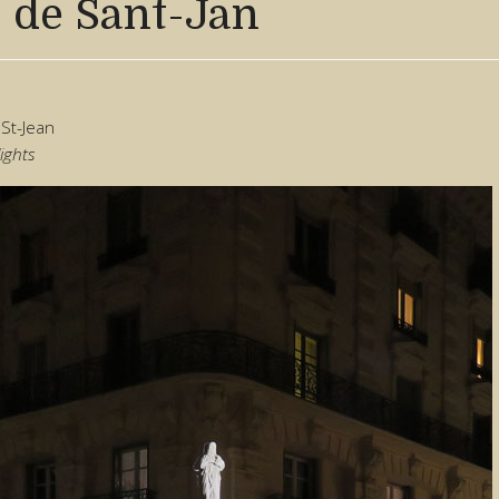
ò de Sant-Jan
St-Jean
lights