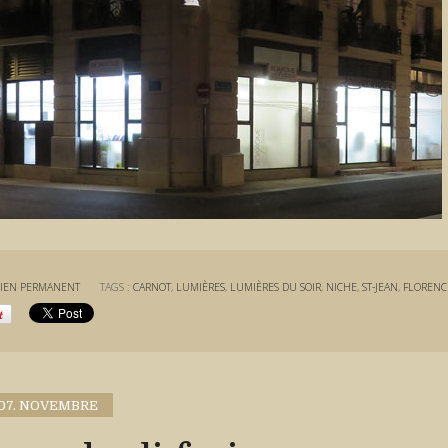
IEN PERMANENT
TAGS :
CARNOT
,
LUMIÈRES
,
LUMIÈRES DU SOIR
,
NICHE
,
ST-JEAN
,
FLORENC
07. NOVEMBRE