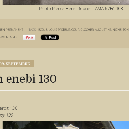
Photo Pierre-Henri Requin - AMA 67Fi1403.
IEN PERMANENT
TAGS :
ÉCOLE
,
LOUIS-PASTEUR
,
COUR
,
CLOCHER
,
AUGUSTINS
,
NICHE
,
FON
MMENTAIRES
09. SEPTEMBRE
n enebi 130
erdit 130
ay 130