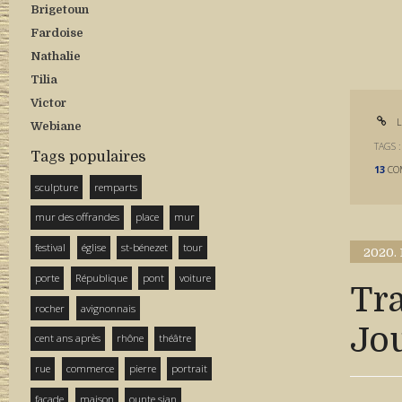
Brigetoun
Fardoise
Nathalie
Tilia
Victor
L
Webiane
TAGS 
Tags populaires
13
CO
sculpture
remparts
mur des offrandes
place
mur
festival
église
st-bénezet
tour
2020.
porte
République
pont
voiture
Tra
rocher
avignonnais
Jo
cent ans après
rhône
théâtre
rue
commerce
pierre
portrait
façade
maison
ounte sian