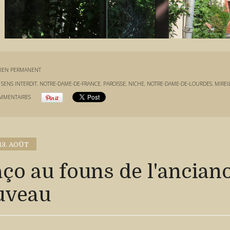
IEN PERMANENT
:
SENS INTERDIT
,
NOTRE-DAME-DE-FRANCE
,
PAROISSE
,
NICHE
,
NOTRE-DAME-DE-LOURDES
,
MIREI
MMENTAIRES
13. AOÛT
ço au founs de l'ancian
uveau