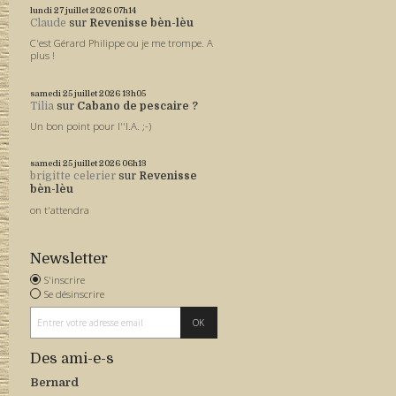
lundi 27
juillet 2026
07h14
Claude
sur
Revenisse bèn-lèu
C'est Gérard Philippe ou je me trompe. A
plus !
samedi 25
juillet 2026
13h05
Tilia
sur
Cabano de pescaire ?
Un bon point pour l''I.A. ;-)
samedi 25
juillet 2026
06h13
brigitte celerier
sur
Revenisse
bèn-lèu
on t'attendra
Newsletter
S'inscrire
Se désinscrire
Des ami-e-s
Bernard