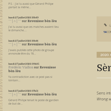
P.S. : j'ai lu aussi que Gérard Philipe
portait la même...
lundi 27
juillet 2026
13h49
ˉˉˉ│∩│ˉˉˉ
sur
Revenisse bèn-lèu
L
J'ai lu aussi que ces matches avaient lieu
le dimanche....
14
CO
lundi 27
juillet 2026
13h44
ˉˉˉ│∩│ˉˉˉ
sur
Revenisse bèn-lèu
J'avais publiée cette photo de groupe
annoncée être du 18...
2020.
lundi 27
juillet 2026
09h35
Sè
Frédéric Viallon
sur
Revenisse
bèn-lèu
Ya contradiction avec ce post pas si
lointain...
lundi 27
juillet 2026
07h51
Sens int
ˉˉˉ│∩│ˉˉˉ
sur
Revenisse bèn-lèu
Wrong w
Gérard Philipe tenait le poste de gardien
de but de...