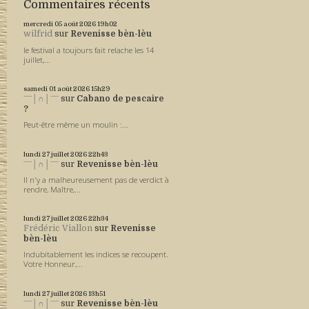
Commentaires récents
mercredi 05
août 2026
19h02
wilfrid
sur
Revenisse bèn-lèu
le festival a toujours fait relache les 14
juillet,...
samedi 01
août 2026
15h29
ˉˉˉ│∩│ˉˉˉ
sur
Cabano de pescaire
?
Peut-être même un moulin :...
lundi 27
juillet 2026
22h43
ˉˉˉ│∩│ˉˉˉ
sur
Revenisse bèn-lèu
Il n'y a malheureusement pas de verdict à
rendre, Maître,...
lundi 27
juillet 2026
22h34
Frédéric Viallon
sur
Revenisse
bèn-lèu
Indubitablement les indices se recoupent.
Votre Honneur,...
lundi 27
juillet 2026
13h51
ˉˉˉ│∩│ˉˉˉ
sur
Revenisse bèn-lèu