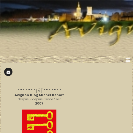
̪ ̪ ̪
͆ ̵ ͆ ̵ ͆ ̵ ͆ ̵ ͆ ̵ ͆ ̵ ͆ │∩│ ̵ ͆ ̵ ͆ ̵ ͆ ̵ ͆ ̵ ͆ ̵ ͆ ̵ ͆
Avignon Blog Michel Benoit
despuei / depuis / since / seit
2007