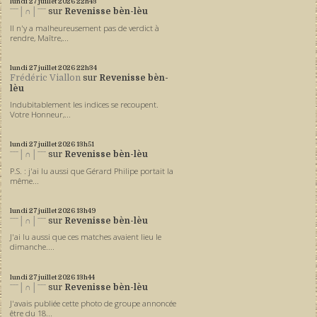
lundi 27
juillet 2026
22h43
ˉˉˉ│∩│ˉˉˉ
sur
Revenisse bèn-lèu
Il n'y a malheureusement pas de verdict à
rendre, Maître,...
lundi 27
juillet 2026
22h34
Frédéric Viallon
sur
Revenisse bèn-
lèu
Indubitablement les indices se recoupent.
Votre Honneur,...
lundi 27
juillet 2026
13h51
ˉˉˉ│∩│ˉˉˉ
sur
Revenisse bèn-lèu
P.S. : j'ai lu aussi que Gérard Philipe portait la
même...
lundi 27
juillet 2026
13h49
ˉˉˉ│∩│ˉˉˉ
sur
Revenisse bèn-lèu
J'ai lu aussi que ces matches avaient lieu le
dimanche....
lundi 27
juillet 2026
13h44
ˉˉˉ│∩│ˉˉˉ
sur
Revenisse bèn-lèu
J'avais publiée cette photo de groupe annoncée
être du 18...