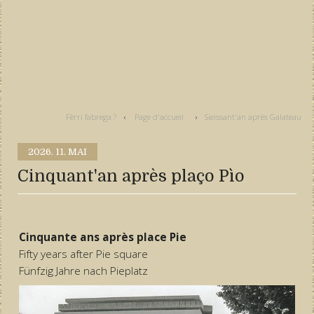
Fèrri fabrega ?
Page d'accueil
Sieissant'an après Galateau
2026.
11. MAI
Cinquant'an après plaço Pìo
Cinquante ans après place Pie
Fifty years after Pie square
Fünfzig Jahre nach Pieplatz