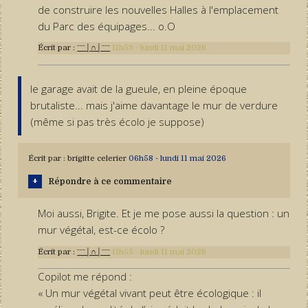
de construire les nouvelles Halles à l'emplacement
du Parc des équipages... o.O
Écrit par :
ˉˉˉ│∩│ˉˉˉ
11h53
-
lundi 11
mai 2026
le garage avait de la gueule, en pleine époque
brutaliste... mais j'aime davantage le mur de verdure
(même si pas très écolo je suppose)
Écrit par :
brigitte celerier
06h58
-
lundi 11
mai 2026
Répondre à ce commentaire
Moi aussi, Brigite. Et je me pose aussi la question : un
mur végétal, est-ce écolo ?
Écrit par :
ˉˉˉ│∩│ˉˉˉ
11h55
-
lundi 11
mai 2026
Copilot me répond :
« Un mur végétal vivant peut être écologique : il