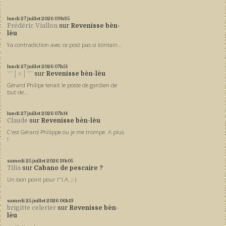
lundi 27
juillet 2026
09h35
Frédéric Viallon
sur
Revenisse bèn-
lèu
Ya contradiction avec ce post pas si lointain...
lundi 27
juillet 2026
07h51
ˉˉˉ│∩│ˉˉˉ
sur
Revenisse bèn-lèu
Gérard Philipe tenait le poste de gardien de
but de...
lundi 27
juillet 2026
07h14
Claude
sur
Revenisse bèn-lèu
C'est Gérard Philippe ou je me trompe. A plus
!
samedi 25
juillet 2026
13h05
Tilia
sur
Cabano de pescaire ?
Un bon point pour l''I.A. ;-)
samedi 25
juillet 2026
06h13
brigitte celerier
sur
Revenisse bèn-
lèu