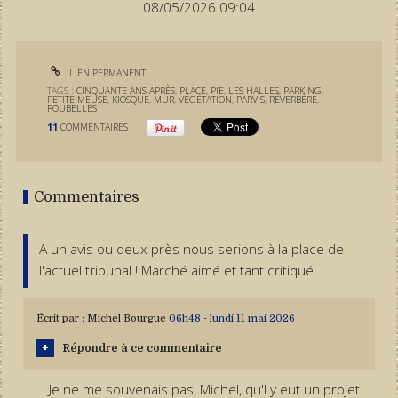
08/05/2026 09:04
LIEN PERMANENT
TAGS :
CINQUANTE ANS APRÈS
,
PLACE
,
PIE
,
LES HALLES
,
PARKING
,
PETITE-MEUSE
,
KIOSQUE
,
MUR
,
VÉGÉTATION
,
PARVIS
,
RÉVERBÈRE
,
POUBELLES
11
COMMENTAIRES
Commentaires
A un avis ou deux près nous serions à la place de
l'actuel tribunal ! Marché aimé et tant critiqué
Écrit par :
Michel Bourgue
06h48
-
lundi 11
mai 2026
Répondre à ce commentaire
Je ne me souvenais pas, Michel, qu'l y eut un projet