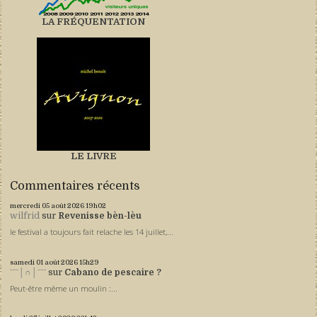
LA FRÉQUENTATION
LE LIVRE
Commentaires récents
mercredi 05
août 2026
19h02
wilfrid
sur
Revenisse bèn-lèu
le festival a toujours fait relache les 14 juillet,...
samedi 01
août 2026
15h29
ˉˉˉ│∩│ˉˉˉ
sur
Cabano de pescaire ?
Peut-être même un moulin :...