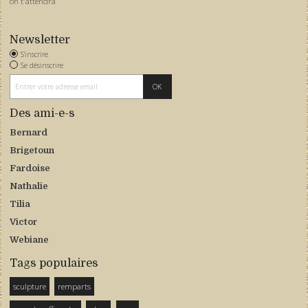
on t'attendra
Newsletter
S'inscrire
Se désinscrire
Des ami-e-s
Bernard
Brigetoun
Fardoise
Nathalie
Tilia
Victor
Webiane
Tags populaires
sculpture
remparts