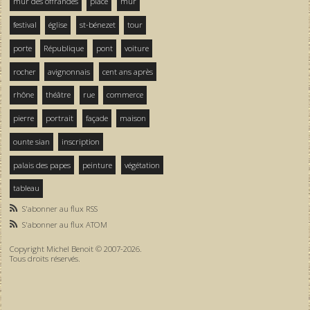
mur des offrandes
place
mur
festival
église
st-bénezet
tour
porte
République
pont
voiture
rocher
avignonnais
cent ans après
rhône
théâtre
rue
commerce
pierre
portrait
façade
maison
ounte sian
inscription
palais des papes
peinture
végétation
tableau
S'abonner au flux RSS
S'abonner au flux ATOM
Copyright Michel Benoit © 2007-2026.
Tous droits réservés.