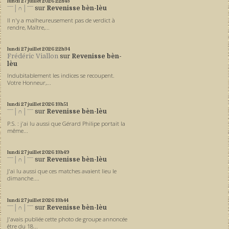
lundi 27
juillet 2026
22h43
ˉˉˉ│∩│ˉˉˉ
sur
Revenisse bèn-lèu
Il n'y a malheureusement pas de verdict à
rendre, Maître,...
lundi 27
juillet 2026
22h34
Frédéric Viallon
sur
Revenisse bèn-
lèu
Indubitablement les indices se recoupent.
Votre Honneur,...
lundi 27
juillet 2026
13h51
ˉˉˉ│∩│ˉˉˉ
sur
Revenisse bèn-lèu
P.S. : j'ai lu aussi que Gérard Philipe portait la
même...
lundi 27
juillet 2026
13h49
ˉˉˉ│∩│ˉˉˉ
sur
Revenisse bèn-lèu
J'ai lu aussi que ces matches avaient lieu le
dimanche....
lundi 27
juillet 2026
13h44
ˉˉˉ│∩│ˉˉˉ
sur
Revenisse bèn-lèu
J'avais publiée cette photo de groupe annoncée
être du 18...