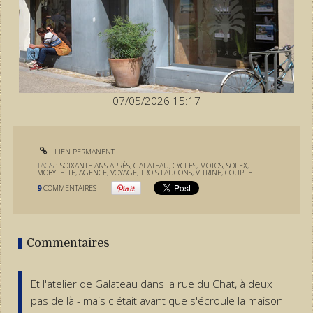
07/05/2026 15:17
LIEN PERMANENT
TAGS :
SOIXANTE ANS APRÈS
,
GALATEAU
,
CYCLES
,
MOTOS
,
SOLEX
,
MOBYLETTE
,
AGENCE
,
VOYAGE
,
TROIS-FAUCONS
,
VITRINE
,
COUPLE
9
COMMENTAIRES
Commentaires
Et l'atelier de Galateau dans la rue du Chat, à deux
pas de là - mais c'était avant que s'écroule la maison