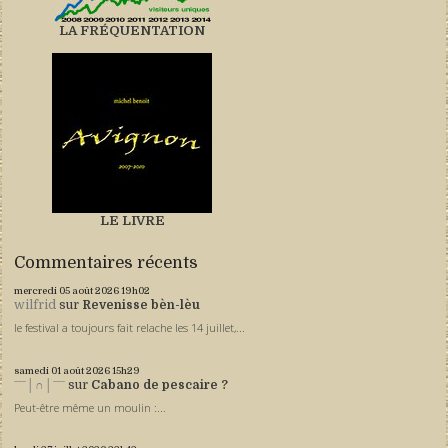
LA FRÉQUENTATION
LE LIVRE
Commentaires récents
mercredi 05
août 2026
19h02
wilfrid
sur
Revenisse bèn-lèu
le festival a toujours fait relache les 14 juillet,...
samedi 01
août 2026
15h29
ˉˉˉ│∩│ˉˉˉ
sur
Cabano de pescaire ?
Peut-être même un moulin :...