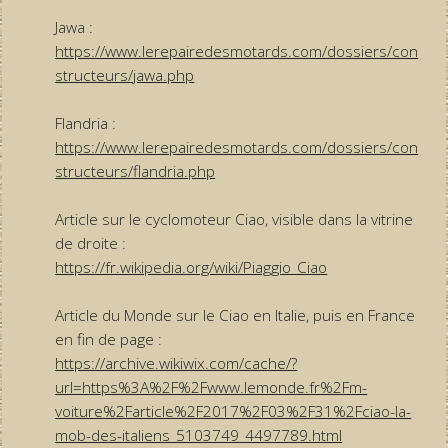
Jawa :
https://www.lerepairedesmotards.com/dossiers/con
structeurs/jawa.php
Flandria :
https://www.lerepairedesmotards.com/dossiers/con
structeurs/flandria.php
Article sur le cyclomoteur Ciao, visible dans la vitrine
de droite :
https://fr.wikipedia.org/wiki/Piaggio_Ciao
Article du Monde sur le Ciao en Italie, puis en France
en fin de page :
https://archive.wikiwix.com/cache/?
url=https%3A%2F%2Fwww.lemonde.fr%2Fm-
voiture%2Farticle%2F2017%2F03%2F31%2Fciao-la-
mob-des-italiens_5103749_4497789.html