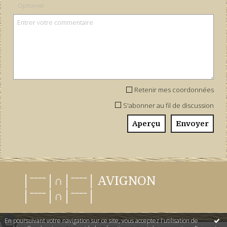
Optionnel
Retenir mes coordonnées
S'abonner au fil de discussion
│ˉˉˉˉ│∩│ˉˉˉˉ│ AVIGNON
│ˉˉˉˉ│∩│ˉˉˉˉ│
En poursuivant votre navigation sur ce site, vous acceptez l'utilisation de