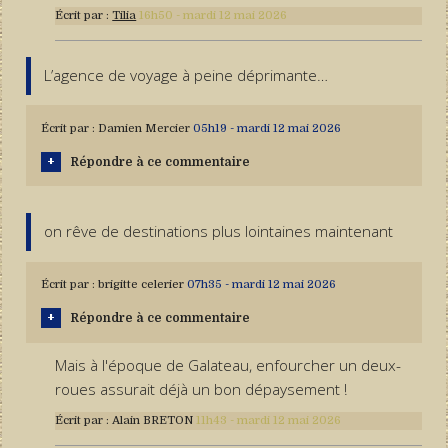
Écrit par :
Tilia
16h50
-
mardi 12
mai 2026
L’agence de voyage à peine déprimante…
Écrit par :
Damien Mercier
05h19
-
mardi 12
mai 2026
Répondre à ce commentaire
on rêve de destinations plus lointaines maintenant
Écrit par :
brigitte celerier
07h35
-
mardi 12
mai 2026
Répondre à ce commentaire
Mais à l'époque de Galateau, enfourcher un deux-
roues assurait déjà un bon dépaysement !
Écrit par :
Alain BRETON
11h43
-
mardi 12
mai 2026