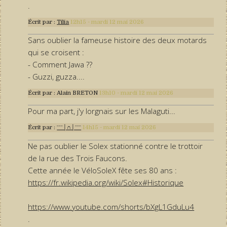
.
Écrit par :
Tilia
12h15
-
mardi 12
mai 2026
Sans oublier la fameuse histoire des deux motards
qui se croisent :
- Comment Jawa ??
- Guzzi, guzza....
Écrit par :
Alain BRETON
13h10
-
mardi 12
mai 2026
Pour ma part, j'y lorgnais sur les Malaguti...
Écrit par :
ˉˉˉ│∩│ˉˉˉ
14h15
-
mardi 12
mai 2026
Ne pas oublier le Solex stationné contre le trottoir
de la rue des Trois Faucons.
Cette année le VéloSoleX fête ses 80 ans :
https://fr.wikipedia.org/wiki/Solex#Historique
https://www.youtube.com/shorts/bXgL1GduLu4
.