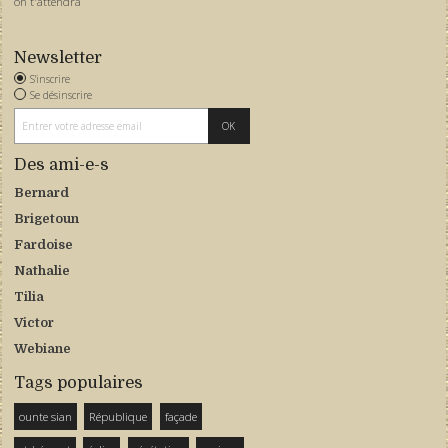
on t'attendra
Newsletter
S'inscrire
Se désinscrire
Des ami-e-s
Bernard
Brigetoun
Fardoise
Nathalie
Tilia
Victor
Webiane
Tags populaires
ounte sian
République
façade