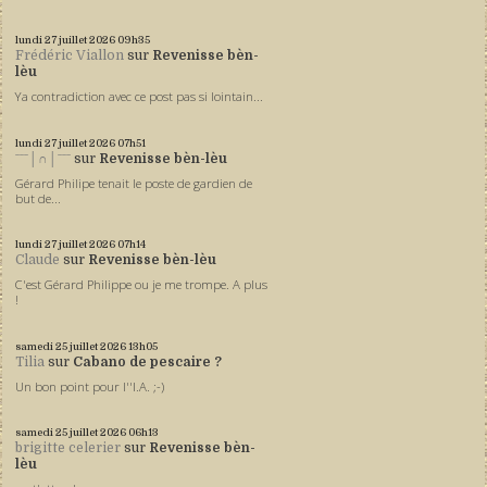
lundi 27
juillet 2026
09h35
Frédéric Viallon
sur
Revenisse bèn-
lèu
Ya contradiction avec ce post pas si lointain...
lundi 27
juillet 2026
07h51
ˉˉˉ│∩│ˉˉˉ
sur
Revenisse bèn-lèu
Gérard Philipe tenait le poste de gardien de
but de...
lundi 27
juillet 2026
07h14
Claude
sur
Revenisse bèn-lèu
C'est Gérard Philippe ou je me trompe. A plus
!
samedi 25
juillet 2026
13h05
Tilia
sur
Cabano de pescaire ?
Un bon point pour l''I.A. ;-)
samedi 25
juillet 2026
06h13
brigitte celerier
sur
Revenisse bèn-
lèu