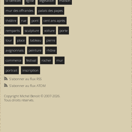
st-bénezet
église
végétation
maison
mur des offrandes
palais des papes
théâtre
rue
pont
cent ans après
remparts
sculpture
voiture
porte
tour
place
tableau
pierre
avignonnais
peinture
rhône
commerce
festival
rocher
mur
portrait
inscription
S'abonner au flux RSS
S'abonner au flux ATOM
Copyright Michel Benoit © 2007-2026.
Tous droits réservés.