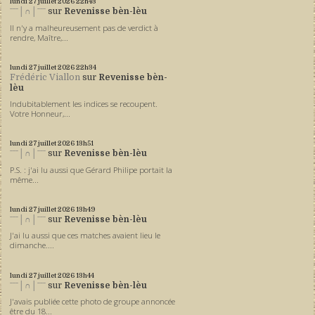
lundi 27
juillet 2026
22h43
ˉˉˉ│∩│ˉˉˉ
sur
Revenisse bèn-lèu
Il n'y a malheureusement pas de verdict à
rendre, Maître,...
lundi 27
juillet 2026
22h34
Frédéric Viallon
sur
Revenisse bèn-
lèu
Indubitablement les indices se recoupent.
Votre Honneur,...
lundi 27
juillet 2026
13h51
ˉˉˉ│∩│ˉˉˉ
sur
Revenisse bèn-lèu
P.S. : j'ai lu aussi que Gérard Philipe portait la
même...
lundi 27
juillet 2026
13h49
ˉˉˉ│∩│ˉˉˉ
sur
Revenisse bèn-lèu
J'ai lu aussi que ces matches avaient lieu le
dimanche....
lundi 27
juillet 2026
13h44
ˉˉˉ│∩│ˉˉˉ
sur
Revenisse bèn-lèu
J'avais publiée cette photo de groupe annoncée
être du 18...