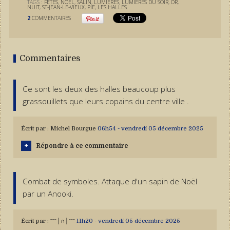
TAGS :
FÊTES
,
NOËL
,
SALIN
,
LUMIÈRES
,
LUMIÈRES DU SOIR
,
OR
,
NUIT
,
ST-JEAN-LE-VIEUX
,
PIE
,
LES HALLES
2
COMMENTAIRES
Commentaires
Ce sont les deux des halles beaucoup plus
grassouillets que leurs copains du centre ville .
Écrit par :
Michel Bourgue
06h54
-
vendredi 05
décembre 2025
Répondre à ce commentaire
Combat de symboles. Attaque d'un sapin de Noël
par un Anooki.
Écrit par :
ˉˉˉ│∩│ˉˉˉ
11h20
-
vendredi 05
décembre 2025