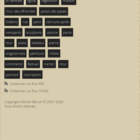
st-bénezet
église
végétation
maison
mur des offrandes
palais des papes
théâtre
rue
pont
cent ans après
remparts
sculpture
voiture
porte
tour
place
tableau
pierre
avignonnais
peinture
rhône
commerce
festival
rocher
mur
portrait
inscription
S'abonner au flux RSS
S'abonner au flux ATOM
Copyright Michel Benoit © 2007-2026.
Tous droits réservés.