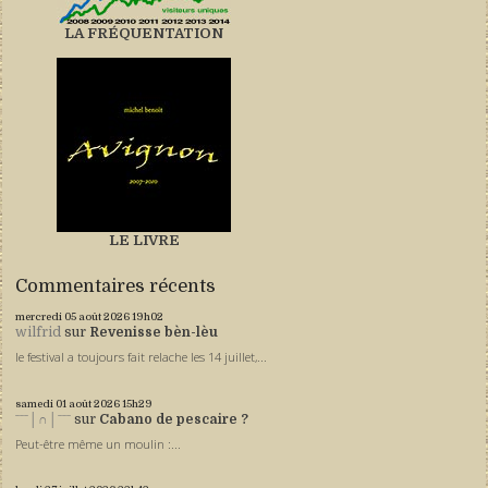
LA FRÉQUENTATION
LE LIVRE
Commentaires récents
mercredi 05
août 2026
19h02
wilfrid
sur
Revenisse bèn-lèu
le festival a toujours fait relache les 14 juillet,...
samedi 01
août 2026
15h29
ˉˉˉ│∩│ˉˉˉ
sur
Cabano de pescaire ?
Peut-être même un moulin :...