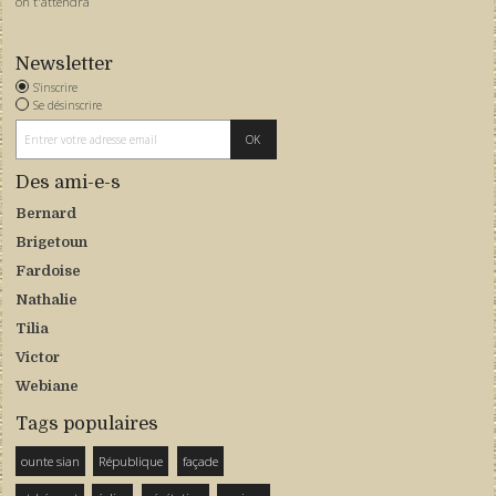
on t'attendra
Newsletter
S'inscrire
Se désinscrire
Des ami-e-s
Bernard
Brigetoun
Fardoise
Nathalie
Tilia
Victor
Webiane
Tags populaires
ounte sian
République
façade