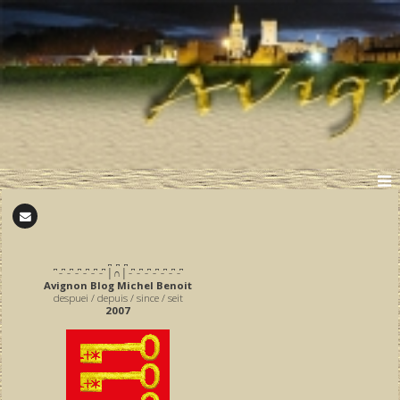
̪ ̪ ̪
͆ ̵ ͆ ̵ ͆ ̵ ͆ ̵ ͆ ̵ ͆ ̵ ͆ │∩│ ̵ ͆ ̵ ͆ ̵ ͆ ̵ ͆ ̵ ͆ ̵ ͆ ̵ ͆
Avignon Blog Michel Benoit
despuei / depuis / since / seit
2007