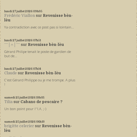
lundi 27
juillet 2026
09h35
Frédéric Viallon
sur
Revenisse bèn-
lèu
Ya contradiction avec ce post pas si lointain...
lundi 27
juillet 2026
07h51
ˉˉˉ│∩│ˉˉˉ
sur
Revenisse bèn-lèu
Gérard Philipe tenait le poste de gardien de
but de...
lundi 27
juillet 2026
07h14
Claude
sur
Revenisse bèn-lèu
C'est Gérard Philippe ou je me trompe. A plus
!
samedi 25
juillet 2026
13h05
Tilia
sur
Cabano de pescaire ?
Un bon point pour l''I.A. ;-)
samedi 25
juillet 2026
06h13
brigitte celerier
sur
Revenisse bèn-
lèu