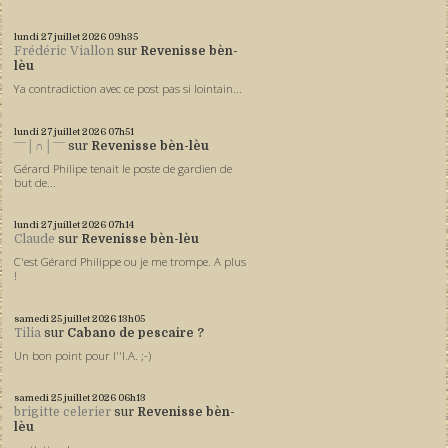
lundi 27
juillet 2026
09h35
Frédéric Viallon
sur
Revenisse bèn-
lèu
Ya contradiction avec ce post pas si lointain...
lundi 27
juillet 2026
07h51
ˉˉˉ│∩│ˉˉˉ
sur
Revenisse bèn-lèu
Gérard Philipe tenait le poste de gardien de
but de...
lundi 27
juillet 2026
07h14
Claude
sur
Revenisse bèn-lèu
C'est Gérard Philippe ou je me trompe. A plus
!
samedi 25
juillet 2026
13h05
Tilia
sur
Cabano de pescaire ?
Un bon point pour l''I.A. ;-)
samedi 25
juillet 2026
06h13
brigitte celerier
sur
Revenisse bèn-
lèu