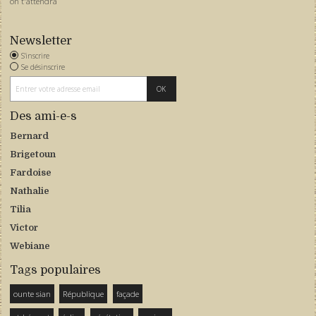
on t'attendra
Newsletter
S'inscrire
Se désinscrire
Des ami-e-s
Bernard
Brigetoun
Fardoise
Nathalie
Tilia
Victor
Webiane
Tags populaires
ounte sian
République
façade