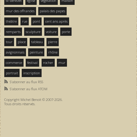
st-bénezet
église
végétation
maison
mur des offrandes
palais des papes
théâtre
rue
pont
cent ans après
remparts
sculpture
voiture
porte
tour
place
tableau
pierre
avignonnais
peinture
rhône
commerce
festival
rocher
mur
portrait
inscription
S'abonner au flux RSS
S'abonner au flux ATOM
Copyright Michel Benoit © 2007-2026.
Tous droits réservés.