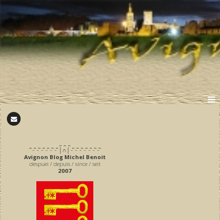
̪ ̪ ̪
͆ ̵ ͆ ̵ ͆ ̵ ͆ ̵ ͆ ̵ ͆ ̵ ͆ │∩│ ̵ ͆ ̵ ͆ ̵ ͆ ̵ ͆ ̵ ͆ ̵ ͆ ̵ ͆
Avignon Blog Michel Benoit
despuei / depuis / since / seit
2007