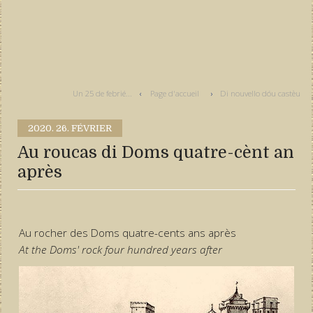
Un 25 de febrié...
Page d'accueil
Di nouvello dóu castèu
2020.
26. FÉVRIER
Au roucas di Doms quatre-cènt an
après
Au rocher des Doms quatre-cents ans après
At the Doms' rock four hundred years after