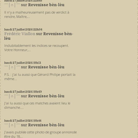
lundi 27
juillet 2026
22h43
ˉˉˉ│∩│ˉˉˉ
sur
Revenisse bèn-lèu
Il n'y a malheureusement pas de verdict à
rendre, Maître,...
lundi 27
juillet 2026
22h34
Frédéric Viallon
sur
Revenisse bèn-
lèu
Indubitablement les indices se recoupent.
Votre Honneur,...
lundi 27
juillet 2026
13h51
ˉˉˉ│∩│ˉˉˉ
sur
Revenisse bèn-lèu
P.S. : j'ai lu aussi que Gérard Philipe portait la
même...
lundi 27
juillet 2026
13h49
ˉˉˉ│∩│ˉˉˉ
sur
Revenisse bèn-lèu
J'ai lu aussi que ces matches avaient lieu le
dimanche....
lundi 27
juillet 2026
13h44
ˉˉˉ│∩│ˉˉˉ
sur
Revenisse bèn-lèu
J'avais publiée cette photo de groupe annoncée
être du 18...