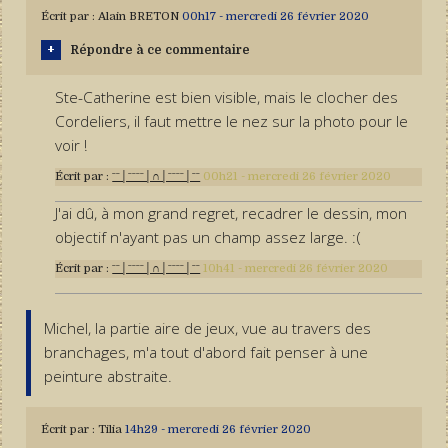
Écrit par :
Alain BRETON
00h17
-
mercredi 26
février 2020
Répondre à ce commentaire
Ste-Catherine est bien visible, mais le clocher des
Cordeliers, il faut mettre le nez sur la photo pour le
voir !
Écrit par :
ˉˉ│ˉˉˉˉ│∩│ˉˉˉˉ│ˉˉ
00h21
-
mercredi 26
février 2020
J'ai dû, à mon grand regret, recadrer le dessin, mon
objectif n'ayant pas un champ assez large. :(
Écrit par :
ˉˉ│ˉˉˉˉ│∩│ˉˉˉˉ│ˉˉ
10h41
-
mercredi 26
février 2020
Michel, la partie aire de jeux, vue au travers des
branchages, m'a tout d'abord fait penser à une
peinture abstraite.
Écrit par :
Tilia
14h29
-
mercredi 26
février 2020