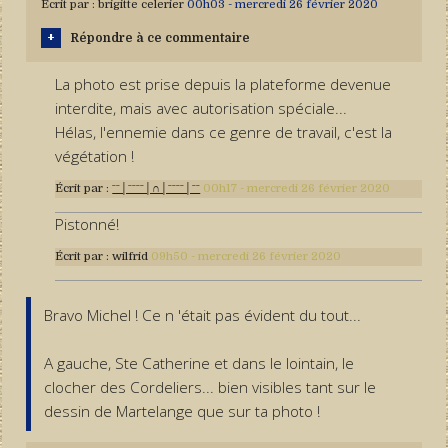
Écrit par :
brigitte celerier
00h03
-
mercredi 26
février 2020
Répondre à ce commentaire
La photo est prise depuis la plateforme devenue
interdite, mais avec autorisation spéciale...
Hélas, l'ennemie dans ce genre de travail, c'est la
végétation !
Écrit par :
ˉˉ│ˉˉˉˉ│∩│ˉˉˉˉ│ˉˉ
00h17
-
mercredi 26
février 2020
Pistonné!
Écrit par :
wilfrid
09h50
-
mercredi 26
février 2020
Bravo Michel ! Ce n 'était pas évident du tout...
A gauche, Ste Catherine et dans le lointain, le
clocher des Cordeliers... bien visibles tant sur le
dessin de Martelange que sur ta photo !