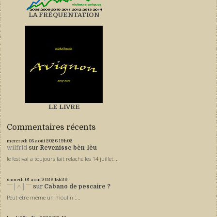
LA FRÉQUENTATION
LE LIVRE
Commentaires récents
mercredi 05
août 2026
19h02
wilfrid
sur
Revenisse bèn-lèu
le festival a toujours fait relache les 14 juillet,...
samedi 01
août 2026
15h29
ˉˉˉ│∩│ˉˉˉ
sur
Cabano de pescaire ?
Peut-être même un moulin :...