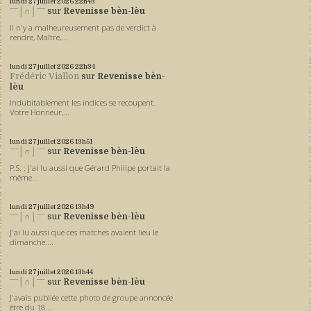
lundi 27
juillet 2026
22h43
ˉˉˉ│∩│ˉˉˉ
sur
Revenisse bèn-lèu
Il n'y a malheureusement pas de verdict à
rendre, Maître,...
lundi 27
juillet 2026
22h34
Frédéric Viallon
sur
Revenisse bèn-
lèu
Indubitablement les indices se recoupent.
Votre Honneur,...
lundi 27
juillet 2026
13h51
ˉˉˉ│∩│ˉˉˉ
sur
Revenisse bèn-lèu
P.S. : j'ai lu aussi que Gérard Philipe portait la
même...
lundi 27
juillet 2026
13h49
ˉˉˉ│∩│ˉˉˉ
sur
Revenisse bèn-lèu
J'ai lu aussi que ces matches avaient lieu le
dimanche....
lundi 27
juillet 2026
13h44
ˉˉˉ│∩│ˉˉˉ
sur
Revenisse bèn-lèu
J'avais publiée cette photo de groupe annoncée
être du 18...