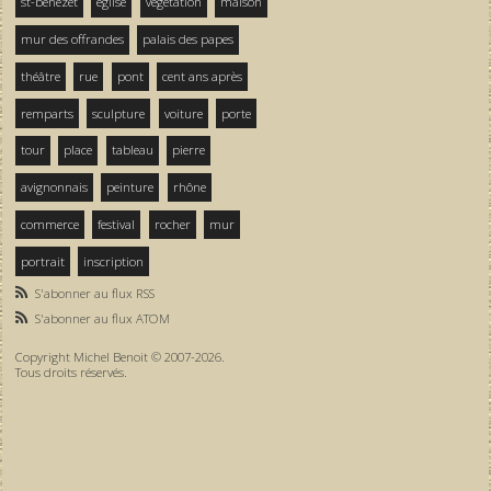
st-bénezet
église
végétation
maison
mur des offrandes
palais des papes
théâtre
rue
pont
cent ans après
remparts
sculpture
voiture
porte
tour
place
tableau
pierre
avignonnais
peinture
rhône
commerce
festival
rocher
mur
portrait
inscription
S'abonner au flux RSS
S'abonner au flux ATOM
Copyright Michel Benoit © 2007-2026.
Tous droits réservés.