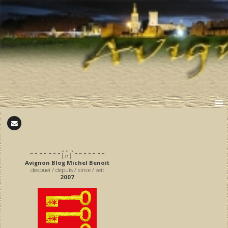
̪ ̪ ̪
͆ ̵ ͆ ̵ ͆ ̵ ͆ ̵ ͆ ̵ ͆ ̵ ͆ │∩│ ̵ ͆ ̵ ͆ ̵ ͆ ̵ ͆ ̵ ͆ ̵ ͆ ̵ ͆
Avignon Blog Michel Benoit
despuei / depuis / since / seit
2007