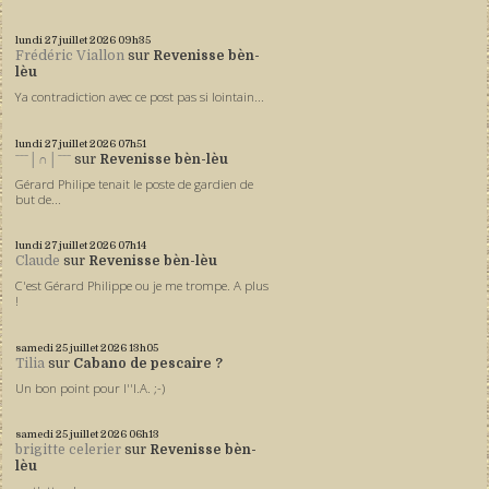
lundi 27
juillet 2026
09h35
Frédéric Viallon
sur
Revenisse bèn-
lèu
Ya contradiction avec ce post pas si lointain...
lundi 27
juillet 2026
07h51
ˉˉˉ│∩│ˉˉˉ
sur
Revenisse bèn-lèu
Gérard Philipe tenait le poste de gardien de
but de...
lundi 27
juillet 2026
07h14
Claude
sur
Revenisse bèn-lèu
C'est Gérard Philippe ou je me trompe. A plus
!
samedi 25
juillet 2026
13h05
Tilia
sur
Cabano de pescaire ?
Un bon point pour l''I.A. ;-)
samedi 25
juillet 2026
06h13
brigitte celerier
sur
Revenisse bèn-
lèu