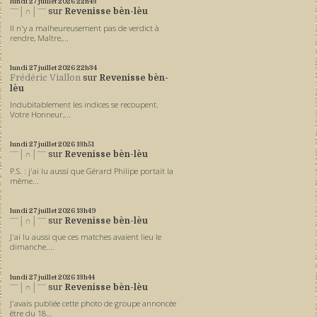
lundi 27
juillet 2026
22h43
ˉˉˉ│∩│ˉˉˉ
sur
Revenisse bèn-lèu
Il n'y a malheureusement pas de verdict à
rendre, Maître,...
lundi 27
juillet 2026
22h34
Frédéric Viallon
sur
Revenisse bèn-
lèu
Indubitablement les indices se recoupent.
Votre Honneur,...
lundi 27
juillet 2026
13h51
ˉˉˉ│∩│ˉˉˉ
sur
Revenisse bèn-lèu
P.S. : j'ai lu aussi que Gérard Philipe portait la
même...
lundi 27
juillet 2026
13h49
ˉˉˉ│∩│ˉˉˉ
sur
Revenisse bèn-lèu
J'ai lu aussi que ces matches avaient lieu le
dimanche....
lundi 27
juillet 2026
13h44
ˉˉˉ│∩│ˉˉˉ
sur
Revenisse bèn-lèu
J'avais publiée cette photo de groupe annoncée
être du 18...