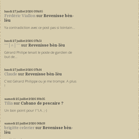
lundi 27
juillet 2026
09h35
Frédéric Viallon
sur
Revenisse bèn-
lèu
Ya contradiction avec ce post pas si lointain...
lundi 27
juillet 2026
07h51
ˉˉˉ│∩│ˉˉˉ
sur
Revenisse bèn-lèu
Gérard Philipe tenait le poste de gardien de
but de...
lundi 27
juillet 2026
07h14
Claude
sur
Revenisse bèn-lèu
C'est Gérard Philippe ou je me trompe. A plus
!
samedi 25
juillet 2026
13h05
Tilia
sur
Cabano de pescaire ?
Un bon point pour l''I.A. ;-)
samedi 25
juillet 2026
06h13
brigitte celerier
sur
Revenisse bèn-
lèu