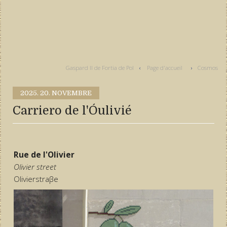
Gaspard II de Fortia de Pol
Page d'accueil
Cosmos
2025.
20. NOVEMBRE
Carriero de l'Óulivié
Rue de l'Olivier
Olivier street
Olivierstraβe