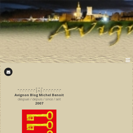
̪ ̪ ̪
͆ ̵ ͆ ̵ ͆ ̵ ͆ ̵ ͆ ̵ ͆ ̵ ͆ │∩│ ̵ ͆ ̵ ͆ ̵ ͆ ̵ ͆ ̵ ͆ ̵ ͆ ̵ ͆
Avignon Blog Michel Benoit
despuei / depuis / since / seit
2007