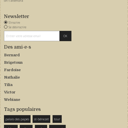
on t'attendra
Newsletter
S'inscrire
Se désinscrire
Des ami-e-s
Bernard
Brigetoun
Fardoise
Nathalie
Tilia
Victor
Webiane
Tags populaires
palais des papes
st-bénezet
tour