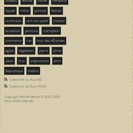
tableau
voiture
rocher
remparts
façade
rhône
portrait
festival
ounte sian
cent ans après
maison
sculpture
peinture
inscription
commerce
rue
mur des offrandes
église
végétation
pierre
porte
place
mur
avignonnais
pont
République
théâtre
S'abonner au flux RSS
S'abonner au flux ATOM
Copyright Michel Benoit © 2007-2026.
Tous droits réservés.