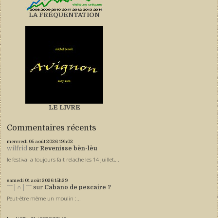
LA FRÉQUENTATION
LE LIVRE
Commentaires récents
mercredi 05
août 2026
19h02
wilfrid
sur
Revenisse bèn-lèu
le festival a toujours fait relache les 14 juillet,...
samedi 01
août 2026
15h29
ˉˉˉ│∩│ˉˉˉ
sur
Cabano de pescaire ?
Peut-être même un moulin :...