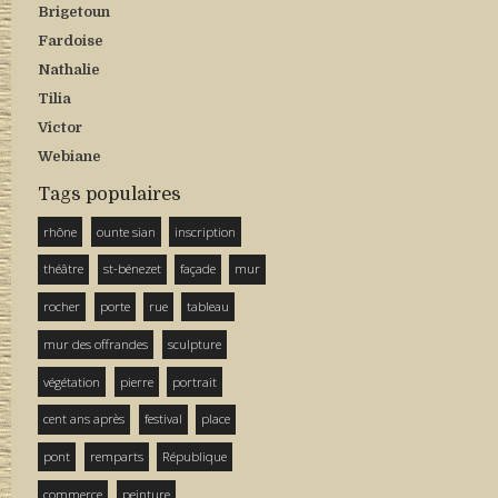
Brigetoun
Fardoise
Nathalie
Tilia
Victor
Webiane
Tags populaires
rhône
ounte sian
inscription
théâtre
st-bénezet
façade
mur
rocher
porte
rue
tableau
mur des offrandes
sculpture
végétation
pierre
portrait
cent ans après
festival
place
pont
remparts
République
commerce
peinture