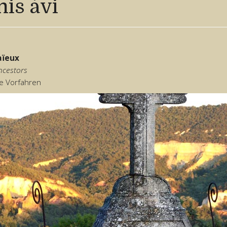
mis àvi
aïeux
ncestors
e Vorfahren