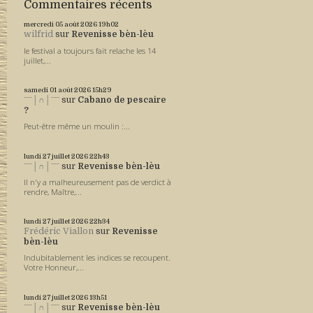
Commentaires récents
mercredi 05
août 2026
19h02
wilfrid
sur
Revenisse bèn-lèu
le festival a toujours fait relache les 14
juillet,...
samedi 01
août 2026
15h29
ˉˉˉ│∩│ˉˉˉ
sur
Cabano de pescaire
?
Peut-être même un moulin :...
lundi 27
juillet 2026
22h43
ˉˉˉ│∩│ˉˉˉ
sur
Revenisse bèn-lèu
Il n'y a malheureusement pas de verdict à
rendre, Maître,...
lundi 27
juillet 2026
22h34
Frédéric Viallon
sur
Revenisse
bèn-lèu
Indubitablement les indices se recoupent.
Votre Honneur,...
lundi 27
juillet 2026
13h51
ˉˉˉ│∩│ˉˉˉ
sur
Revenisse bèn-lèu