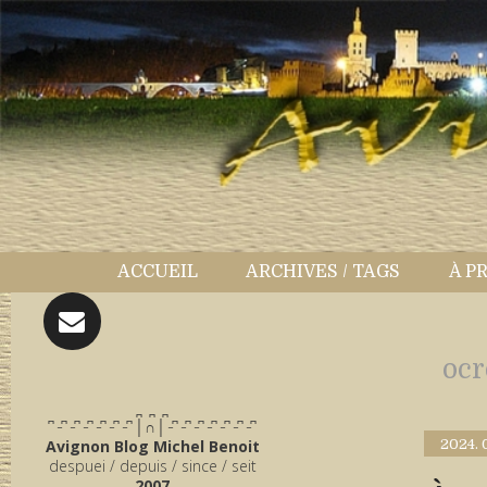
ACCUEIL
ARCHIVES / TAGS
À P
ocr
̪ ̪ ̪
͆ ̵ ͆ ̵ ͆ ̵ ͆ ̵ ͆ ̵ ͆ ̵ ͆ │∩│ ̵ ͆ ̵ ͆ ̵ ͆ ̵ ͆ ̵ ͆ ̵ ͆ ̵ ͆
Avignon Blog Michel Benoit
2024.
despuei / depuis / since / seit
2007