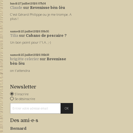
lundi 27
juillet 2026
07h14
Claude
sur
Revenisse bèn-lèu
C'est Gérard Philippe ou je me trompe. A
plus !
samedi 25
juillet 2026
13h05
Tilia
sur
Cabano de pescaire ?
Un bon point pour l''I.A. ;-)
samedi 25
juillet 2026
06h13
brigitte celerier
sur
Revenisse
bèn-lèu
on t'attendra
Newsletter
S'inscrire
Se désinscrire
Des ami-e-s
Bernard