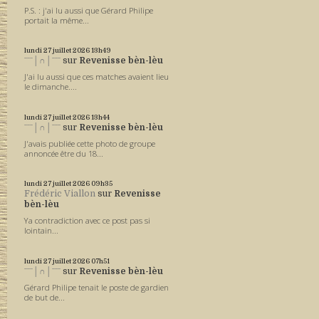
P.S. : j'ai lu aussi que Gérard Philipe
portait la même...
lundi 27
juillet 2026
13h49
ˉˉˉ│∩│ˉˉˉ
sur
Revenisse bèn-lèu
J'ai lu aussi que ces matches avaient lieu
le dimanche....
lundi 27
juillet 2026
13h44
ˉˉˉ│∩│ˉˉˉ
sur
Revenisse bèn-lèu
J'avais publiée cette photo de groupe
annoncée être du 18...
lundi 27
juillet 2026
09h35
Frédéric Viallon
sur
Revenisse
bèn-lèu
Ya contradiction avec ce post pas si
lointain...
lundi 27
juillet 2026
07h51
ˉˉˉ│∩│ˉˉˉ
sur
Revenisse bèn-lèu
Gérard Philipe tenait le poste de gardien
de but de...