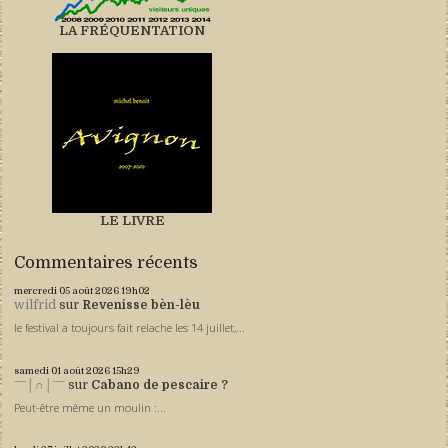
LA FRÉQUENTATION
LE LIVRE
Commentaires récents
mercredi 05
août 2026
19h02
wilfrid
sur
Revenisse bèn-lèu
le festival a toujours fait relache les 14 juillet,...
samedi 01
août 2026
15h29
ˉˉˉ│∩│ˉˉˉ
sur
Cabano de pescaire ?
Peut-être même un moulin :...