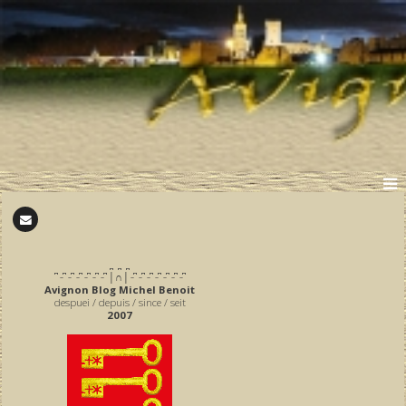
̪ ̪ ̪
͆ ̵ ͆ ̵ ͆ ̵ ͆ ̵ ͆ ̵ ͆ ̵ ͆ │∩│ ̵ ͆ ̵ ͆ ̵ ͆ ̵ ͆ ̵ ͆ ̵ ͆ ̵ ͆
Avignon Blog Michel Benoit
despuei / depuis / since / seit
2007