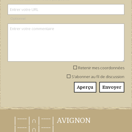
Optionnel
Retenir mes coordonnées
S'abonner au fil de discussion
│ˉˉˉˉ│∩│ˉˉˉˉ│ AVIGNON
│ˉˉˉˉ│∩│ˉˉˉˉ│