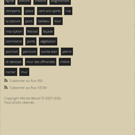
église
voiture
théâtre
avignonnais
remparts
place
cent ans après
rue
sculpture
pont
tableau
tour
inscription
festival
façade
commerce
porte
végétation
portrait
peinture
ounte sian
pierre
st-bénezet
mur des offrandes
rhône
rocher
mur
S'abonner au flux RSS
S'abonner au flux ATOM
Copyright Michel Benoit © 2007-2026.
Tous droits réservés.