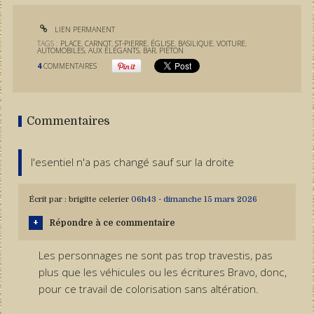
LIEN PERMANENT
TAGS :
PLACE
,
CARNOT
,
ST-PIERRE
,
ÉGLISE
,
BASILIQUE
,
VOITURE
,
AUTOMOBILES
,
AUX ÉLÉGANTS
,
BAR
,
PIÉTON
4
COMMENTAIRES
Commentaires
l'esentiel n'a pas changé sauf sur la droite
Écrit par :
brigitte celerier
06h43
-
dimanche 15
mars 2026
Répondre à ce commentaire
Les personnages ne sont pas trop travestis, pas
plus que les véhicules ou les écritures Bravo, donc,
pour ce travail de colorisation sans altération.