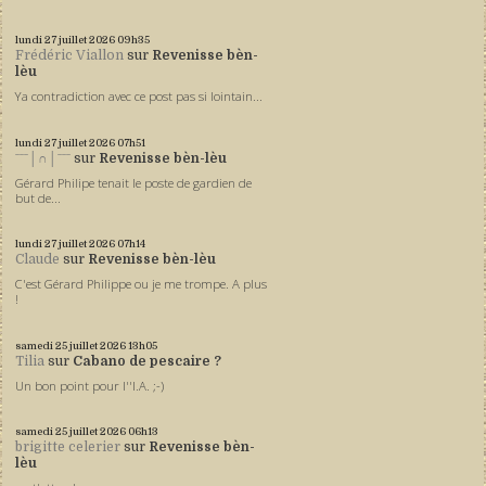
lundi 27
juillet 2026
09h35
Frédéric Viallon
sur
Revenisse bèn-
lèu
Ya contradiction avec ce post pas si lointain...
lundi 27
juillet 2026
07h51
ˉˉˉ│∩│ˉˉˉ
sur
Revenisse bèn-lèu
Gérard Philipe tenait le poste de gardien de
but de...
lundi 27
juillet 2026
07h14
Claude
sur
Revenisse bèn-lèu
C'est Gérard Philippe ou je me trompe. A plus
!
samedi 25
juillet 2026
13h05
Tilia
sur
Cabano de pescaire ?
Un bon point pour l''I.A. ;-)
samedi 25
juillet 2026
06h13
brigitte celerier
sur
Revenisse bèn-
lèu