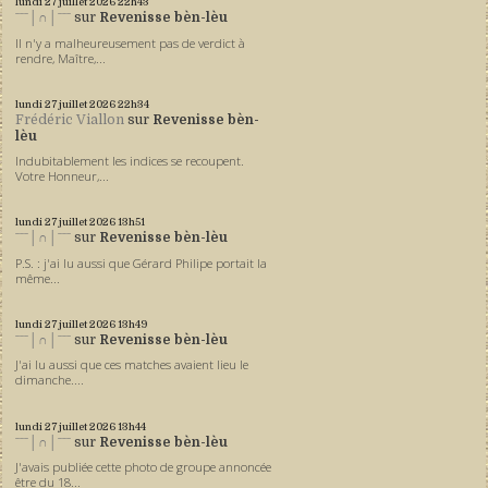
lundi 27
juillet 2026
22h43
ˉˉˉ│∩│ˉˉˉ
sur
Revenisse bèn-lèu
Il n'y a malheureusement pas de verdict à
rendre, Maître,...
lundi 27
juillet 2026
22h34
Frédéric Viallon
sur
Revenisse bèn-
lèu
Indubitablement les indices se recoupent.
Votre Honneur,...
lundi 27
juillet 2026
13h51
ˉˉˉ│∩│ˉˉˉ
sur
Revenisse bèn-lèu
P.S. : j'ai lu aussi que Gérard Philipe portait la
même...
lundi 27
juillet 2026
13h49
ˉˉˉ│∩│ˉˉˉ
sur
Revenisse bèn-lèu
J'ai lu aussi que ces matches avaient lieu le
dimanche....
lundi 27
juillet 2026
13h44
ˉˉˉ│∩│ˉˉˉ
sur
Revenisse bèn-lèu
J'avais publiée cette photo de groupe annoncée
être du 18...