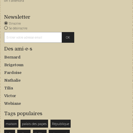
on t'attendra
Newsletter
S'inscrire
Se désinscrire
Des ami-e-s
Bernard
Brigetoun
Fardoise
Nathalie
Tilia
Victor
Webiane
Tags populaires
maison
palais des papes
République