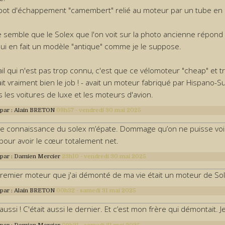
 pot d'échappement "camembert" relié au moteur par un tube en 
e semble que le Solex que l'on voit sur la photo ancienne répond 
ui en fait un modèle "antique" comme je le suppose.
il qui n'est pas trop connu, c'est que ce vélomoteur "cheap" et tr
ait vraiment bien le job ! - avait un moteur fabriqué par Hispano-S
 les voitures de luxe et les moteurs d'avion.
 par :
Alain BRETON
09h57
-
vendredi 30
mai 2025
re connaissance du solex m’épate. Dommage qu’on ne puisse voir
e pour avoir le cœur totalement net.
 par :
Damien Mercier
23h10
-
vendredi 30
mai 2025
remier moteur que j'ai démonté de ma vie était un moteur de Sole
 par :
Alain BRETON
00h32
-
samedi 31
mai 2025
aussi ! C'était aussi le dernier. Et c’est mon frère qui démontait. 