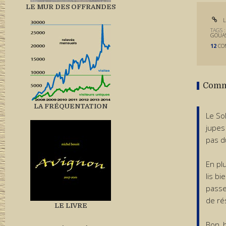
LE MUR DES OFFRANDES
L
TAGS 
GOUA
12
CO
Comm
LA FRÉQUENTATION
Le So
jupes
pas d
En pl
lis b
passe
de ré
LE LIVRE
Bon, 