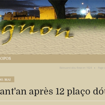
ROPOS
Balouard dóu Rose en 1924
Page 
30. MAI
tant'an après 12 plaço d