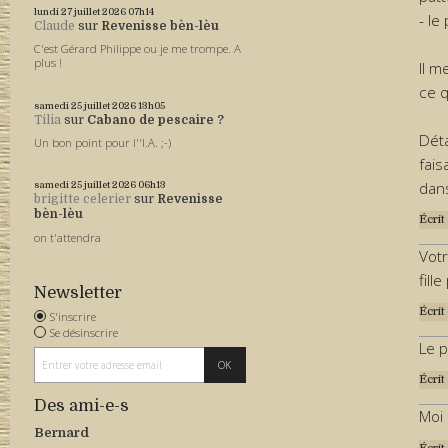
lundi 27
juillet 2026
07h14
- le
Claude
sur
Revenisse bèn-lèu
C'est Gérard Philippe ou je me trompe. A
plus !
Il m
ce q
samedi 25
juillet 2026
13h05
Tilia
sur
Cabano de pescaire ?
Déta
Un bon point pour l''I.A. ;-)
fais
dans
samedi 25
juillet 2026
06h13
brigitte celerier
sur
Revenisse
bèn-lèu
Écrit
on t'attendra
Vot
fill
Newsletter
Écrit
S'inscrire
Se désinscrire
Le p
Écrit
Des ami-e-s
Moi 
Bernard