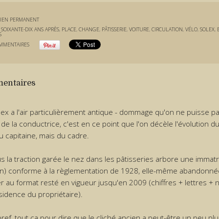
IEN PERMANENT
:
SOIXANTE-DIX ANS APRÈS
,
PLACE
,
CHANGE
,
PÂTISSERIE
,
VOITURE
,
CIRCULATION
,
VÉLO
,
SOLEX
,
S
MMENTAIRES
entaires
lex a l'air particulièrement antique - dommage qu'on ne puisse pa
 de la conductrice, c'est en ce point que l'on décèle l'évolution d
u capitaine, mais du cadre.
us la traction garée le nez dans les pâtisseries arbore une immatr
ien) conforme à la règlementation de 1928, elle-même abandonnée
r au format resté en vigueur jusqu'en 2009 (chiffres + lettres 
sidence du propriétaire).
bref, tout ça pour dire que le cliché ancien a peut-être un peu plu