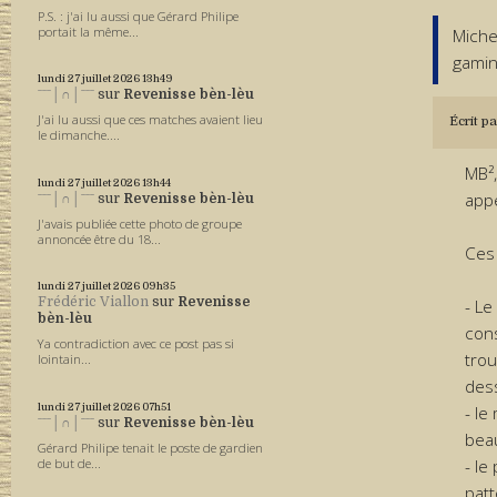
P.S. : j'ai lu aussi que Gérard Philipe
portait la même...
Miche
gamin
lundi 27
juillet 2026
13h49
ˉˉˉ│∩│ˉˉˉ
sur
Revenisse bèn-lèu
J'ai lu aussi que ces matches avaient lieu
Écrit pa
le dimanche....
MB²,
lundi 27
juillet 2026
13h44
appe
ˉˉˉ│∩│ˉˉˉ
sur
Revenisse bèn-lèu
J'avais publiée cette photo de groupe
annoncée être du 18...
Ces 
lundi 27
juillet 2026
09h35
Frédéric Viallon
sur
Revenisse
- Le
bèn-lèu
con
Ya contradiction avec ce post pas si
trou
lointain...
des
lundi 27
juillet 2026
07h51
- le
ˉˉˉ│∩│ˉˉˉ
sur
Revenisse bèn-lèu
bea
Gérard Philipe tenait le poste de gardien
- le
de but de...
patt