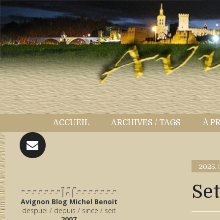
ACCUEIL
ARCHIVES / TAGS
À P
2025.
̪ ̪ ̪
Se
͆ ̵ ͆ ̵ ͆ ̵ ͆ ̵ ͆ ̵ ͆ ̵ ͆ │∩│ ̵ ͆ ̵ ͆ ̵ ͆ ̵ ͆ ̵ ͆ ̵ ͆ ̵ ͆
Avignon Blog Michel Benoit
despuei / depuis / since / seit
2007