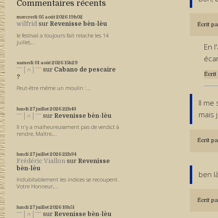
Commentaires récents
mercredi 05
août 2026
19h02
wilfrid
sur
Revenisse bèn-lèu
Écrit pa
le festival a toujours fait relache les 14
juillet,...
En l
écar
samedi 01
août 2026
15h29
ˉˉˉ│∩│ˉˉˉ
sur
Cabano de pescaire
Écrit
?
Peut-être même un moulin :...
Il me
lundi 27
juillet 2026
22h43
mais 
ˉˉˉ│∩│ˉˉˉ
sur
Revenisse bèn-lèu
Il n'y a malheureusement pas de verdict à
rendre, Maître,...
Écrit pa
lundi 27
juillet 2026
22h34
Frédéric Viallon
sur
Revenisse
bèn-lèu
ben l
Indubitablement les indices se recoupent.
Votre Honneur,...
Écrit pa
lundi 27
juillet 2026
13h51
ˉˉˉ│∩│ˉˉˉ
sur
Revenisse bèn-lèu