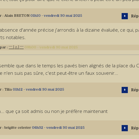
r :
Alain BRETON
01h10
-
vendredi 30
mai 2025
Rép
'absence d'année précise j'arrondis à la dizaine évaluée, ce qui, 
ts notables.
 par :
ˉˉˉ│∩│ˉˉˉ
09h00
-
vendredi 30
mai 2025
 semble que dans le temps les pavés bien alignés de la place du 
je n'en suis pas sûre, c'est peut-être un faux souvenir...
r :
Tilia
01h12
-
vendredi 30
mai 2025
Rép
à... que ça soit admis ou non je préfère maintenant
r :
brigitte celerier
06h32
-
vendredi 30
mai 2025
Rép