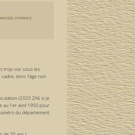
BANCASSE
,
PHARMACIE
,
s trop voir sous les
u cadre, donc l'âge non
iculation (2020 ZA6 si je
 au 1er avril 1950 pour
+ numéro du département
s de 70 ans !