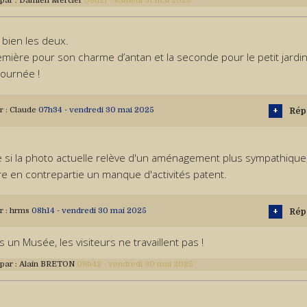
 par :
Damien Mercier
09h21
-
samedi 31
mai 2025
e bien les deux.
emière pour son charme d’antan et la seconde pour le petit jardin
journée !
r :
Claude
07h34
-
vendredi 30
mai 2025
Rép
si la photo actuelle relève d'un aménagement plus sympathique, c
e en contrepartie un manque d'activités patent.
r :
hrms
08h14
-
vendredi 30
mai 2025
Rép
 un Musée, les visiteurs ne travaillent pas !
 par :
Alain BRETON
09h42
-
vendredi 30
mai 2025