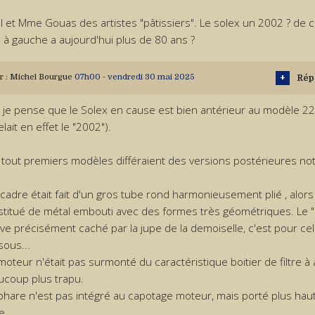
l et Mme Gouas des artistes "pâtissiers". Le solex un 2002 ? de 
 à gauche a aujourd'hui plus de 80 ans ?
r :
Michel Bourgue
07h00
-
vendredi 30
mai 2025
Rép
 je pense que le Solex en cause est bien antérieur au modèle 2
lait en effet le "2002").
tout premiers modèles différaient des versions postérieures no
 cadre était fait d'un gros tube rond harmonieusement plié , alors 
stitué de métal embouti avec des formes très géométriques. Le 
ve précisément caché par la jupe de la demoiselle, c'est pour cela
sous...
 moteur n'était pas surmonté du caractéristique boitier de filtre à
ucoup plus trapu.
 phare n'est pas intégré au capotage moteur, mais porté plus hau
e.