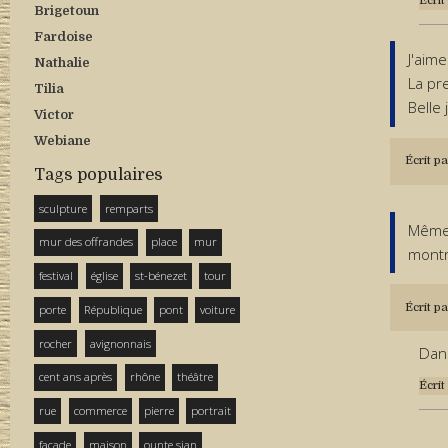
Écrit
Brigetoun
Fardoise
J'aim
Nathalie
La pr
Tilia
Belle 
Victor
Webiane
Écrit pa
Tags populaires
sculpture
remparts
Même 
mur des offrandes
place
mur
montr
festival
église
st-bénezet
tour
Écrit pa
porte
République
pont
voiture
rocher
avignonnais
Dans
cent ans après
rhône
théâtre
Écrit
rue
commerce
pierre
portrait
façade
maison
ounte sian