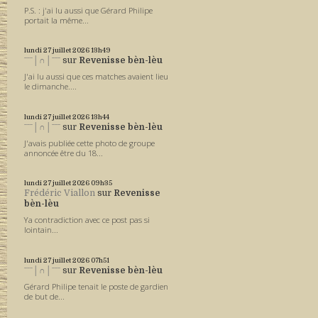
P.S. : j'ai lu aussi que Gérard Philipe
portait la même...
lundi 27
juillet 2026
13h49
ˉˉˉ│∩│ˉˉˉ
sur
Revenisse bèn-lèu
J'ai lu aussi que ces matches avaient lieu
le dimanche....
lundi 27
juillet 2026
13h44
ˉˉˉ│∩│ˉˉˉ
sur
Revenisse bèn-lèu
J'avais publiée cette photo de groupe
annoncée être du 18...
lundi 27
juillet 2026
09h35
Frédéric Viallon
sur
Revenisse
bèn-lèu
Ya contradiction avec ce post pas si
lointain...
lundi 27
juillet 2026
07h51
ˉˉˉ│∩│ˉˉˉ
sur
Revenisse bèn-lèu
Gérard Philipe tenait le poste de gardien
de but de...