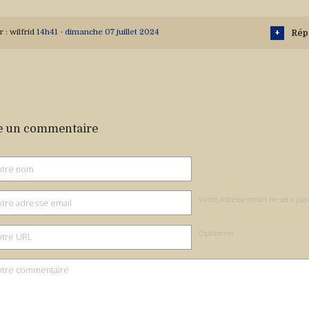
r :
wilfrid
14h41
-
dimanche 07
juillet 2024
Rép
e un commentaire
Votre adresse email ne sera pas
Optionnel