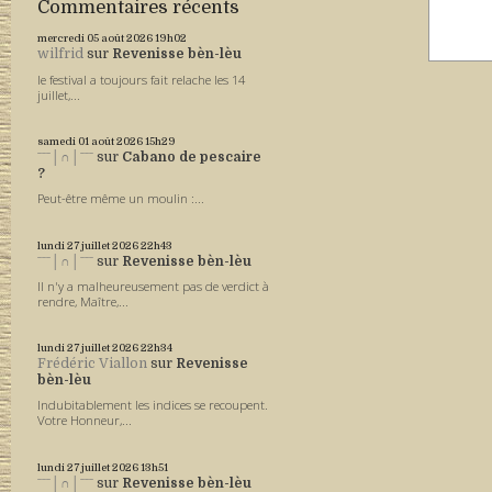
Commentaires récents
mercredi 05
août 2026
19h02
wilfrid
sur
Revenisse bèn-lèu
le festival a toujours fait relache les 14
juillet,...
samedi 01
août 2026
15h29
ˉˉˉ│∩│ˉˉˉ
sur
Cabano de pescaire
?
Peut-être même un moulin :...
lundi 27
juillet 2026
22h43
ˉˉˉ│∩│ˉˉˉ
sur
Revenisse bèn-lèu
Il n'y a malheureusement pas de verdict à
rendre, Maître,...
lundi 27
juillet 2026
22h34
Frédéric Viallon
sur
Revenisse
bèn-lèu
Indubitablement les indices se recoupent.
Votre Honneur,...
lundi 27
juillet 2026
13h51
ˉˉˉ│∩│ˉˉˉ
sur
Revenisse bèn-lèu