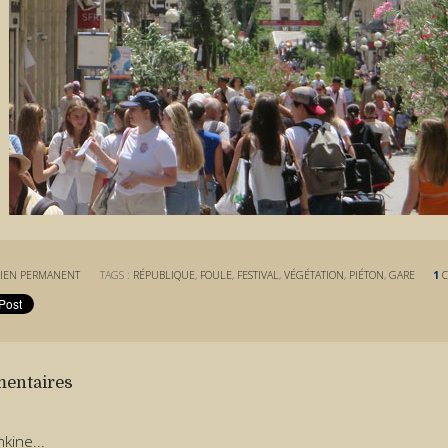
IEN PERMANENT
TAGS :
RÉPUBLIQUE
,
FOULE
,
FESTIVAL
,
VÉGÉTATION
,
PIÉTON
,
GARE
1
entaires
kine...