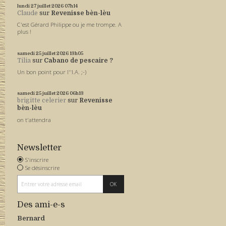
lundi 27
juillet 2026
07h14
Claude
sur
Revenisse bèn-lèu
C'est Gérard Philippe ou je me trompe. A
plus !
samedi 25
juillet 2026
13h05
Tilia
sur
Cabano de pescaire ?
Un bon point pour l''I.A. ;-)
samedi 25
juillet 2026
06h13
brigitte celerier
sur
Revenisse
bèn-lèu
on t'attendra
Newsletter
S'inscrire
Se désinscrire
Des ami-e-s
Bernard