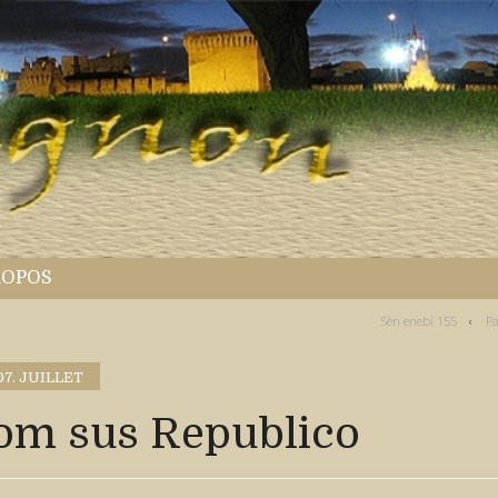
ROPOS
Sèn enebi 155
Pa
07. JUILLET
om sus Republico