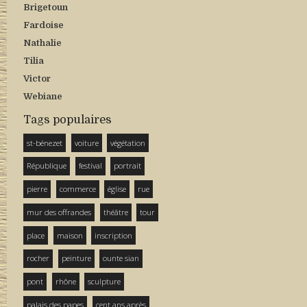
Brigetoun
Fardoise
Nathalie
Tilia
Victor
Webiane
Tags populaires
st-bénezet
voiture
végétation
République
festival
portrait
pierre
commerce
église
rue
mur des offrandes
théâtre
tour
place
maison
inscription
rocher
peinture
ounte sian
pont
rhône
sculpture
palais des papes
cent ans après