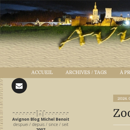
ACCUEIL
ARCHIVES / TAGS
À P
2024.
̪ ̪ ̪
Zo
͆ ̵ ͆ ̵ ͆ ̵ ͆ ̵ ͆ ̵ ͆ ̵ ͆ │∩│ ̵ ͆ ̵ ͆ ̵ ͆ ̵ ͆ ̵ ͆ ̵ ͆ ̵ ͆
Avignon Blog Michel Benoit
despuei / depuis / since / seit
2007