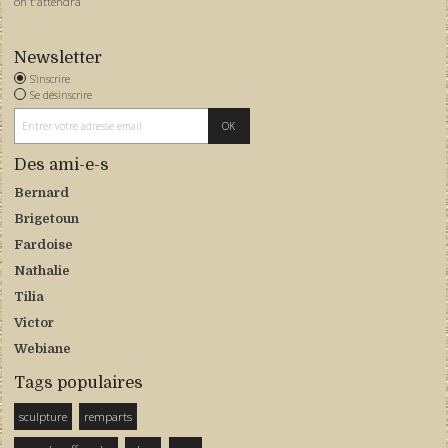
on t'attendra
Newsletter
S'inscrire
Se désinscrire
Des ami-e-s
Bernard
Brigetoun
Fardoise
Nathalie
Tilia
Victor
Webiane
Tags populaires
sculpture
remparts