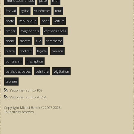
mur des offrandes
place
mur
festival
église
st-bénezet
tour
porte
République
pont
voiture
rocher
avignonnais
cent ans après
rhône
théâtre
rue
commerce
pierre
portrait
façade
maison
ounte sian
inscription
palais des papes
peinture
végétation
tableau
S'abonner au flux RSS
S'abonner au flux ATOM
Copyright Michel Benoit © 2007-2026.
Tous droits réservés.