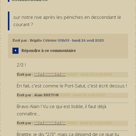
sur notre rive après les péniches en descendant le
courant ?
Écrit par :
Brigitte Célérier
00h03
-
lundi 24
avril 2023
Répondre à ce commentaire
2/3 !
Écrit par :
ˉˉˉ│∩│ˉˉˉˉˉˉˉˉ│∩│ˉˉˉ
00h07
-
lundi 24
avril 2023
En fait, c'est comme le Port-Salut, c'est écrit dessus !
Écrit par :
Alain BRETON
00h31
-
lundi 24
avril 2023
Bravo Alain ! Vu ce qui est lisible, il faut déjà
connaître...
Écrit par :
ˉˉˉ│∩│ˉˉˉˉˉˉˉˉ│∩│ˉˉˉ
09h19
-
lundi 24
avril 2023
Brigitte, je dis "2/3", mais ça dépend de ce que tu