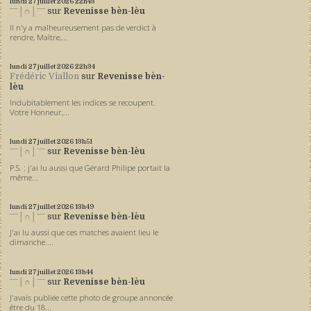
lundi 27
juillet 2026
22h43
ˉˉˉ│∩│ˉˉˉ
sur
Revenisse bèn-lèu
Il n'y a malheureusement pas de verdict à
rendre, Maître,...
lundi 27
juillet 2026
22h34
Frédéric Viallon
sur
Revenisse bèn-
lèu
Indubitablement les indices se recoupent.
Votre Honneur,...
lundi 27
juillet 2026
13h51
ˉˉˉ│∩│ˉˉˉ
sur
Revenisse bèn-lèu
P.S. : j'ai lu aussi que Gérard Philipe portait la
même...
lundi 27
juillet 2026
13h49
ˉˉˉ│∩│ˉˉˉ
sur
Revenisse bèn-lèu
J'ai lu aussi que ces matches avaient lieu le
dimanche....
lundi 27
juillet 2026
13h44
ˉˉˉ│∩│ˉˉˉ
sur
Revenisse bèn-lèu
J'avais publiée cette photo de groupe annoncée
être du 18...