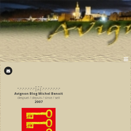
̪ ̪ ̪
͆ ̵ ͆ ̵ ͆ ̵ ͆ ̵ ͆ ̵ ͆ ̵ ͆ │∩│ ̵ ͆ ̵ ͆ ̵ ͆ ̵ ͆ ̵ ͆ ̵ ͆ ̵ ͆
Avignon Blog Michel Benoit
despuei / depuis / since / seit
2007