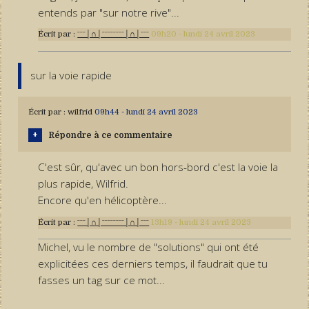
entends par "sur notre rive"...
Écrit par :
ˉˉˉ│∩│ˉˉˉˉˉˉˉˉ│∩│ˉˉˉ
09h20
-
lundi 24
avril 2023
sur la voie rapide
Écrit par :
wilfrid
09h44
-
lundi 24
avril 2023
Répondre à ce commentaire
C'est sûr, qu'avec un bon hors-bord c'est la voie la
plus rapide, Wilfrid.
Encore qu'en hélicoptère...
Écrit par :
ˉˉˉ│∩│ˉˉˉˉˉˉˉˉ│∩│ˉˉˉ
13h19
-
lundi 24
avril 2023
Michel, vu le nombre de "solutions" qui ont été
explicitées ces derniers temps, il faudrait que tu
fasses un tag sur ce mot...