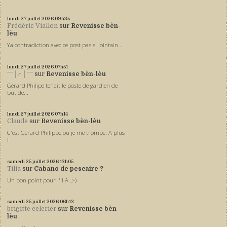
lundi 27
juillet 2026
09h35
Frédéric Viallon
sur
Revenisse bèn-
lèu
Ya contradiction avec ce post pas si lointain...
lundi 27
juillet 2026
07h51
ˉˉˉ│∩│ˉˉˉ
sur
Revenisse bèn-lèu
Gérard Philipe tenait le poste de gardien de
but de...
lundi 27
juillet 2026
07h14
Claude
sur
Revenisse bèn-lèu
C'est Gérard Philippe ou je me trompe. A plus
!
samedi 25
juillet 2026
13h05
Tilia
sur
Cabano de pescaire ?
Un bon point pour l''I.A. ;-)
samedi 25
juillet 2026
06h13
brigitte celerier
sur
Revenisse bèn-
lèu