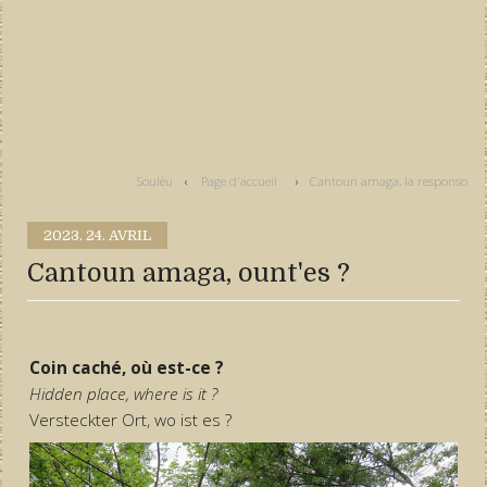
Soulèu
Page d'accueil
Cantoun amaga, la responso
2023.
24. AVRIL
Cantoun amaga, ount'es ?
Coin caché, où est-ce ?
Hidden place, where is it ?
Versteckter Ort, wo ist es ?