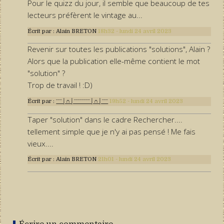
Pour le quizz du jour, il semble que beaucoup de tes
lecteurs préfèrent le vintage au...
Écrit par :
Alain BRETON
18h32
-
lundi 24
avril 2023
Revenir sur toutes les publications "solutions", Alain ?
Alors que la publication elle-même contient le mot
"solution" ?
Trop de travail ! :D)
Écrit par :
ˉˉˉ│∩│ˉˉˉˉˉˉˉˉ│∩│ˉˉˉ
19h52
-
lundi 24
avril 2023
Taper "solution" dans le cadre Rechercher....
tellement simple que je n'y ai pas pensé ! Me fais
vieux....
Écrit par :
Alain BRETON
21h01
-
lundi 24
avril 2023