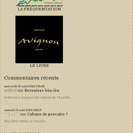
LA FRÉQUENTATION
LE LIVRE
Commentaires récents
mercredi 05
août 2026
19h02
wilfrid
sur
Revenisse bèn-lèu
le festival a toujours fait relache les 14 juillet,...
samedi 01
août 2026
15h29
ˉˉˉ│∩│ˉˉˉ
sur
Cabano de pescaire ?
Peut-être même un moulin :...