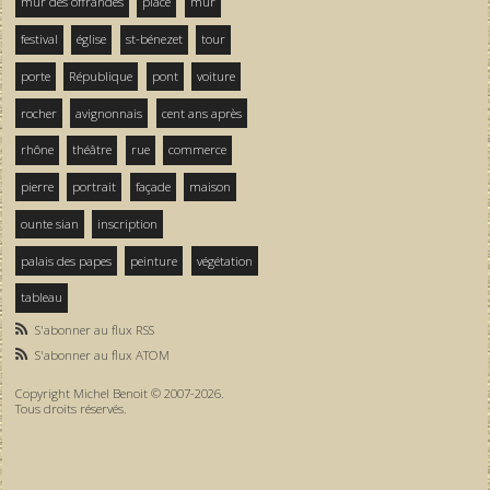
mur des offrandes
place
mur
festival
église
st-bénezet
tour
porte
République
pont
voiture
rocher
avignonnais
cent ans après
rhône
théâtre
rue
commerce
pierre
portrait
façade
maison
ounte sian
inscription
palais des papes
peinture
végétation
tableau
S'abonner au flux RSS
S'abonner au flux ATOM
Copyright Michel Benoit © 2007-2026.
Tous droits réservés.