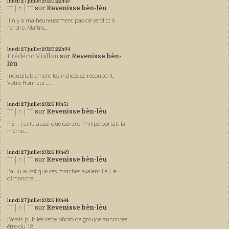
lundi 27
juillet 2026
22h43
ˉˉˉ│∩│ˉˉˉ
sur
Revenisse bèn-lèu
Il n'y a malheureusement pas de verdict à
rendre, Maître,...
lundi 27
juillet 2026
22h34
Frédéric Viallon
sur
Revenisse bèn-
lèu
Indubitablement les indices se recoupent.
Votre Honneur,...
lundi 27
juillet 2026
13h51
ˉˉˉ│∩│ˉˉˉ
sur
Revenisse bèn-lèu
P.S. : j'ai lu aussi que Gérard Philipe portait la
même...
lundi 27
juillet 2026
13h49
ˉˉˉ│∩│ˉˉˉ
sur
Revenisse bèn-lèu
J'ai lu aussi que ces matches avaient lieu le
dimanche....
lundi 27
juillet 2026
13h44
ˉˉˉ│∩│ˉˉˉ
sur
Revenisse bèn-lèu
J'avais publiée cette photo de groupe annoncée
être du 18...