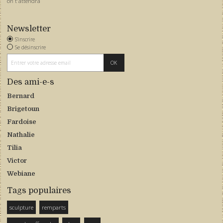
on t'attendra
Newsletter
S'inscrire
Se désinscrire
Des ami-e-s
Bernard
Brigetoun
Fardoise
Nathalie
Tilia
Victor
Webiane
Tags populaires
sculpture
remparts