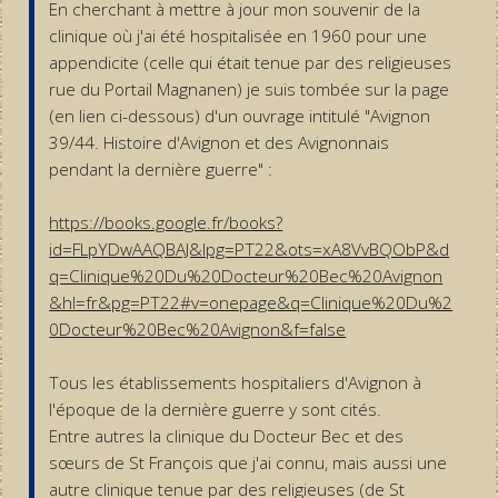
En cherchant à mettre à jour mon souvenir de la
clinique où j'ai été hospitalisée en 1960 pour une
appendicite (celle qui était tenue par des religieuses
rue du Portail Magnanen) je suis tombée sur la page
(en lien ci-dessous) d'un ouvrage intitulé "Avignon
39/44. Histoire d'Avignon et des Avignonnais
pendant la dernière guerre" :
https://books.google.fr/books?
id=FLpYDwAAQBAJ&lpg=PT22&ots=xA8VvBQObP&d
q=Clinique%20Du%20Docteur%20Bec%20Avignon
&hl=fr&pg=PT22#v=onepage&q=Clinique%20Du%2
0Docteur%20Bec%20Avignon&f=false
Tous les établissements hospitaliers d'Avignon à
l'époque de la dernière guerre y sont cités.
Entre autres la clinique du Docteur Bec et des
sœurs de St François que j'ai connu, mais aussi une
autre clinique tenue par des religieuses (de St