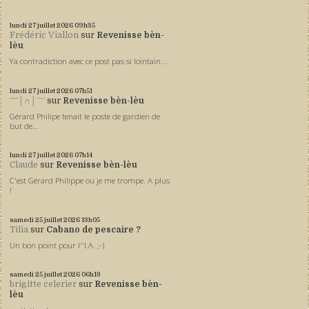
lundi 27
juillet 2026
09h35
Frédéric Viallon
sur
Revenisse bèn-
lèu
Ya contradiction avec ce post pas si lointain...
lundi 27
juillet 2026
07h51
ˉˉˉ│∩│ˉˉˉ
sur
Revenisse bèn-lèu
Gérard Philipe tenait le poste de gardien de
but de...
lundi 27
juillet 2026
07h14
Claude
sur
Revenisse bèn-lèu
C'est Gérard Philippe ou je me trompe. A plus
!
samedi 25
juillet 2026
13h05
Tilia
sur
Cabano de pescaire ?
Un bon point pour l''I.A. ;-)
samedi 25
juillet 2026
06h13
brigitte celerier
sur
Revenisse bèn-
lèu