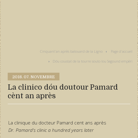
Cinquant'an après balouard de la Ligno
Page d'accueil
Dóu coustat de la tourre souto lou Segound empèri
2018.
07. NOVEMBRE
La clinico dóu doutour Pamard
cènt an après
La clinique du docteur Pamard cent ans après
Dr. Pamard's clinic a hundred years later