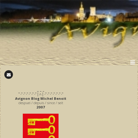
̪ ̪ ̪
͆ ̵ ͆ ̵ ͆ ̵ ͆ ̵ ͆ ̵ ͆ ̵ ͆ │∩│ ̵ ͆ ̵ ͆ ̵ ͆ ̵ ͆ ̵ ͆ ̵ ͆ ̵ ͆
Avignon Blog Michel Benoit
despuei / depuis / since / seit
2007