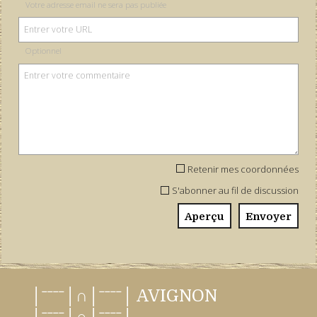
Votre adresse email ne sera pas publiée
Optionnel
Retenir mes coordonnées
S'abonner au fil de discussion
│ˉˉˉˉ│∩│ˉˉˉˉ│ AVIGNON