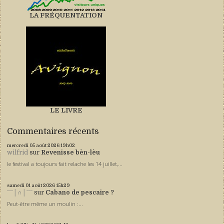
LA FRÉQUENTATION
LE LIVRE
Commentaires récents
mercredi 05
août 2026
19h02
wilfrid
sur
Revenisse bèn-lèu
le festival a toujours fait relache les 14 juillet,...
samedi 01
août 2026
15h29
ˉˉˉ│∩│ˉˉˉ
sur
Cabano de pescaire ?
Peut-être même un moulin :...