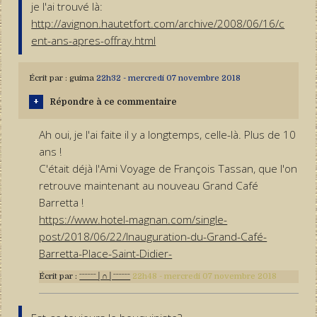
je l'ai trouvé là:
http://avignon.hautetfort.com/archive/2008/06/16/c
ent-ans-apres-offray.html
Écrit par :
guima
22h32
-
mercredi 07
novembre 2018
Répondre à ce commentaire
Ah oui, je l'ai faite il y a longtemps, celle-là. Plus de 10
ans !
C'était déjà l'Ami Voyage de François Tassan, que l'on
retrouve maintenant au nouveau Grand Café
Barretta !
https://www.hotel-magnan.com/single-
post/2018/06/22/Inauguration-du-Grand-Café-
Barretta-Place-Saint-Didier-
Écrit par :
ˉˉˉˉˉˉ│∩│ˉˉˉˉˉˉ
22h48
-
mercredi 07
novembre 2018