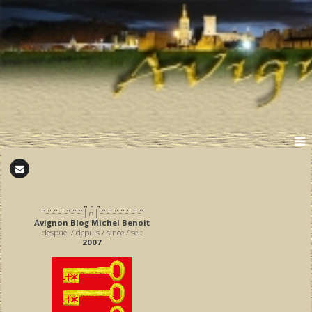
̪ ̪ ̪
͆ ̵ ͆ ̵ ͆ ̵ ͆ ̵ ͆ ̵ ͆ ̵ ͆ │∩│ ̵ ͆ ̵ ͆ ̵ ͆ ̵ ͆ ̵ ͆ ̵ ͆ ̵ ͆
Avignon Blog Michel Benoit
despuei / depuis / since / seit
2007