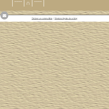
│ˉˉˉˉ│∩│ˉˉˉˉ│
Déclarer un contenu illicite
|
Mentions légales de ce blog