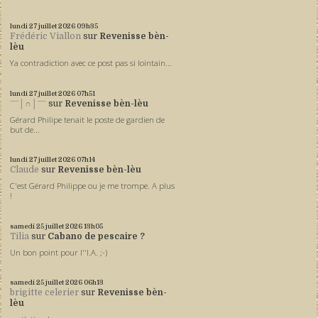
lundi 27
juillet 2026
09h35
Frédéric Viallon
sur
Revenisse bèn-
lèu
Ya contradiction avec ce post pas si lointain...
lundi 27
juillet 2026
07h51
ˉˉˉ│∩│ˉˉˉ
sur
Revenisse bèn-lèu
Gérard Philipe tenait le poste de gardien de
but de...
lundi 27
juillet 2026
07h14
Claude
sur
Revenisse bèn-lèu
C'est Gérard Philippe ou je me trompe. A plus
!
samedi 25
juillet 2026
13h05
Tilia
sur
Cabano de pescaire ?
Un bon point pour l''I.A. ;-)
samedi 25
juillet 2026
06h13
brigitte celerier
sur
Revenisse bèn-
lèu