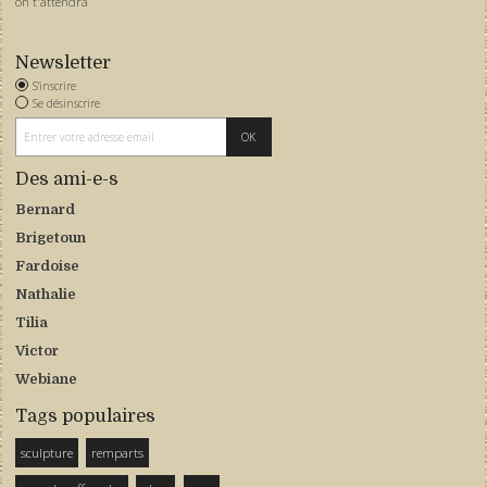
on t'attendra
Newsletter
S'inscrire
Se désinscrire
Des ami-e-s
Bernard
Brigetoun
Fardoise
Nathalie
Tilia
Victor
Webiane
Tags populaires
sculpture
remparts