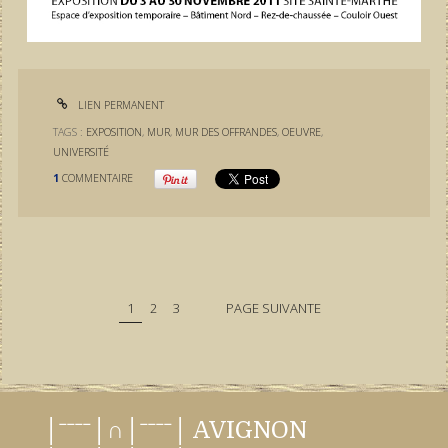
LIEN PERMANENT
TAGS :
EXPOSITION
,
MUR
,
MUR DES OFFRANDES
,
OEUVRE
,
UNIVERSITÉ
1
COMMENTAIRE
1
2
3
PAGE SUIVANTE
│ˉˉˉˉ│∩│ˉˉˉˉ│ AVIGNON