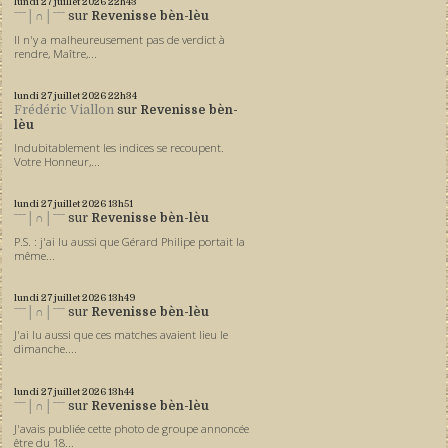
lundi 27
juillet 2026
22h43
ˉˉˉ│∩│ˉˉˉ
sur
Revenisse bèn-lèu
Il n'y a malheureusement pas de verdict à
rendre, Maître,...
lundi 27
juillet 2026
22h34
Frédéric Viallon
sur
Revenisse bèn-
lèu
Indubitablement les indices se recoupent.
Votre Honneur,...
lundi 27
juillet 2026
13h51
ˉˉˉ│∩│ˉˉˉ
sur
Revenisse bèn-lèu
P.S. : j'ai lu aussi que Gérard Philipe portait la
même...
lundi 27
juillet 2026
13h49
ˉˉˉ│∩│ˉˉˉ
sur
Revenisse bèn-lèu
J'ai lu aussi que ces matches avaient lieu le
dimanche....
lundi 27
juillet 2026
13h44
ˉˉˉ│∩│ˉˉˉ
sur
Revenisse bèn-lèu
J'avais publiée cette photo de groupe annoncée
être du 18...