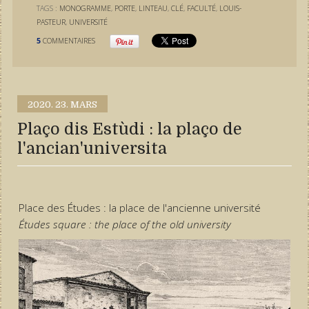
TAGS :
MONOGRAMME
,
PORTE
,
LINTEAU
,
CLÉ
,
FACULTÉ
,
LOUIS-
PASTEUR
,
UNIVERSITÉ
5
COMMENTAIRES
2020.
23. MARS
Plaço dis Estùdi : la plaço de
l'ancian'universita
Place des Études : la place de l'ancienne université
Études square : the place of the old university