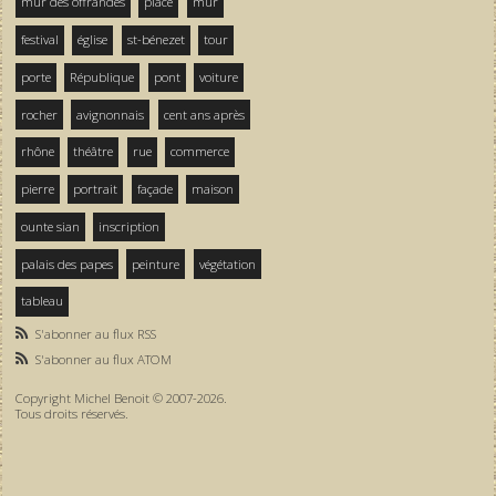
mur des offrandes
place
mur
festival
église
st-bénezet
tour
porte
République
pont
voiture
rocher
avignonnais
cent ans après
rhône
théâtre
rue
commerce
pierre
portrait
façade
maison
ounte sian
inscription
palais des papes
peinture
végétation
tableau
S'abonner au flux RSS
S'abonner au flux ATOM
Copyright Michel Benoit © 2007-2026.
Tous droits réservés.