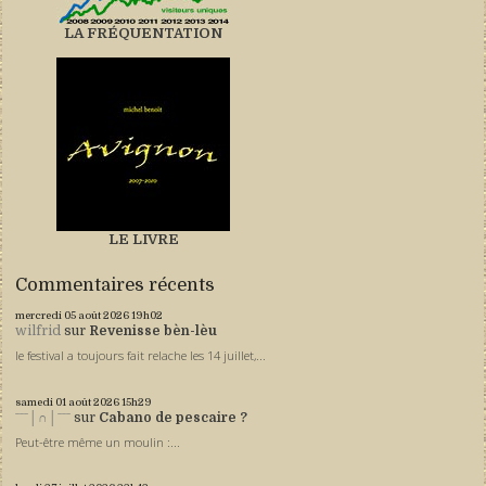
LA FRÉQUENTATION
LE LIVRE
Commentaires récents
mercredi 05
août 2026
19h02
wilfrid
sur
Revenisse bèn-lèu
le festival a toujours fait relache les 14 juillet,...
samedi 01
août 2026
15h29
ˉˉˉ│∩│ˉˉˉ
sur
Cabano de pescaire ?
Peut-être même un moulin :...