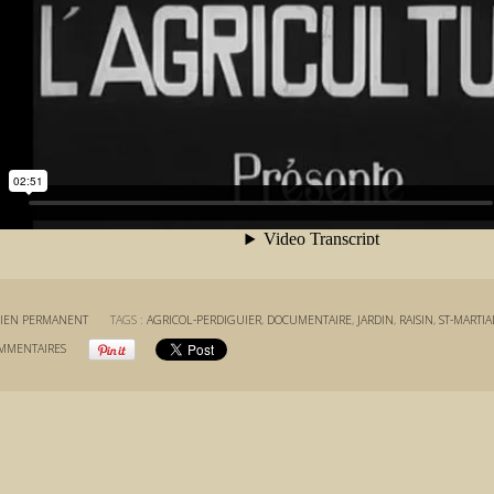
IEN PERMANENT
TAGS :
AGRICOL-PERDIGUIER
,
DOCUMENTAIRE
,
JARDIN
,
RAISIN
,
ST-MARTIA
MMENTAIRES