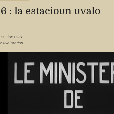
6 : la estacioun uvalo
a station uvale
he uval station