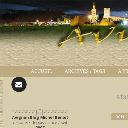
ACCUEIL
ARCHIVES / TAGS
À P
sta
̪ ̪ ̪
͆ ̵ ͆ ̵ ͆ ̵ ͆ ̵ ͆ ̵ ͆ ̵ ͆ │∩│ ̵ ͆ ̵ ͆ ̵ ͆ ̵ ͆ ̵ ͆ ̵ ͆ ̵ ͆
Avignon Blog Michel Benoit
2014.
despuei / depuis / since / seit
2007