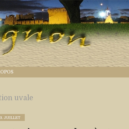
ROPOS
tion uvale
13. JUILLET