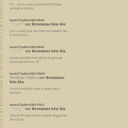
P.S. : j'ai lu aussi que Gérard Philipe
portait la même...
lundi 27
juillet 2026
13h49
ˉˉˉ│∩│ˉˉˉ
sur
Revenisse bèn-lèu
J'ai lu aussi que ces matches avaient lieu
le dimanche....
lundi 27
juillet 2026
13h44
ˉˉˉ│∩│ˉˉˉ
sur
Revenisse bèn-lèu
J'avais publiée cette photo de groupe
annoncée être du 18...
lundi 27
juillet 2026
09h35
Frédéric Viallon
sur
Revenisse
bèn-lèu
Ya contradiction avec ce post pas si
lointain...
lundi 27
juillet 2026
07h51
ˉˉˉ│∩│ˉˉˉ
sur
Revenisse bèn-lèu
Gérard Philipe tenait le poste de gardien
de but de...