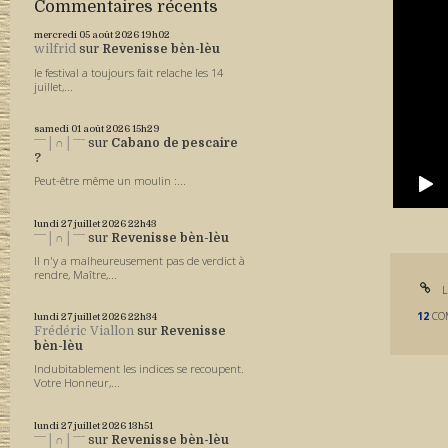
Commentaires récents
mercredi 05
août 2026
19h02
wilfrid
sur
Revenisse bèn-lèu
le festival a toujours fait relache les 14
juillet,...
samedi 01
août 2026
15h29
ˉˉˉ│∩│ˉˉˉ
sur
Cabano de pescaire
?
Peut-être même un moulin :...
lundi 27
juillet 2026
22h43
ˉˉˉ│∩│ˉˉˉ
sur
Revenisse bèn-lèu
Il n'y a malheureusement pas de verdict à
rendre, Maître,...
L
12
CO
lundi 27
juillet 2026
22h34
Frédéric Viallon
sur
Revenisse
bèn-lèu
Indubitablement les indices se recoupent.
Votre Honneur,...
lundi 27
juillet 2026
13h51
ˉˉˉ│∩│ˉˉˉ
sur
Revenisse bèn-lèu