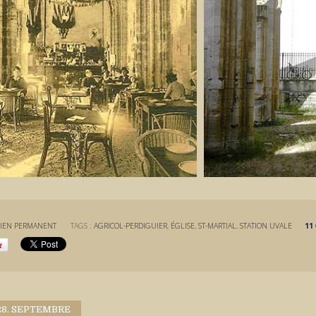
IEN PERMANENT
TAGS :
AGRICOL-PERDIGUIER
,
ÉGLISE
,
ST-MARTIAL
,
STATION UVALE
11
28. SEPTEMBRE