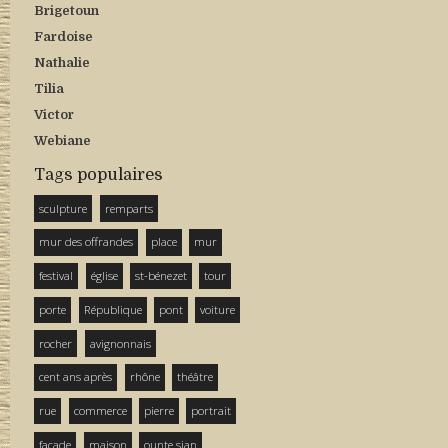
Brigetoun
Fardoise
Nathalie
Tilia
Victor
Webiane
Tags populaires
sculpture
remparts
mur des offrandes
place
mur
festival
église
st-bénezet
tour
porte
République
pont
voiture
rocher
avignonnais
cent ans après
rhône
théâtre
rue
commerce
pierre
portrait
façade
maison
ounte sian