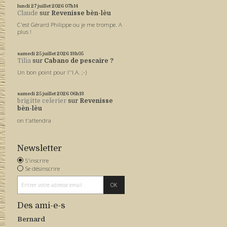
lundi 27
juillet 2026
07h14
Claude
sur
Revenisse bèn-lèu
C'est Gérard Philippe ou je me trompe. A
plus !
samedi 25
juillet 2026
13h05
Tilia
sur
Cabano de pescaire ?
Un bon point pour l''I.A. ;-)
samedi 25
juillet 2026
06h13
brigitte celerier
sur
Revenisse
bèn-lèu
on t'attendra
Newsletter
S'inscrire
Se désinscrire
Des ami-e-s
Bernard