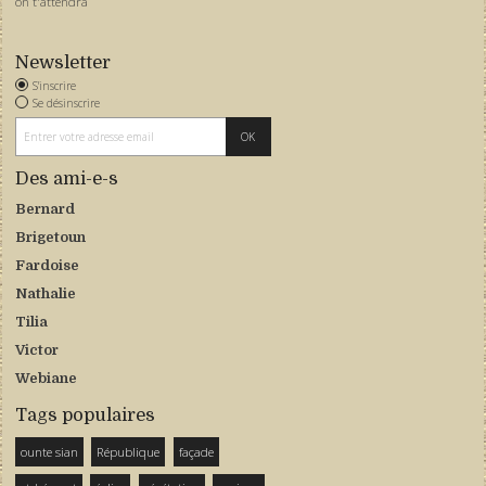
on t'attendra
Newsletter
S'inscrire
Se désinscrire
Des ami-e-s
Bernard
Brigetoun
Fardoise
Nathalie
Tilia
Victor
Webiane
Tags populaires
ounte sian
République
façade