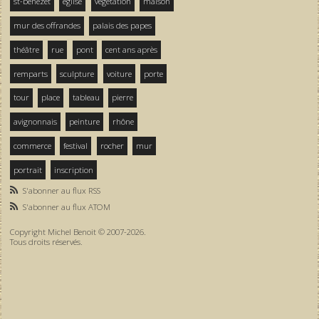
st-bénezet
église
végétation
maison
mur des offrandes
palais des papes
théâtre
rue
pont
cent ans après
remparts
sculpture
voiture
porte
tour
place
tableau
pierre
avignonnais
peinture
rhône
commerce
festival
rocher
mur
portrait
inscription
S'abonner au flux RSS
S'abonner au flux ATOM
Copyright Michel Benoit © 2007-2026.
Tous droits réservés.