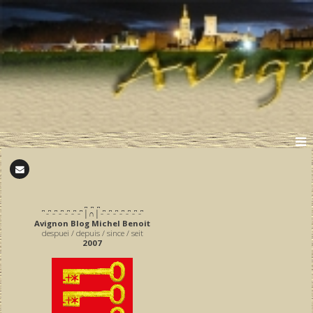
̪ ̪ ̪
͆ ̵ ͆ ̵ ͆ ̵ ͆ ̵ ͆ ̵ ͆ ̵ ͆ │∩│ ̵ ͆ ̵ ͆ ̵ ͆ ̵ ͆ ̵ ͆ ̵ ͆ ̵ ͆
Avignon Blog Michel Benoit
despuei / depuis / since / seit
2007