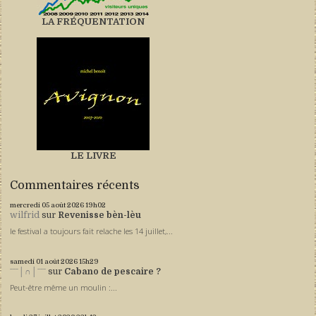
LA FRÉQUENTATION
LE LIVRE
Commentaires récents
mercredi 05
août 2026
19h02
wilfrid
sur
Revenisse bèn-lèu
le festival a toujours fait relache les 14 juillet,...
samedi 01
août 2026
15h29
ˉˉˉ│∩│ˉˉˉ
sur
Cabano de pescaire ?
Peut-être même un moulin :...