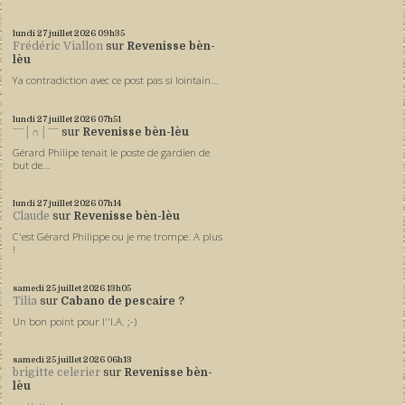
lundi 27
juillet 2026
09h35
Frédéric Viallon
sur
Revenisse bèn-
lèu
Ya contradiction avec ce post pas si lointain...
lundi 27
juillet 2026
07h51
ˉˉˉ│∩│ˉˉˉ
sur
Revenisse bèn-lèu
Gérard Philipe tenait le poste de gardien de
but de...
lundi 27
juillet 2026
07h14
Claude
sur
Revenisse bèn-lèu
C'est Gérard Philippe ou je me trompe. A plus
!
samedi 25
juillet 2026
13h05
Tilia
sur
Cabano de pescaire ?
Un bon point pour l''I.A. ;-)
samedi 25
juillet 2026
06h13
brigitte celerier
sur
Revenisse bèn-
lèu