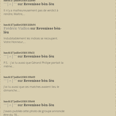
lundi 27
juillet 2026
22h43
ˉˉˉ│∩│ˉˉˉ
sur
Revenisse bèn-lèu
Il n'y a malheureusement pas de verdict à
rendre, Maître,...
lundi 27
juillet 2026
22h34
Frédéric Viallon
sur
Revenisse bèn-
lèu
Indubitablement les indices se recoupent.
Votre Honneur,...
lundi 27
juillet 2026
13h51
ˉˉˉ│∩│ˉˉˉ
sur
Revenisse bèn-lèu
P.S. : j'ai lu aussi que Gérard Philipe portait la
même...
lundi 27
juillet 2026
13h49
ˉˉˉ│∩│ˉˉˉ
sur
Revenisse bèn-lèu
J'ai lu aussi que ces matches avaient lieu le
dimanche....
lundi 27
juillet 2026
13h44
ˉˉˉ│∩│ˉˉˉ
sur
Revenisse bèn-lèu
J'avais publiée cette photo de groupe annoncée
être du 18...